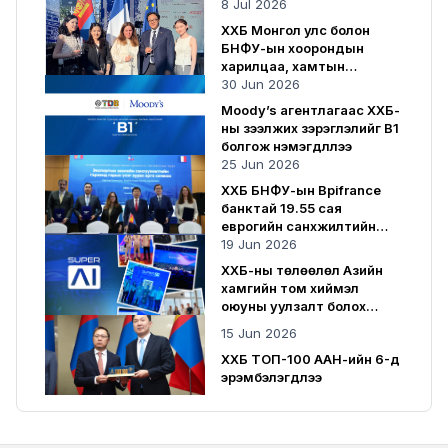
8 Jul 2026
ХХБ Монгол улс болон
БНФУ-ын хоорондын
харилцаа, хамтын
ажиллагаанд хувь нэмрээ
30 Jun 2026
оруулсаар байна
Moody’s агентлагаас ХХБ-
ны зээлжих зэрэглэлийг B1
болгож нэмэгдүүллээ
25 Jun 2026
ХХБ БНФУ-ын Bpifrance
банктай 19.55 сая
еврогийн санхүүжилтийн
гэрээ байгууллаа
19 Jun 2026
ХХБ-ны төлөөлөл Азийн
хамгийн том хиймэл
оюуны уулзалт болох
SuperAI 2026-д оролцлоо
15 Jun 2026
ХХБ ТОП-100 ААН-ийн 6-д
эрэмбэлэгдлээ