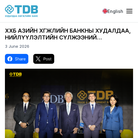
Skip to main content
English
ХХБ АЗИЙН ХӨГЖЛИЙН БАНКНЫ ХУДАЛДАА,
НИЙЛҮҮЛЭЛТИЙН СҮЛЖЭЭНИЙ
САНХҮҮЖИЛТИЙН ХӨТӨЛБӨРТ НЭГДЛЭЭ
3 June 2026
Image
Image