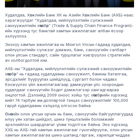
Худалдаа, Хөгжлийн Банк ХК нь Азийн Хөгжлийн Банк (АХБ)-наас
хэрэгжүүлдэг “Худалдаа, нийлүүлэлтийн сүлжээний
санхүүжилтийн хөтөлбөр” (Trade & Supply Chain Finance Program)-
ийн хүрээнд тус банктай хамтын ажиллагааг албан ёсоор
эхлүүллээ.
Энэхүү хамтын ажиллагаа нь Монгол Улсын гадаад худалдаа,
нийлүүлэлтийн сүлжээг дэмжих, банк, санхүүгийн салбарт
олон улсын стандарт, сайн туршлагыг нэвтрүүлэх стратегийн
ач холбогдолтой юм.
АХБ-ны “Худалдаа, нийлүүлэлтийн сүлжээний санхүүжилтийн
хөтөлбөр” нь гадаад худалдааны санхүүжилт, банкны баталгаа,
эрсдэлийг бууруулах шийдлүүд, сургалт болон чадавх
бэхжүүлэх үйл ажиллагаагаар дамжуулан улс хоорондын
худалдааг санхүүгийн бодит дэмжлэгээр хангадгаараа
онцлогтой. Дэлхийд 2009 оноос хойш тус хөтөлбөрийн хүрээнд
нийт 74 тэрбум ам.доллартой тэнцэх санхүүжилтийг 100,000
гаруй худалдааны хэлцэлд олгосон байна.
Өнөөгийн олон улсын орчин нь банк, санхүүгийн байгууллагуудад
илүү уян хатан шийдэл, шинэ түншлэлийн боломжийг
эрэлхийлэх шаардлагыг улам тодотгож байна. Энэ хүрээнд
ХХБ нь АХБ-тай хамтын ажиллагааг гүнзгийрүүлж, олон улсын
хамтын ажиллагаагаа шинэ шатанд гаргаж, харилцагчиддаа