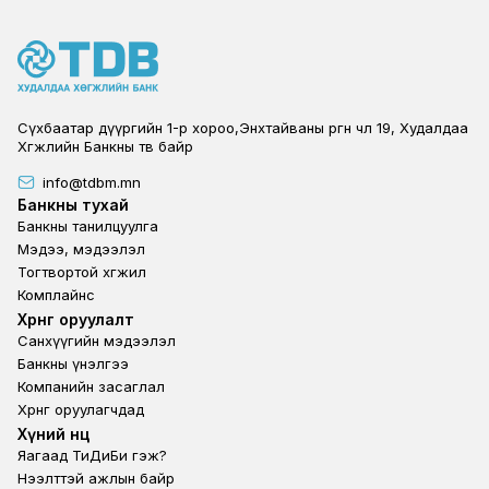
Сүхбаатар дүүргийн 1-р хороо,Энхтайваны өргөн чөлөө 19, Худалдаа
Хөгжлийн Банкны төв байр
info@tdbm.mn
Footer
Банкны тухай
Банкны танилцуулга
Мэдээ, мэдээлэл
Тогтвортой хөгжил
Комплайнс
Footer third
Хөрөнгө оруулалт
Санхүүгийн мэдээлэл
Банкны үнэлгээ
Компанийн засаглал
Хөрөнгө оруулагчдад
Footer second
Хүний нөөц
Яагаад ТиДиБи гэж?
Нээлттэй ажлын байр