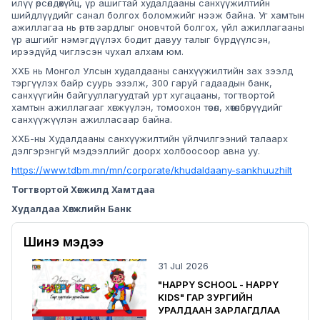
илүү өрсөлдөхүйц, үр ашигтай худалдааны санхүүжилтийн
шийдлүүдийг санал болгох боломжийг нээж байна. Уг хамтын
ажиллагаа нь өртөг зардлыг оновчтой болгох, үйл ажиллагааны
үр ашгийг нэмэгдүүлэх бодит давуу талыг бүрдүүлсэн,
ирээдүйд чиглэсэн чухал алхам юм.
ХХБ нь Монгол Улсын худалдааны санхүүжилтийн зах зээлд
тэргүүлэх байр суурь эзэлж, 300 гаруй гадаадын банк,
санхүүгийн байгууллагуудтай урт хугацааны, тогтвортой
хамтын ажиллагааг хөгжүүлэн, томоохон төсөл, хөтөлбөрүүдийг
санхүүжүүлэн ажилласаар байна.
ХХБ-ны Худалдааны санхүүжилтийн үйлчилгээний талаарх
дэлгэрэнгүй мэдээллийг доорх холбоосоор авна уу.
https://www.tdbm.mn/mn/corporate/khudaldaany-sankhuuzhilt
Тогтвортой Хөгжилд Хамтдаа
Худалдаа Хөгжлийн Банк
Шинэ мэдээ
31 Jul 2026
"HAPPY SCHOOL - HAPPY
KIDS" ГАР ЗУРГИЙН
УРАЛДААН ЗАРЛАГДЛАА