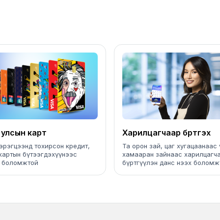
 улсын карт
Харилцагчаар бүртгэх
эрэгцээнд тохирсон кредит,
Та орон зай, цаг хугацаанаас 
картын бүтээгдэхүүнээс
хамааран зайнаас харилцагч
х боломжтой
бүртгүүлэн данс нээх боломж