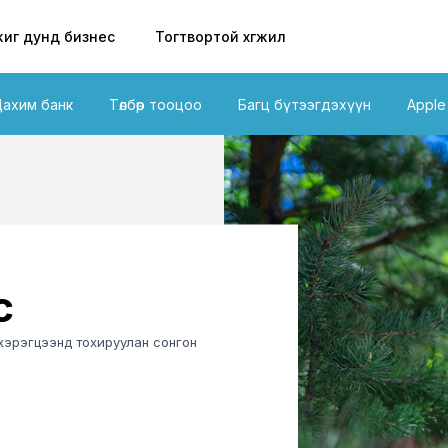
иг дунд бизнес
Тогтвортой хөгжил
Цахим банк
Төлбөр тооцоо
Багц бүтээгдэхүүн
Apple
с
 хэрэгцээнд тохируулан сонгон