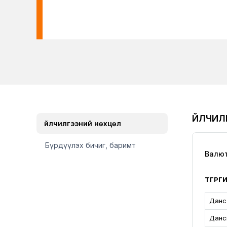
ҮЙЛЧИ
Үйлчилгээний нөхцөл
Бүрдүүлэх бичиг, баримт
Валюты
ТӨГРӨ
Данс
Данс