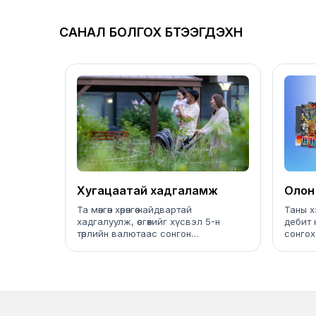
САНАЛ БОЛГОХ БҮТЭЭГДЭХҮҮН
Хугацаатай хадгаламж
Олон
Та мөнгөн хөрөнгөө найдвартай
Таны х
хадгалуулж, өсгөхийг хүсвэл 5-н
дебит 
төрлийн валютаас сонгон
сонго
ХУГАЦААТАЙ ХАДГАЛАМЖ
нээлгэх
боломжтой.