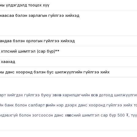
ны үлдэгдэлд тооцох хүү
наасаа бэлэн зарлагын гүйлгээ хийхэд
андаа бэлэн орлогын гүйлгээ хийхэд
хөтөлсний шимтгэл (сар бүр)**
 хаахад
ны данс хооронд бэлэн бус шилжүүлгийн гүйлгээ хийх
рт хийгдэх гүйлгээ буюу зөвхөн харилцагчийн өгсөн дотоод шилжүүлг
н банк болон салбарт өөрийн нэр дээрх данс хооронд гүйлгээ хийх
идэвхгүй болон зогсоосон данс хөтөлсний шимтгэл сар бүр 500 ₮, тү