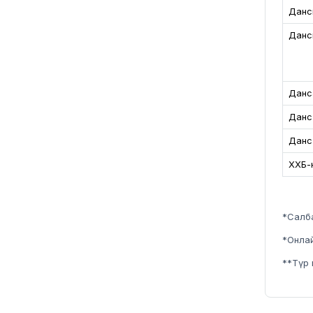
Данс
Данс
Данс
Данс 
Данс
ХХБ-
*Салба
*Онлай
**Түр 