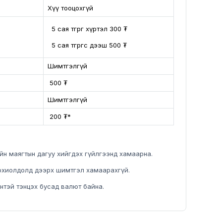
Хүү тооцохгүй
5 сая төгрөг хүртэл 300 ₮
5 сая төгрөгөөс дээш 500 ₮
Шимтгэлгүй
500 ₮
Шимтгэлгүй
200 ₮*
ийн маягтын дагуу хийгдэх гүйлгээнд хамаарна.
 тохиолдолд дээрх шимтгэл хамаарахгүй.
үнтэй тэнцэх бусад валют байна.