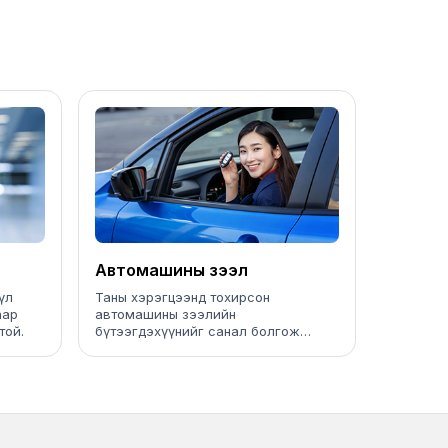
Автомашины зээл
үл
Таны хэрэгцээнд тохирсон
аар
автомашины зээлийн
той.
бүтээгдэхүүнийг санал болгож
байна