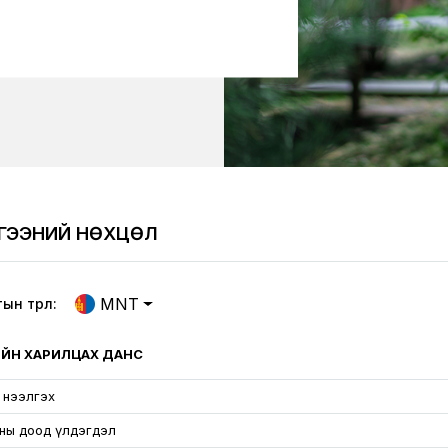
ЛГЭЭНИЙ НӨХЦӨЛ
MNT
н төрөл:
ГИЙН ХАРИЛЦАХ ДАНС
 нээлгэх
ны доод үлдэгдэл