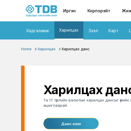
Primary nav
Skip to main content
Иргэн
Корпорэйт
Жиж
Харилцах
Хадгаламж
Зээл
Карт
Home
Харилцах
Харилцах данс
Харилцах дан
Та 17 төрлийн валютын харилцах дансыг өөрийн
ашиглаарай
Данс нээх