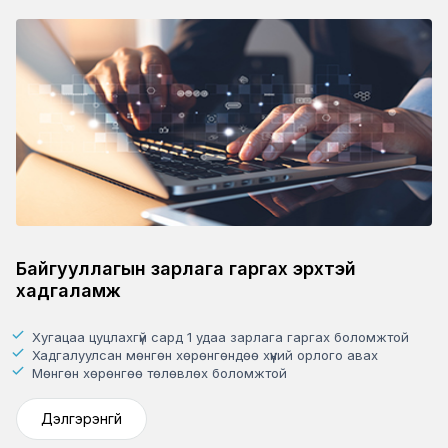
Байгууллагын зарлага гаргах эрхтэй
хадгаламж
Хугацаа цуцлахгүй сард 1 удаа зарлага гаргах боломжтой
Хадгалуулсан мөнгөн хөрөнгөндөө хүүний орлого авах
Мөнгөн хөрөнгөө төлөвлөх боломжтой
Дэлгэрэнгүй