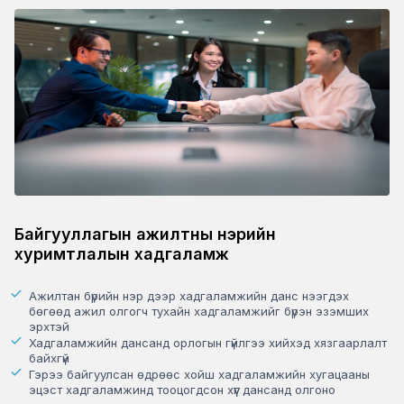
Байгууллагын ажилтны нэрийн
хуримтлалын хадгаламж
Ажилтан бүрийн нэр дээр хадгаламжийн данс нээгдэх
бөгөөд ажил олгогч тухайн хадгаламжийг бүрэн эзэмших
эрхтэй
Хадгаламжийн дансанд орлогын гүйлгээ хийхэд хязгаарлалт
байхгүй
Гэрээ байгуулсан өдрөөс хойш хадгаламжийн хугацааны
эцэст хадгаламжинд тооцогдсон хүүг дансанд олгоно