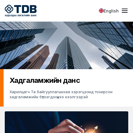
Skip to main content
English
Хадгаламжийн данс
Харилцагч Та байгууллагынхаа хэрэгцээнд тохирсон
хадгаламжийн бүтээгдэхүүнээ нээлгээрэй