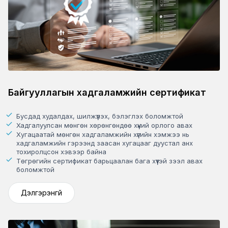
Байгууллагын хадгаламжийн сертификат
Бусдад худалдах, шилжүүлэх, бэлэглэх боломжтой
Хадгалуулсан мөнгөн хөрөнгөндөө хүүний орлого авах
Хугацаатай мөнгөн хадгаламжийн хүүгийн хэмжээ нь
хадгаламжийн гэрээнд заасан хугацааг дуустал анх
тохиролцсон хэвээр байна
Төгрөгийн сертификат барьцаалан бага хүүтэй зээл авах
боломжтой
Дэлгэрэнгүй