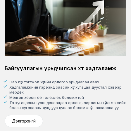
Байгууллагын урьдчилсан хүүт хадгаламж
Сар бүр тогтмол хүүгийн орлогоо урьдчилан авах
Хадгаламжийн гэрээнд заасан хүүг хугацаа дуустал хэвээр
мөрдөх
Мөнгөн хөрөнгөө төлөвлөх боломжтой
Та хугацааны турш дансандаа орлого, зарлагын гүйлгээ хийх
болон хугацааны дундуур цуцлах боломжгүйг анхаарна уу
Дэлгэрэнгүй