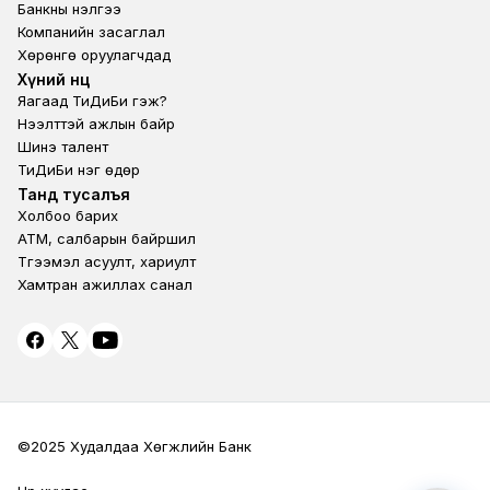
Банкны үнэлгээ
Компанийн засаглал
Хөрөнгө оруулагчдад
Footer second
Хүний нөөц
Яагаад ТиДиБи гэж?
Нээлттэй ажлын байр
Шинэ талент
ТиДиБи нэг өдөр
Footer fourth
Танд тусалъя
Холбоо барих
ATM, салбарын байршил
Түгээмэл асуулт, хариулт
Хамтран ажиллах санал
©2025 Худалдаа Хөгжлийн Банк