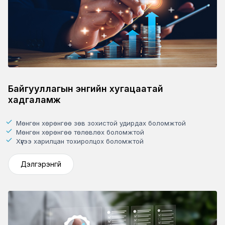
Байгууллагын энгийн хугацаатай
хадгаламж
Мөнгөн хөрөнгөө зөв зохистой удирдах боломжтой
Мөнгөн хөрөнгөө төлөвлөх боломжтой
Хүүгээ харилцан тохиролцох боломжтой
Дэлгэрэнгүй