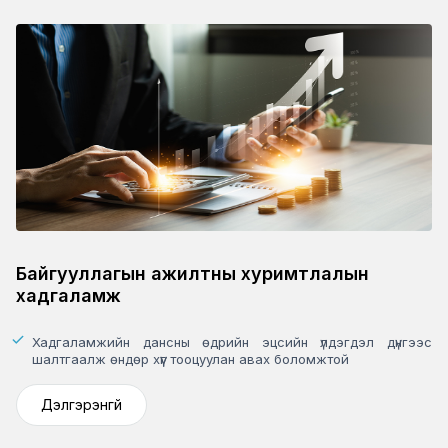
Байгууллагын ажилтны хуримтлалын
хадгаламж
Хадгаламжийн дансны өдрийн эцсийн үлдэгдэл дүнгээс
шалтгаалж өндөр хүүг тооцуулан авах боломжтой
Дэлгэрэнгүй