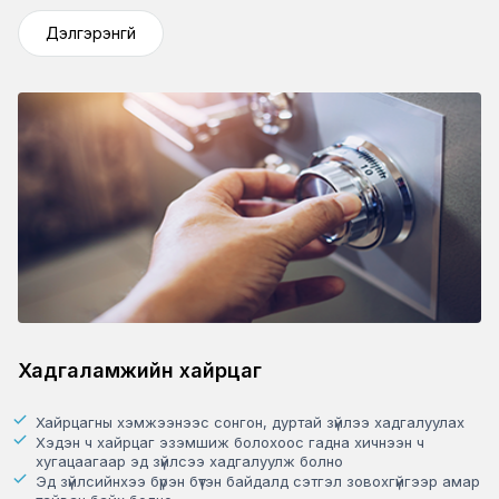
Дэлгэрэнгүй
Хадгаламжийн хайрцаг
Хайрцагны хэмжээнээс сонгон, дуртай зүйлээ хадгалуулах
Хэдэн ч хайрцаг эзэмшиж болохоос гадна хичнээн ч
хугацаагаар эд зүйлсээ хадгалуулж болно
Эд зүйлсийнхээ бүрэн бүтэн байдалд сэтгэл зовохгүйгээр амар