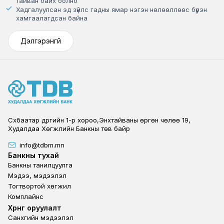
тайван байх болно
Хадгалуулсан эд зүйлс гадны ямар нэгэн нөлөөллөөс бүрэн
хамгаалагдсан байна
Дэлгэрэнгүй
Сүхбаатар дүүргийн 1-р хороо,Энхтайваны өргөн чөлөө 19,
Худалдаа Хөгжлийн Банкны төв байр
info@tdbm.mn
Footer
Банкны тухай
Банкны танилцуулга
Мэдээ, мэдээлэл
Тогтвортой хөгжил
Комплайнс
Footer third
Хөрөнгө оруулалт
Санхүүгийн мэдээлэл