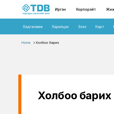
Primary nav
Skip to main content
Иргэн
Корпорэйт
Жиж
Хадгаламж
Харилцах
Зээл
Карт
Home
Холбоо барих
Холбоо барих 