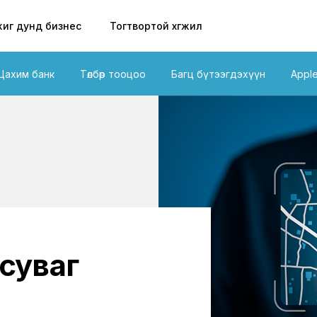
иг дунд бизнес
Тогтвортой хөгжил
Цахим банк
Төлбөр тооцоо
Багц бүтээгдэхүүн
Appl
суваг