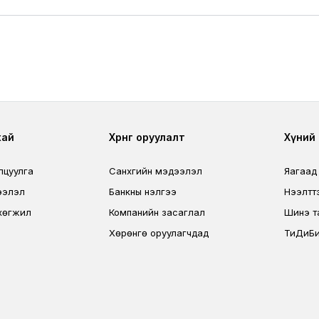
r
Footer third
Foo
хай
Хөрөнгө оруулалт
Хүний н
лцуулга
Санхүүгийн мэдээлэл
Яагаад
ээлэл
Банкны үнэлгээ
Нээлтт
хөгжил
Компанийн засаглал
Шинэ т
Хөрөнгө оруулагчдад
ТиДиБи