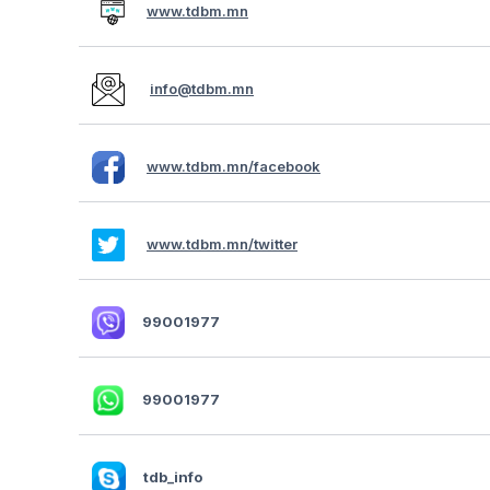
www.tdbm.mn
info@tdbm.mn
www.tdbm.mn/facebook
www.tdbm.mn/twitter
99001977
99001977
tdb_info