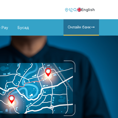
Image
Image
English
Онлайн банк
e Pay
Бусад