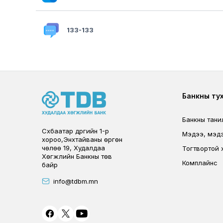
133-133
Foote
Банкны ту
Банкны тани
Сүхбаатар дүүргийн 1-р
Мэдээ, мэд
хороо,Энхтайваны өргөн
чөлөө 19, Худалдаа
Тогтвортой 
Хөгжлийн Банкны төв
Комплайнс
байр
info@tdbm.mn