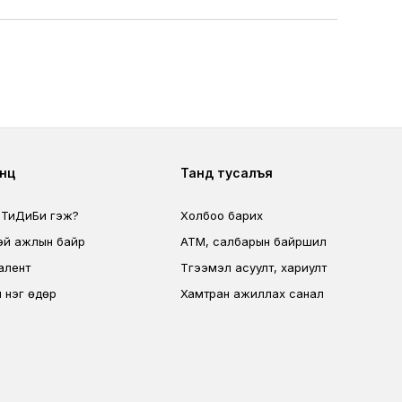
ter second
Footer fourth
өөц
Танд тусалъя
 ТиДиБи гэж?
Холбоо барих
эй ажлын байр
ATM, салбарын байршил
алент
Түгээмэл асуулт, хариулт
 нэг өдөр
Хамтран ажиллах санал