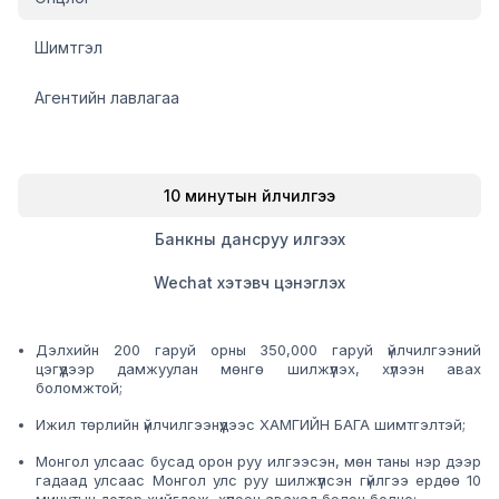
Шимтгэл
Агентийн лавлагаа
10 минутын үйлчилгээ
Банкны дансруу илгээх
Wechat хэтэвч цэнэглэх
Дэлхийн 200 гаруй орны 350,000 гаруй үйлчилгээний
цэгүүдээр дамжуулан мөнгө шилжүүлэх, хүлээн авах
боломжтой;
Ижил төрлийн үйлчилгээнүүдээс ХАМГИЙН БАГА шимтгэлтэй;
Монгол улсаас бусад орон руу илгээсэн, мөн таны нэр дээр
гадаад улсаас Монгол улс руу шилжүүлсэн гүйлгээ ердөө 10