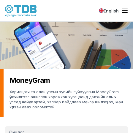
Skip to main content
English
MoneyGram
Харилцагч та олон улсын хувийн гуйвуулгын MoneyGram
үйлчилгээг ашиглан хоромхон хугацаанд дэлхийн аль ч
улсад найдвартай, хялбар байдлаар мөнгө шилжүүлэх, мөн
хүлээн авах боломжтой.
Retail MoneyGram
Онцлог