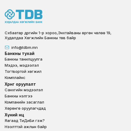
Сүхбаатар дүүргийн 1-р хороо,Энхтайваны өргөн чөлөө 19,
Худалдаа Хөгжлийн Банкны төв байр
info@tdbm.mn
Footer
Банкны тухай
Банкны танилцуулга
Мэдээ, мэдээлэл
Тогтвортой хөгжил
Комплайнс
Footer third
Хөрөнгө оруулалт
Санхүүгийн мэдээлэл
Банкны үнэлгээ
Компанийн засаглал
Хөрөнгө оруулагчдад
Footer second
Хүний нөөц
Яагаад ТиДиБи гэж?
Нээлттэй ажлын байр