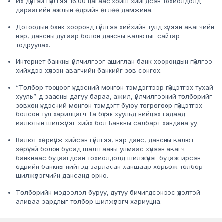
Их дүнтэй гүйлгээ 16:00 цагаас хойш хийгдсэн тохиолдолд
дараагийн ажлын өдрийн өглөө дамжина.
Дотоодын банк хооронд гүйлгээ хийхийн тулд хүлээн авагчийн
нэр, дансны дугаар болон дансны валютыг сайтар
тодруулах.
Интернет банкны үйлчилгээг ашиглан банк хоорондын гүйлгээ
хийхдээ хүлээн авагчийн банкийг зөв сонгох.
“Төлбөр тооцоог үндэсний мөнгөн тэмдэгтээр гүйцэтгэх тухай
хууль”-д заасны дагуу бараа, ажил, үйлчилгээний төлбөрийг
зөвхөн үндэсний мөнгөн тэмдэгт буюу төгрөгөөр гүйцэтгэх
болсон тул харилцагч Та бүхэн хуульд нийцэх гадаад
валютын шилжүүлэг хийх бол Банкны салбарт хандана уу.
Валют хөрвүүлж хийсэн гүйлгээ, нэр данс, дансны валют
зөрүүтэй болон бусад шалтгааны улмаас хүлээн авагч
банкнаас буцаагдсан тохиолдолд шилжүүлэг буцаж ирсэн
өдрийн банкны нийтэд зарласан ханшаар хөрвөж төлбөр
шилжүүлэгчийн дансанд орно.
Төлбөрийн мэдээлэл буруу, дутуу бичигдсэнээс үүдэлтэй
аливаа зардлыг төлбөр шилжүүлэгч хариуцна.