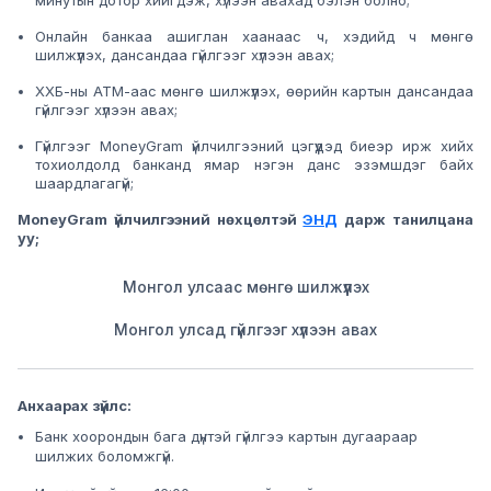
минутын дотор хийгдэж, хүлээн авахад бэлэн болно;
Онлайн банкаа ашиглан хаанаас ч, хэдийд ч мөнгө
шилжүүлэх, дансандаа гүйлгээг хүлээн авах;
ХХБ-ны АТМ-аас мөнгө шилжүүлэх, өөрийн картын дансандаа
гүйлгээг хүлээн авах;
Гүйлгээг MoneyGram үйлчилгээний цэгүүдэд биеэр ирж хийх
тохиолдолд банканд ямар нэгэн данс эзэмшдэг байх
шаардлагагүй;
MoneyGram үйлчилгээний нөхцөлтэй
ЭНД
дарж танилцана
уу;
Монгол улсаас мөнгө шилжүүлэх
Монгол улсад гүйлгээг хүлээн авах
Анхаарах зүйлс:
Банк хоорондын бага дүнтэй гүйлгээ картын дугаараар
шилжих боломжгүй.