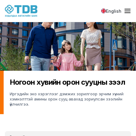
Skip to main content
English
Ногоон хувийн орон сууцны зээл
Иргэдийн эко хэрэглээг дэмжих зорилгоор эрчим хүчний
хэмнэлттэй амины орон сууц авахад зориулсан зээлийн
үйлчилгээ.