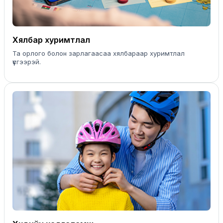
Хялбар хуримтлал
Та орлого болон зарлагаасаа хялбараар хуримтлал
үүсгээрэй.