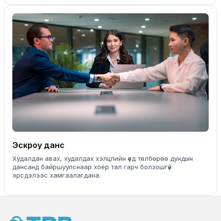
Эскроу данс
Худалдан авах, худалдах хэлцлийн үед төлбөрөө дундын
дансанд байршуулснаар хоёр тал гарч болзошгүй
эрсдэлээс хамгаалагдана.