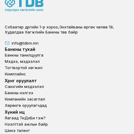
Сүхбаатар дүүргийн 1-р хороо,Энхтайваны өргөн чөлөө 19,
Худалдаа Хөгжлийн Банкны төв байр
info@tdbm.mn
Footer
Банкны тухай
Банкны танилцуулга
Мэдээ, мэдээлэл
Тогтвортой хөгжил
Комплайнс
Footer third
Хөрөнгө оруулалт
Санхүүгийн мэдээлэл
Банкны үнэлгээ
Компанийн засаглал
Хөрөнгө оруулагчдад
Footer second
Хүний нөөц
Яагаад ТиДиБи гэж?
Нээлттэй ажлын байр
Шинэ талент