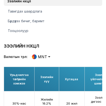
Зээлийн нөхцөл
Тавигдах шаардлага
Бүрдүүлэх бичиг, баримт
Тооцоолуур
ЗЭЭЛИЙН НӨХЦӨЛ
MNT
Валютын төрөл:
Урьдчилгаа
Зээлий
Зээлийн
төлбөрийн
Хугацаа
үйлчилгэ
хүү
хэмжээ
шимтг
Зээлий
Жилийн
дүнгээс - 
30%-иас
16.2%
20 жил