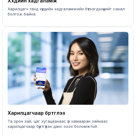
Хүүхдийн хадгаламж
Харилцагч танд хүүхдийн хадгаламжийн бүтээгдэхүүнийг санал
болгож байна
Харилцагчаар бүртгүүлэх
Та орон зай, цаг хугацаанаас үл хамааран зайнаас
харилцагчаар бүртгүүлэн данс нээх боломжтой.