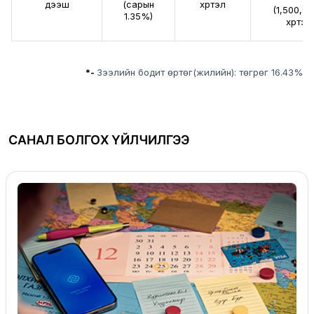
дээш
(сарын
хүртэл
(1,500,00
1.35%)
хүртэл
*-
Зээлийн бодит өртөг(жилийн): төгрөг 16.43%
САНАЛ БОЛГОХ ҮЙЛЧИЛГЭЭ