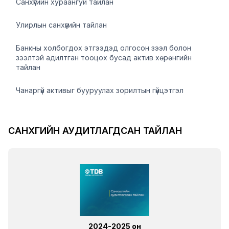
Санхүүгийн хураангуй тайлан
Улирлын санхүүгийн тайлан
Банкны холбогдох этгээдэд олгосон зээл болон
зээлтэй адилтган тооцох бусад актив хөрөнгийн
тайлан
Чанаргүй активыг бууруулах зорилтын гүйцэтгэл
САНХҮҮГИЙН АУДИТЛАГДСАН ТАЙЛАН
2024-2025 он