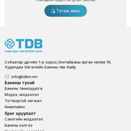
Татаж авах
Цааш үзэх
Сүхбаатар дүүргийн 1-р хороо,Энхтайваны өргөн чөлөө 19,
Худалдаа Хөгжлийн Банкны төв байр
info@tdbm.mn
Footer
Банкны тухай
Банкны танилцуулга
Мэдээ, мэдээлэл
Тогтвортой хөгжил
Комплайнс
Footer third
Хөрөнгө оруулалт
Санхүүгийн мэдээлэл
Банкны үнэлгээ