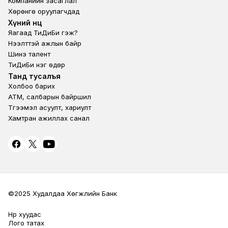
Компанийн засаглал
Хөрөнгө оруулагчдад
Footer second
Хүний нөөц
Яагаад ТиДиБи гэж?
Нээлттэй ажлын байр
Шинэ талент
ТиДиБи нэг өдөр
Footer fourth
Танд тусалъя
Холбоо барих
ATM, салбарын байршил
Түгээмэл асуулт, хариулт
Хамтран ажиллах санал
©2025 Худалдаа Хөгжлийн Банк
Нүүр хуудас
Terms Privacy
Лого татах