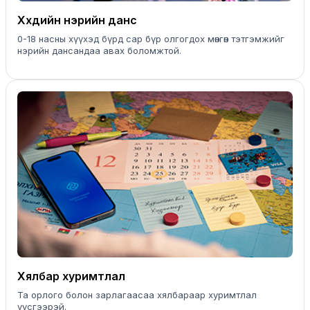
Хүүхдийн нэрийн данс
0-18 насны хүүхэд бүрд сар бүр олгогдох мөнгөн тэтгэмжийг
нэрийн дансандаа авах боломжтой.
Хялбар хуримтлал
Та орлого болон зарлагаасаа хялбараар хуримтлал
үүсгээрэй.