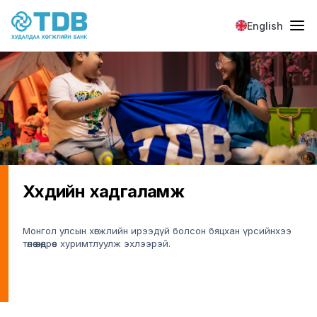
Skip to main content
English
Хүүхдийн хадгаламж
Монгол улсын хөгжлийн ирээдүй болсон бяцхан үрсийнхээ
төлөө өнөөдрөөс хуримтлуулж эхлээрэй.