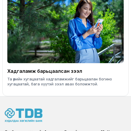
Хадгаламж барьцаалсан зээл
Та өөрийн хугацаатай хадгаламжийг барьцаалан богино
хугацаатай, бага хүүтэй зээл авах боломжтой.