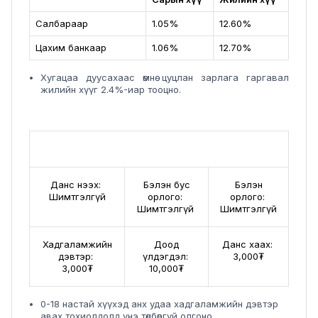
Салбараар
1.05%
12.60%
Цахим банкаар
1.06%
12.70%
Хугацаа дуусахаас өмнө цуцлан зарлага гаргавал
жилийн хүүг 2.4%-иар тооцно.
Шимтгэл:
Данс нээх:
Бэлэн бус
Бэлэн
Шимтгэлгүй
орлого:
орлого:
Шимтгэлгүй
Шимтгэлгүй
Хадгаламжийн
Доод
Данс хаах:
дэвтэр:
үлдэгдэл:
3,000₮
3,000₮
10,000₮
0-18 настай хүүхэд анх удаа хадгаламжийн дэвтэр
авах тохиолдолд үнэ төлбөргүй олгоно.