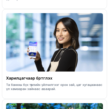
Харилцагчаар бүртгүүлэх
Та банкны бүх төрлийн үйлчилгээг орон зай, цаг хугацаанаас
үл хамааран зайнаас аваарай.