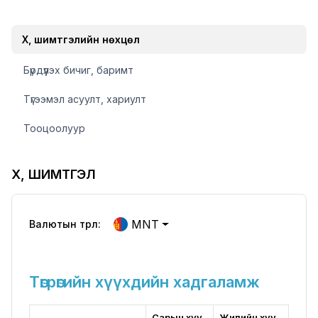
Хүү, шимтгэлийн нөхцөл
Бүрдүүлэх бичиг, баримт
Түгээмэл асуулт, хариулт
Тооцоолуур
ХҮҮ, ШИМТГЭЛ
MNT
Валютын төрөл:
Төгрөгийн хүүхдийн хадгаламж
Үйлчилгээ авах суваг
Сарын хүү
Жилийн хүү