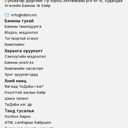
Сүхбаатар дүүргийн 1-р хороо,Энхтайваны өргөн чөлөө 19, Худалдаа
Хөгжлийн Банкны төв байр
info@tdbm.mn
Footer
Банкны тухай
Банкны танилцуулга
Мэдээ, мэдээлэл
Тогтвортой хөгжил
Комплайнс
Footer third
Хөрөнгө оруулалт
Санхүүгийн мэдээлэл
Банкны үнэлгээ
Компанийн засаглал
Хөрөнгө оруулагчдад
Footer second
Хүний нөөц
Яагаад ТиДиБи гэж?
Нээлттэй ажлын байр
Шинэ талент
ТиДиБи нэг өдөр
Footer fourth
Танд тусалъя
Холбоо барих
ATM, салбарын байршил