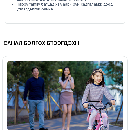
Happy family багцад хамаарч буй хадгаламж доод
үлдэгдэлгүй байна.
САНАЛ БОЛГОХ БҮТЭЭГДЭХҮҮН