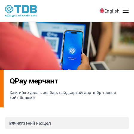
Skip to main content
English
QPay мерчант
Хамгийн хурдан, хялбар, найдвартайгаар төлбөр тооцоо
хийх боломж
QPay merchant menu sidebar
Үйлчилгээний нөхцөл