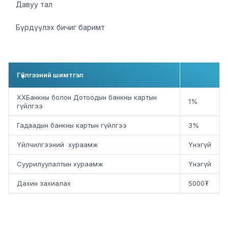
Давуу тал
Бүрдүүлэх бичиг баримт
Гүйлгээний шимтгэл
ХХБанкны болон Дотоодын банкны картын
1%
гүйлгээ
Гадаадын банкны картын гүйлгээ
3%
Үйлчилгээний хураамж
Үнэгүй
Суурилуулалтын хураамж
Үнэгүй
Дахин захиалах
5000₮