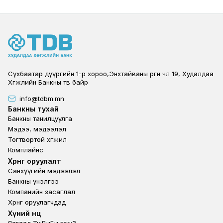
Сүхбаатар дүүргийн 1-р хороо,Энхтайваны өргөн чөлөө 19, Худалдаа
Хөгжлийн Банкны төв байр
info@tdbm.mn
Footer
Банкны тухай
Банкны танилцуулга
Мэдээ, мэдээлэл
Тогтвортой хөгжил
Комплайнс
Footer third
Хөрөнгө оруулалт
Санхүүгийн мэдээлэл
Банкны үнэлгээ
Компанийн засаглал
Хөрөнгө оруулагчдад
Footer second
Хүний нөөц