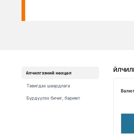
ҮЙЛЧИ
Үйлчилгээний нөхцөл
Тавигдах шаардлага
Валюты
Бүрдүүлэх бичиг, баримт