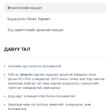
Байгууллага Бизнес кредит карт sidemenu
Үйлчилгээний нөхцөл
Бүрдүүлэх бичиг баримт
Хүү шимтгэлийн ерөнхий нөхцөл
ДАВУУ ТАЛ
Зээлийн эрх нээлгэх боломжтой
ХХБ нь төлбөрийн картын нууцлал аюулгүй байдлын олон
улсын PCI-DSS стандартыг 2017 оноос хойш жил бүр хангаж
ажиллаж байгаа тул таны картын мэдээлэл, санхүүгийн
гүйлгээг найдвартай хамгаална
Дэд карт эзэмшигчтэй болох боломжтой
Харилцагчийн хүсэлтээр лимитийг тохируулах, өсгөх
боломжтой