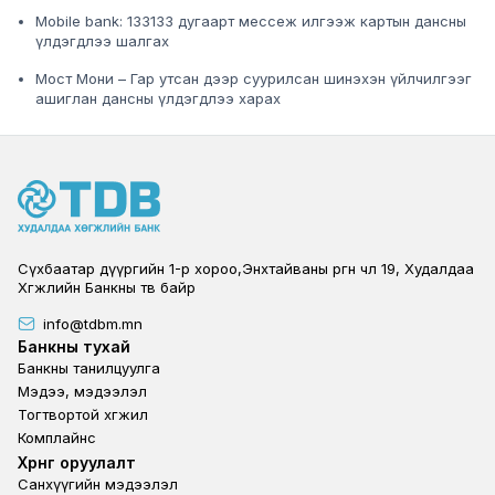
Mobile bank:
133133 дугаарт мессеж илгээж картын дансны
үлдэгдлээ шалгах
Мост Мони –
Гар утсан дээр суурилсан шинэхэн үйлчилгээг
ашиглан дансны үлдэгдлээ харах
Сүхбаатар дүүргийн 1-р хороо,Энхтайваны өргөн чөлөө 19, Худалдаа
Хөгжлийн Банкны төв байр
info@tdbm.mn
Footer
Банкны тухай
Банкны танилцуулга
Мэдээ, мэдээлэл
Тогтвортой хөгжил
Комплайнс
Footer third
Хөрөнгө оруулалт
Санхүүгийн мэдээлэл