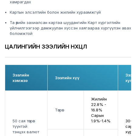
хамрагдах
Картын элсэлтийн болон жилийн хураамжгүй
Та өөрийн захиалсан картаа шуудангийн Карт хүргэлтийн
үйлчилгээгээр дамжуулан хүссэн хаягаараа хүргүүлэн авах
боломжтой
ЦАЛИНГИЙН ЗЭЭЛИЙН НӨХЦӨЛ
Зээлийн
Зээл
Зээлийн хүү
хэмжээ
хуга
Жилийн
22.8% -
Төгрөг
16.8%
Сарын
50 сая төгрөг
1.9%-1.4%
30-н
түүнтэй
сар
тэнцэх валют
хүрт