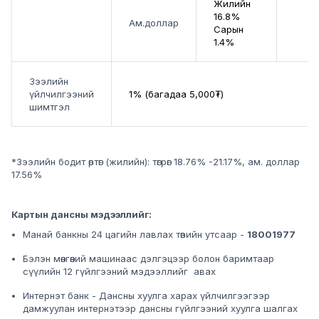
Жилийн
16.8%
Ам.доллар
Сарын
1.4%
Зээлийн
үйлчилгээний
1% (багадаа 5,000₮)
шимтгэл
*Зээлийн бодит өртөг (жилийн): төгрөг 18.76% -21.17%, ам. доллар
17.56%
Картын дансны мэдээллийг:
Манай банкны 24 цагийн лавлах төвийн утсаар -
18001977
Бэлэн мөнгөний машинаас дэлгэцээр болон баримтаар
сүүлийн 12 гүйлгээний мэдээллийг авах
Интернэт банк -
Дансны хуулга харах
үйлчилгээгээр
дамжуулан интернэтээр дансны гүйлгээний хуулга шалгах