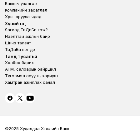
Банкны үнэлгээ
Компанийн засаглал
Хөрөнгө оруулагчдад
Footer second
Хүний нөөц
Яагаад ТиДиБи гэж?
Нээлттэй ажлын байр
Шинэ талент
ТиДиБи нэг өдөр
Footer fourth
Танд тусалъя
Холбоо барих
ATM, салбарын байршил
Түгээмэл асуулт, хариулт
Хамтран ажиллах санал
©2025 Худалдаа Хөгжлийн Банк