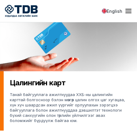
Skip to main content
English
Цалингийн карт
Танай байгууллага ажилтнуудаа ХХБ-ны цалингийн
карттай болгосноор бэлэн мөнгөөр цалин олгох цаг хугацаа,
хүн хүч шаардсан ажил үүргийг орлуулахын зэрэгцээ
байгууллага болон ажилтнууддаа дэвшилтэт технологи
бүхий санхүүгийн олон төрлийн үйлчилгээг авах
боломжийг бүрдүүлж байгаа юм.