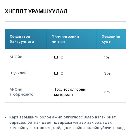
ХӨНГӨЛӨЛТ УРАМШУУЛАЛ
Хөнгөлөлттэй
Үйлчилгээний
Хөнгөлөтийн
байгууллага
хувь
чиглэл
М-Ойл
ШТС
1%
Шунхлай
ШТС
3%
М-Ойл
Тос, тосолгооны
3%
Любрикэнтс
материал
Карт эзэмшигч болон ажил олгогчоос ямар нэгэн биет
барьцаа, батлан даалт шаардахгүйгээр зах зээл дэх
хамгийн уян хатан нөхцөлтэй, цалингийн зээлийн үйлчилгээнд