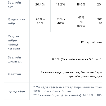
Зээлийн
20.4%
19.2%
18.6%
20.8
хүү:
41%
Урьдчилгаа
20% -
31% -
20% 
-с
төлбөр
30%
40%
30%
дээш
Үндсэн
төлбөрөөс
12 сар хүртэл
чөлөөлөгдөх
хугацаа:
Зээлийн
0.5% (Зээлийн хэмжээ 5.0 тэрбум
шимтгэл:
Зээлээр худалдан авсан, барьсан барилг
Даатгал:
хөрөнгийн даатгалд даатг
* Үл хөдлөх хөрөнгө нэмэлтээр барьцаалсан тохио
Бусад нөхцөл
30%-с бага байж болно.
** Зээлийн бодит өртөг (жилийн): 14.53% - 18.14