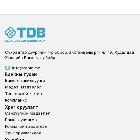
Сүхбаатар дүүргийн 1-р хороо,Энхтайваны өргөн чөлөө 19, Худалдаа
Хөгжлийн Банкны төв байр
info@tdbm.mn
Footer
Банкны тухай
Банкны танилцуулга
Мэдээ, мэдээлэл
Тогтвортой хөгжил
Комплайнс
Footer third
Хөрөнгө оруулалт
Санхүүгийн мэдээлэл
Банкны үнэлгээ
Компанийн засаглал
Хөрөнгө оруулагчдад
Хүний нөөц