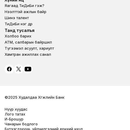
Footer second
Яагаад ТиДиБи гэж?
Нээлттэй ажлын байр
Шинэ талент
ТиДиБи нэг өдөр
Footer fourth
Танд тусалъя
Холбоо барих
ATM, салбарын байршил
Түгээмэл асуулт, хариулт
Хамтран ажиллах санал
©2025 Худалдаа Хөгжлийн Банк
Нүүр хуудас
Terms Privacy
Лого татах
И-Брошур
Чанарын бодлого
Бүтээгдэхүүн, үйлчилгээний ерөнхий нөхцөл