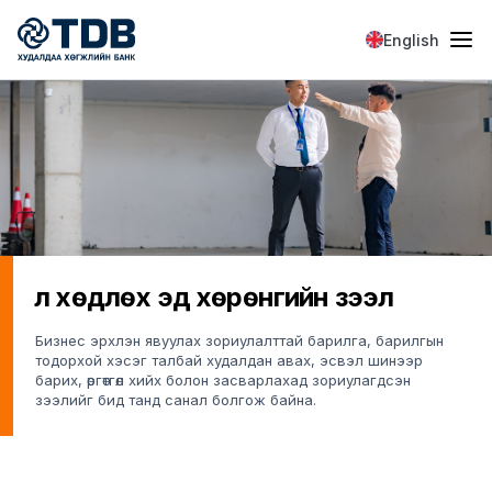
Skip to main content
English
Үл хөдлөх эд хөрөнгийн зээл
Бизнес эрхлэн явуулах зориулалттай барилга, барилгын
тодорхой хэсэг талбай худалдан авах, эсвэл шинээр
барих, өргөтгөл хийх болон засварлахад зориулагдсэн
зээлийг бид танд санал болгож байна.