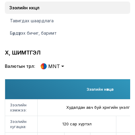
Зээлийн нөхцөл
Тавигдах шаардлага
Бүрдүүлэх бичиг, баримт
ХҮҮ, ШИМТГЭЛ
MNT
Валютын төрөл:
Зээлийн нөхцөл
Зээлийн
Худалдан авч буй хөрөнгийн үнэлгэ
хэмжээ:
Зээлийн
120 сар хүртэл
1
хугацаа: