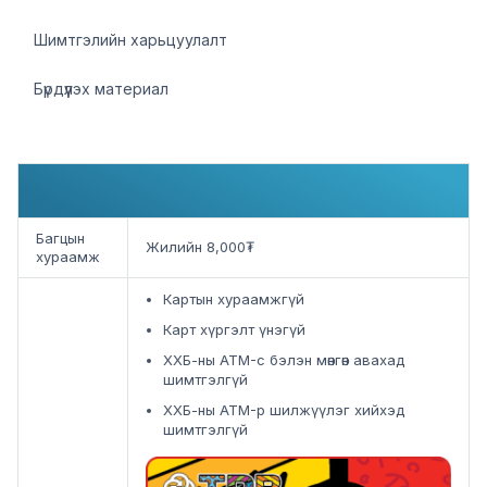
Шимтгэлийн харьцуулалт
Бүрдүүлэх материал
Багцын
Жилийн 8,000₮
хураамж
Картын хураамжгүй
Карт хүргэлт үнэгүй
ХХБ-ны ATM-с бэлэн мөнгөн авахад
шимтгэлгүй
ХХБ-ны ATM-р шилжүүлэг хийхэд
шимтгэлгүй
Image