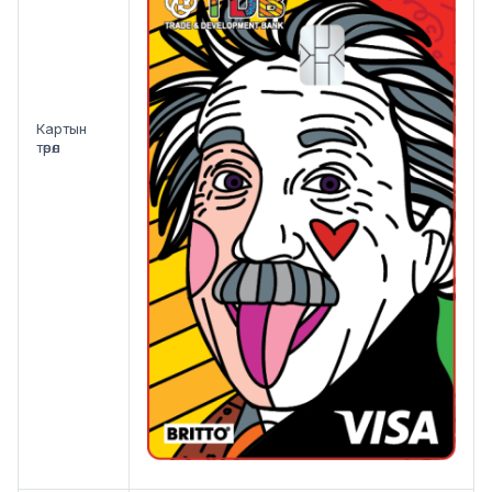
Картын
төрөл