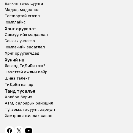
Банкны танилцуулга
Мэдээ, мэдээлэл
Тогтвортой хөгжил
Комплайнс
Footer third
Хөрөнгө оруулалт
Санхүүгийн мэдээлэл
Банкны үнэлгээ
Компанийн засаглал
Хөрөнгө оруулагчдад
Footer second
Хүний нөөц
Яагаад ТиДиБи гэж?
Нээлттэй ажлын байр
Шинэ талент
ТиДиБи нэг өдөр
Footer fourth
Танд тусалъя
Холбоо барих
ATM, салбарын байршил
Түгээмэл асуулт, хариулт
Хамтран ажиллах санал