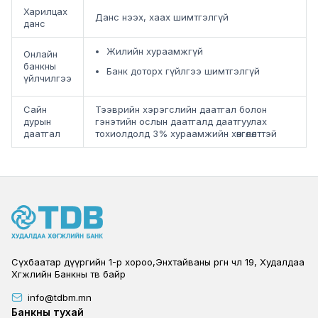
Харилцах
Данс нээх, хаах шимтгэлгүй
данс
Жилийн хураамжгүй
Онлайн
банкны
Банк доторх гүйлгээ шимтгэлгүй
үйлчилгээ
Сайн
Тээврийн хэрэгслийн даатгал болон
дурын
гэнэтийн ослын даатгалд даатгуулах
даатгал
тохиолдолд 3% хураамжийн хөнгөлөлттэй
Сүхбаатар дүүргийн 1-р хороо,Энхтайваны өргөн чөлөө 19, Худалдаа
Хөгжлийн Банкны төв байр
info@tdbm.mn
Footer
Банкны тухай