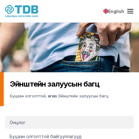
Skip to main content
English
Эйнштейн залуусын багц
Буцаан олголттой, өнгөлөг Эйнштейн залуусын багц
Retail Einstein zaluusiin bagts sidemenu block
Онцлог
Буцаан олголттой байгууллагууд