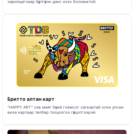
харилцагчаар бүртгүүлэн данс нээх боломжтой.
Бритто алтан карт
“HАPPY ART” хэв маяг бүхий гоёмсог загвартай олон улсын
виза картаар төлбөр тооцоогоо гүйцэтгээрэй.