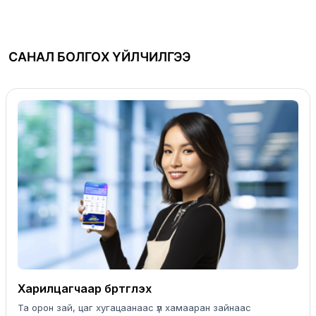
САНАЛ БОЛГОХ ҮЙЛЧИЛГЭЭ
Харилцагчаар бүртгүүлэх
Та орон зай, цаг хугацаанаас үл хамааран зайнаас