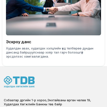
Эскроу данс
Худалдан авах, худалдах хэлцлийн үед төлбөрөө дундын
дансанд байршуулснаар хоёр тал гарч болзошгүй
эрсдэлээс хамгаалагдана.
Сүхбаатар дүүргийн 1-р хороо,Энхтайваны өргөн чөлөө 19,
Худалдаа Хөгжлийн Банкны төв байр