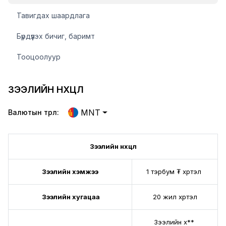
Тавигдах шаардлага
Бүрдүүлэх бичиг, баримт
Тооцоолуур
ЗЭЭЛИЙН НӨХЦӨЛ
MNT
Валютын төрөл:
Зээлийн нөхцөл
Зээлийн хэмжээ
1 тэрбум ₮ хүртэл
Зээлийн хугацаа
20 жил хүртэл
Зээлийн хүү**