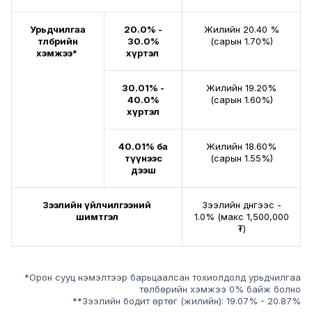
Урьдчилгаа
20.0% -
Жилийн 20.40 %
төлбөрийн
30.0%
(сарын 1.70%)
хэмжээ*
хүртэл
30.01% -
Жилийн 19.20%
40.0%
(сарын 1.60%)
хүртэл
40.01% ба
Жилийн 18.60%
түүнээс
(сарын 1.55%)
дээш
Зээлийн үйлчилгээний
Зээлийн дүнгээс -
шимтгэл
1.0% (макс 1,500,000
₮)
*Орон сууц нэмэлтээр барьцаалсан тохиолдолд урьдчилгаа
төлбөрийн хэмжээ 0% байж болно
**Зээлийн бодит өртөг (жилийн): 19.07% - 20.87%