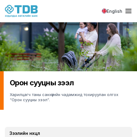
Skip to main content
English
Орон сууцны зээл
Харилцагч таны санхүүгийн чадамжид тохируулан олгох
“Орон сууцны зээл”.
Зээлийн нөхцөл