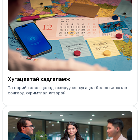
Хугацаатай хадгаламж
Та өөрийн хэрэгцээнд тохируулан хугацаа болон валютаа
сонгоод хуримтлал үүсгээрэй.