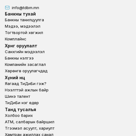
info@tdbm.mn
Footer
Банкны тухай
Банкны танилцуулга
Мэдээ, мэдээлэл
Тогтвортой хөгжил
Комплайнс
Footer third
Хөрөнгө оруулалт
Санхүүгийн мэдээлэл
Банкны үнэлгээ
Компанийн засаглал
Хөрөнгө оруулагчдад
Footer second
Хүний нөөц
Яагаад ТиДиБи гэж?
Нээлттэй ажлын байр
Шинэ талент
ТиДиБи нэг өдөр
Footer fourth
Танд тусалъя
Холбоо барих
ATM, салбарын байршил
Түгээмэл асуулт, хариулт
Хамтран ажиллах санал