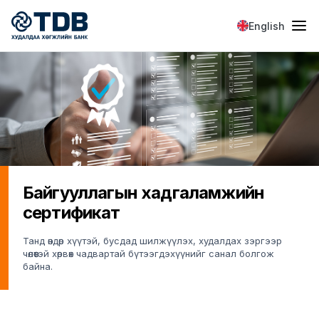
Skip to main content
English
Байгууллагын хадгаламжийн
сертификат
Танд өндөр хүүтэй, бусдад шилжүүлэх, худалдах зэргээр
чөлөөтэй хөрвөх чадвартай бүтээгдэхүүнийг санал болгож
байна.