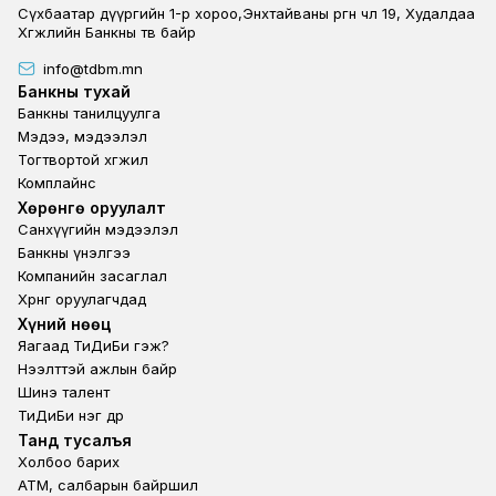
Сүхбаатар дүүргийн 1-р хороо,Энхтайваны өргөн чөлөө 19, Худалдаа
Хөгжлийн Банкны төв байр
info@tdbm.mn
Footer
Банкны тухай
Банкны танилцуулга
Мэдээ, мэдээлэл
Тогтвортой хөгжил
Комплайнс
Footer third
Хөрөнгө оруулалт
Санхүүгийн мэдээлэл
Банкны үнэлгээ
Компанийн засаглал
Хөрөнгө оруулагчдад
Footer second
Хүний нөөц
Яагаад ТиДиБи гэж?
Нээлттэй ажлын байр
Шинэ талент
ТиДиБи нэг өдөр
Footer fourth
Танд тусалъя
Холбоо барих
ATM, салбарын байршил