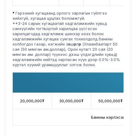
*
Гэрээний хугацаанд орлого зарлагын гүйлгээ
хийхгүй, хугацаа цуцлах боломжгүй.
**3-24 сарын хугацаатай хадгаламжийн хувьд
санхүүгийн тогтвортой харилцаа үүсгэсэн
харилцагчдад хадгаламж шинээр нээх болон
хадгаламжийн хугацаа сунгах тохиолдолд банкны
холбогдох газар, нэгжийн зөвшөөрлөөр (Улаанбаатарт 50
сая (50 мянган ам.доллар), Орон нутагт 20 сая (20
мянган ам. доллар) түүнээс дээш үлдэгдлийн хувьд)
хадгаламжийн нийтэд зарласан хүүн дээр 0.0%-3.0%
хүртэл хүүний урамшууллыг олгож болно.
20,000,000₮
30,000,000₮
50,000,000₮
Банкны нэрлэсэн үнээс