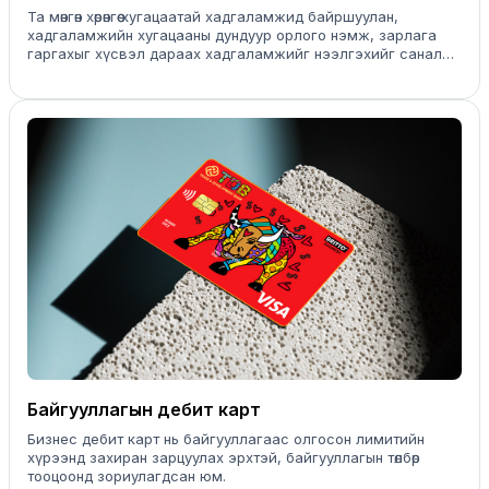
хадгаламж
Та мөнгөн хөрөнгөө хугацаатай хадгаламжид байршуулан,
хадгаламжийн хугацааны дундуур орлого нэмж, зарлага
гаргахыг хүсвэл дараах хадгаламжийг нээлгэхийг санал
болгож байна.
Байгууллагын дебит карт
Бизнес дебит карт нь байгууллагаас олгосон лимитийн
хүрээнд захиран зарцуулах эрхтэй, байгууллагын төлбөр
тооцоонд зориулагдсан юм.