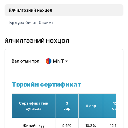
Үйлчилгээний нөхцөл
Бүрдүүлэх бичиг, баримт
ҮЙЛЧИЛГЭЭНИЙ НӨХЦӨЛ
MNT
Валютын төрөл:
Төгрөгийн сертификат
Сертификатын
3
12
6 сар
хугацаа
сар
сар
Жилийн хүү
9.6%
10.2%
12.3%