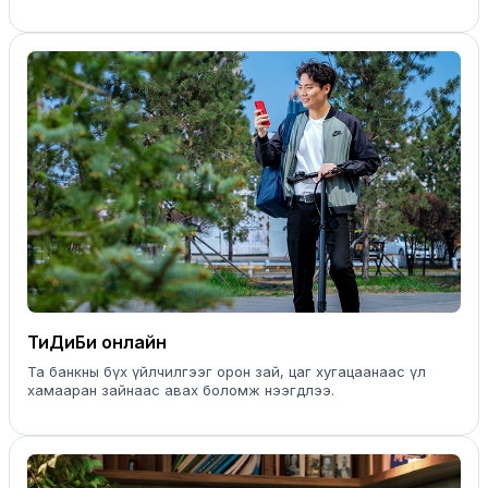
ТиДиБи онлайн
Та банкны бүх үйлчилгээг орон зай, цаг хугацаанаас үл
хамааран зайнаас авах боломж нээгдлээ.