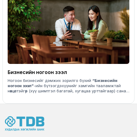
Бизнесийн ногоон зээл
Ногоон бизнесийг дэмжих зорилго бүхий
“Бизнесийн
ногоон зээл”
-ийн бүтээгдэхүүнийг хамгийн тааламжтай
нөхцөлтэйгөөр (хүү шимтгэл багатай, хугацаа урттайгаар) санал
болгож байна.