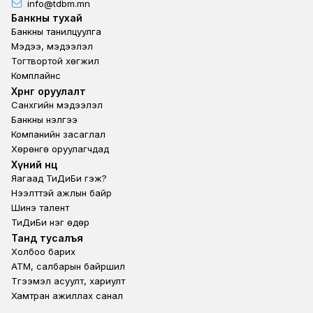
info@tdbm.mn
Footer
Банкны тухай
Банкны танилцуулга
Мэдээ, мэдээлэл
Тогтвортой хөгжил
Комплайнс
Footer third
Хөрөнгө оруулалт
Санхүүгийн мэдээлэл
Банкны үнэлгээ
Компанийн засаглал
Хөрөнгө оруулагчдад
Footer second
Хүний нөөц
Яагаад ТиДиБи гэж?
Нээлттэй ажлын байр
Шинэ талент
ТиДиБи нэг өдөр
Footer fourth
Танд тусалъя
Холбоо барих
ATM, салбарын байршил
Түгээмэл асуулт, хариулт
Хамтран ажиллах санал