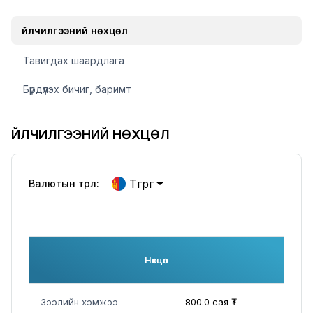
Үйлчилгээний нөхцөл
Тавигдах шаардлага
Бүрдүүлэх бичиг, баримт
ҮЙЛЧИЛГЭЭНИЙ НӨХЦӨЛ
Төгрөг
Валютын төрөл:
Нөхцөл
Зээлийн хэмжээ
800.0 сая ₮