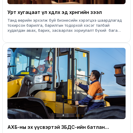
Урт хугацаат үл хөдлөх эд хөрөнгийн зээл
Танд өөрийн эрхэлж буй бизнесийн хэрэгцээ шаардлагад
тохирсон барилга, барилгын тодорхой хэсэг талбай
худалдан авах, барих, засварлах зориулалт бүхий бага
хүүтэй, уян хатан нөхцөл бүхий үл хөдлөх эд
хөрөнгийн зээлийг санал болгож байна.
АХБ-ны эх үүсвэртэй ЗБДС-ийн батлан