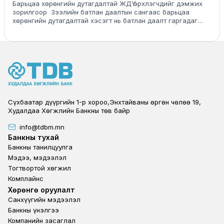
даалттай төслийн зээл
Барьцаа хөрөнгийн дутагдалтай ЖДҮ эрхлэгчдийг дэмжих
зорилгоор Зээлийн батлан даалтын сангаас барьцаа
хөрөнгийн дутагдалтай хэсэгт нь батлан даалт гаргадаг
Азийн хөгжлийн банкны эх үүсвэртэй зээл юм
Сүхбаатар дүүргийн 1-р хороо,Энхтайваны өргөн чөлөө 19,
Худалдаа Хөгжлийн Банкны төв байр
info@tdbm.mn
Footer
Банкны тухай
Банкны танилцуулга
Мэдээ, мэдээлэл
Тогтвортой хөгжил
Комплайнс
Footer third
Хөрөнгө оруулалт
Санхүүгийн мэдээлэл
Банкны үнэлгээ
Компанийн засаглал