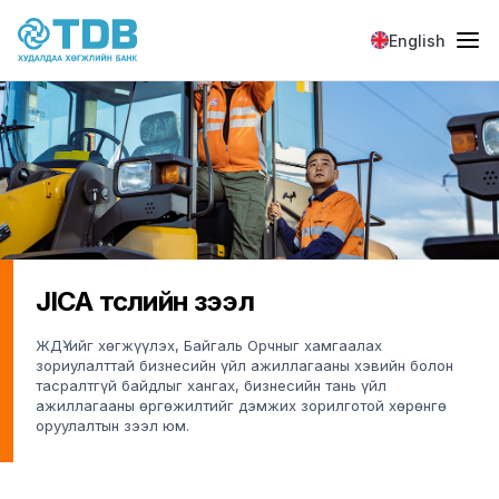
Skip to main content
English
JICA төслийн зээл
ЖДҮ-ийг хөгжүүлэх, Байгаль Орчныг хамгаалах
зориулалттай бизнесийн үйл ажиллагааны хэвийн болон
тасралтгүй байдлыг хангах, бизнесийн тань үйл
ажиллагааны өргөжилтийг дэмжих зорилготой хөрөнгө
оруулалтын зээл юм.