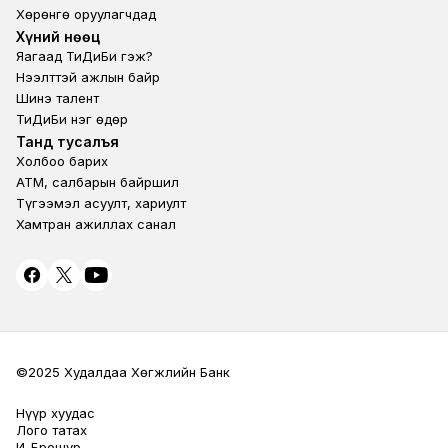
Хөрөнгө оруулагчдад
Footer second
Хүний нөөц
Яагаад ТиДиБи гэж?
Нээлттэй ажлын байр
Шинэ талент
ТиДиБи нэг өдөр
Footer fourth
Танд тусалъя
Холбоо барих
ATM, салбарын байршил
Түгээмэл асуулт, хариулт
Хамтран ажиллах санал
©2025 Худалдаа Хөгжлийн Банк
Нүүр хуудас
Terms Privacy
Лого татах
И-Брошур