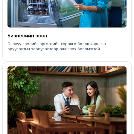
Бизнесийн зээл
Энэхүү зээлийг эргэлтийн хөрөнгө болон хөрөнгө
оруулалтын зориулалтаар ашиглах боломжтой.