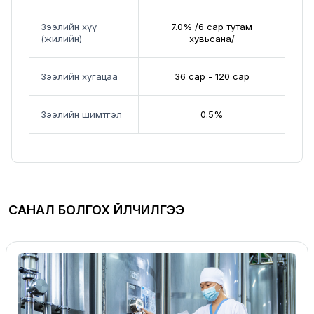
Зээлийн хүү
7.0% /6 сар тутам
(жилийн)
хувьсана/
Зээлийн хугацаа
36 сар - 120 сар
Зээлийн шимтгэл
0.5%
САНАЛ БОЛГОХ ҮЙЛЧИЛГЭЭ