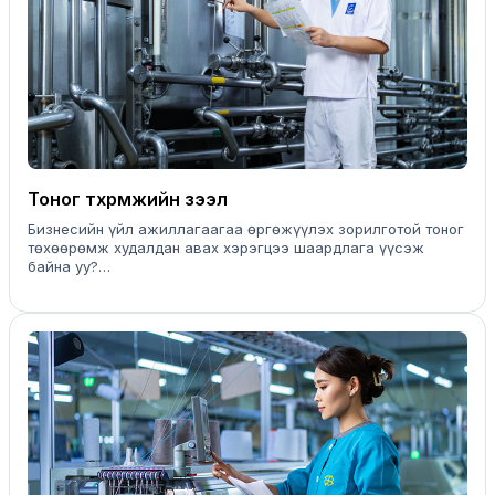
Тоног төхөөрөмжийн зээл
Бизнесийн үйл ажиллагаагаа өргөжүүлэх зорилготой тоног
төхөөрөмж худалдан авах хэрэгцээ шаардлага үүсэж
байна уу?
Тэгвэл танд бүх төрлийн үйлдвэрийн тоног төхөөрөмж
болон хүнд даацын техник, машин механизмыг худалдан
авахад зориулсан "Тоног төхөөрөмжийн зээл"-ийг санал
болгож байна