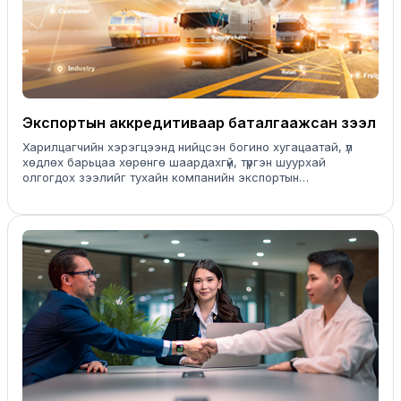
Экспортын аккредитиваар баталгаажсан зээл
Харилцагчийн хэрэгцээнд нийцсэн богино хугацаатай, үл
хөдлөх барьцаа хөрөнгө шаардахгүй, түргэн шуурхай
олгогдох зээлийг тухайн компанийн экспортын
аккредитивын төлбөрийг барьцаалан олгох боломжтой
зээл юм.