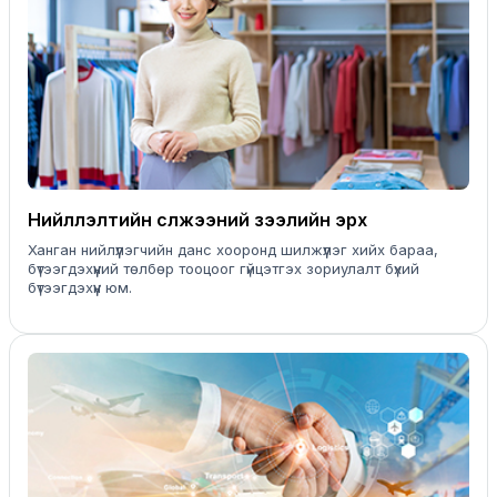
Нийлүүлэлтийн сүлжээний зээлийн эрх
Ханган нийлүүлэгчийн данс хооронд шилжүүлэг хийх бараа,
бүтээгдэхүүний төлбөр тооцоог гүйцэтгэх зориулалт бүхий
бүтээгдэхүүн юм.