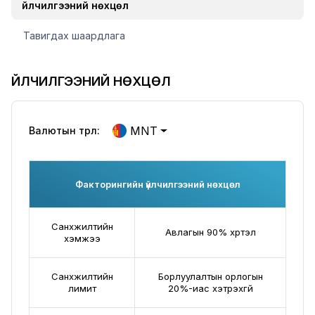
Үйлчилгээний нөхцөл
Тавигдах шаардлага
ҮЙЛЧИЛГЭЭНИЙ НӨХЦӨЛ
MNT
Валютын төрөл:
Факторингийн үйлчилгээний нөхцөл
Санхүүжилтийн
Авлагын 90% хүртэл
хэмжээ
Санхүүжилтийн
Борлуулалтын орлогын
лимит
20%-иас хэтрэхгүй