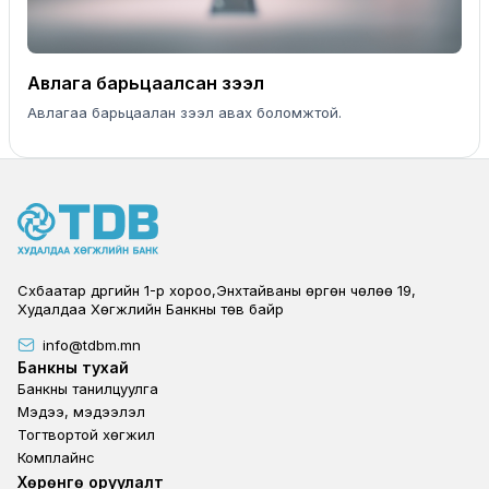
Авлага барьцаалсан зээл
Авлагаа барьцаалан зээл авах боломжтой.
Сүхбаатар дүүргийн 1-р хороо,Энхтайваны өргөн чөлөө 19,
Худалдаа Хөгжлийн Банкны төв байр
info@tdbm.mn
Footer
Банкны тухай
Банкны танилцуулга
Мэдээ, мэдээлэл
Тогтвортой хөгжил
Комплайнс
Footer third
Хөрөнгө оруулалт