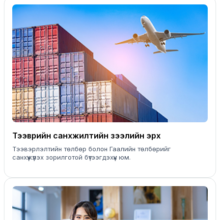
Тээврийн санхүүжилтийн зээлийн эрх
Тээвэрлэлтийн төлбөр болон Гаалийн төлбөрийг
санхүүжүүлэх зорилготой бүтээгдэхүүн юм.