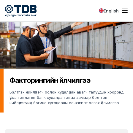
Skip to main content
English
Факторингийн үйлчилгээ
Бэлтгэн нийлүүлэгч болон худалдан авагч талуудын хооронд
үүссэн авлагыг банк худалдан авах замаар бэлтгэн
нийлүүлэгчид богино хугацааны санхүүжилт олгох үйлчилгээ