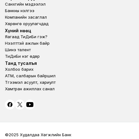
Санхүүгийн мэдээлэл
Банкны үнэлгээ
Компанийн засаглал
Хөрөнгө оруулагчдад
Footer second
Хүний нөөц
Яагаад ТиДиБи гэж?
Нээлттэй ажлын байр
Шинэ талент
ТиДиБи нэг өдөр
Footer fourth
Танд тусалъя
Холбоо барих
ATM, салбарын байршил
Түгээмэл асуулт, хариулт
Хамтран ажиллах санал
©2025 Худалдаа Хөгжлийн Банк