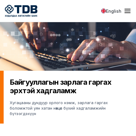
Skip to main content
English
Байгууллагын зарлага гаргах
эрхтэй хадгаламж
Хугацааны дундуур орлого нэмж, зарлага гаргах
боломжтой уян хатан нөхцөл бүхий хадгаламжийн
бүтээгдэхүүн