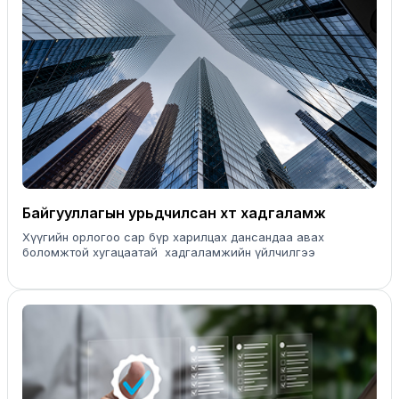
Байгууллагын урьдчилсан хүүт хадгаламж
Хүүгийн орлогоо сар бүр харилцах дансандаа авах
боломжтой хугацаатай хадгаламжийн үйлчилгээ