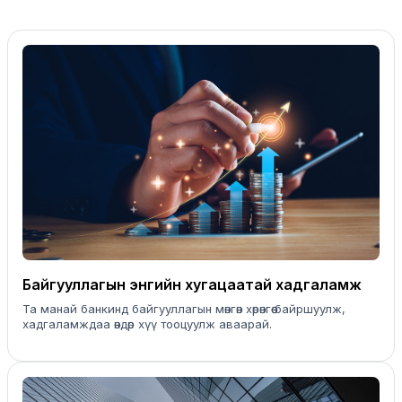
Байгууллагын энгийн хугацаатай хадгаламж
Та манай банкинд байгууллагын мөнгөн хөрөнгөө байршуулж,
хадгаламждаа өндөр хүү тооцуулж аваарай.