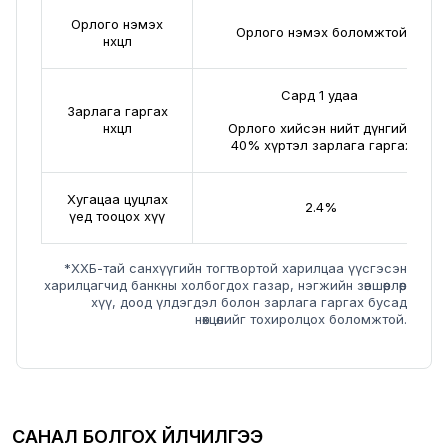
Орлого нэмэх
Орлого нэмэх боломжтой
нөхцөл
Сард 1 удаа
Зарлага гаргах
нөхцөл
Орлого хийсэн нийт дүнгийн
40% хүртэл зарлага гаргах
Хугацаа цуцлах
2.4%
үед тооцох хүү
*ХХБ-тай санхүүгийн тогтвортой харилцаа үүсгэсэн
харилцагчид банкны холбогдох газар, нэгжийн зөвшөөрлөөр
хүү, доод үлдэгдэл болон зарлага гаргах бусад
нөхцөлийг тохиролцох боломжтой.
САНАЛ БОЛГОХ ҮЙЛЧИЛГЭЭ