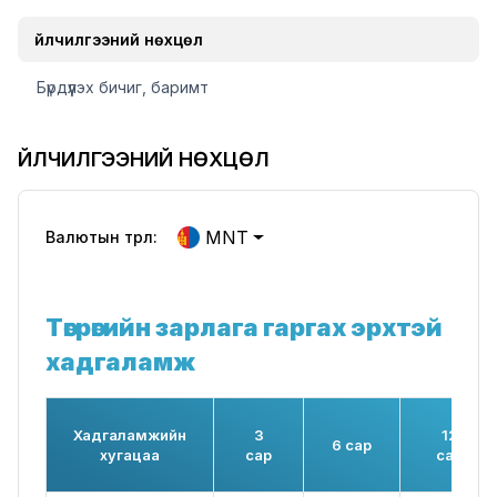
Үйлчилгээний нөхцөл
Бүрдүүлэх бичиг, баримт
ҮЙЛЧИЛГЭЭНИЙ НӨХЦӨЛ
MNT
Валютын төрөл:
Төгрөгийн зарлага гаргах эрхтэй
хадгаламж
Хадгаламжийн
3
12
6 сар
хугацаа
сар
сар