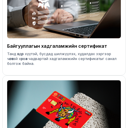
Байгууллагын хадгаламжийн сертификат
Танд өндөр хүүтэй, бусдад шилжүүлэх, худалдах зэргээр
чөлөөтэй хөрвөх чадвартай хадгаламжийн сертификатыг санал
болгож байна.