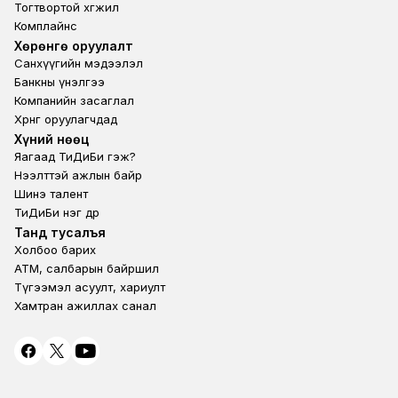
Тогтвортой хөгжил
Комплайнс
Footer third
Хөрөнгө оруулалт
Санхүүгийн мэдээлэл
Банкны үнэлгээ
Компанийн засаглал
Хөрөнгө оруулагчдад
Footer second
Хүний нөөц
Яагаад ТиДиБи гэж?
Нээлттэй ажлын байр
Шинэ талент
ТиДиБи нэг өдөр
Footer fourth
Танд тусалъя
Холбоо барих
ATM, салбарын байршил
Түгээмэл асуулт, хариулт
Хамтран ажиллах санал