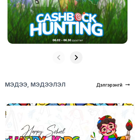
MЭДЭЭ, МЭДЭЭЛЭЛ
Дэлгэрэнгүй