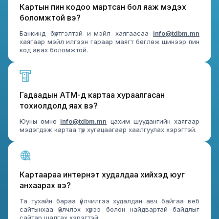
Картын пин кодоо мартсан бол яаж мэдэх
боломжтой вэ?
Банкинд бүртгэлтэй и-мэйл хаягаасаа
info@tdbm.mn
хаягаар мэйл илгээн гараар маягт бөглөж шинээр пин
код авах боломжтой.
Гадаадын АТМ-д картаа хураалгасан
тохиолдолд яах вэ?
Юуны өмнө
info@tdbm.mn
цахим шуудангийн хаягаар
мэдэгдэж картаа түр хугацаагаар хаалгуулах хэрэгтэй.
Картаараа интернэт худалдаа хийхэд юуг
анхаарах вэ?
Та тухайн бараа үйлчилгээ худалдан авч байгаа веб
сайтынхаа үйлчлэх хүрээ болон найдвартай байдлыг
сайтар шалгах хэрэгтэй.