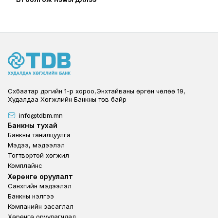
Сүхбаатар дүүргийн 1-р хороо,Энхтайваны өргөн чөлөө 19,
Худалдаа Хөгжлийн Банкны төв байр
info@tdbm.mn
Footer
Банкны тухай
Банкны танилцуулга
Мэдээ, мэдээлэл
Тогтвортой хөгжил
Комплайнс
Footer third
Хөрөнгө оруулалт
Санхүүгийн мэдээлэл
Банкны үнэлгээ
Компанийн засаглал
Хөрөнгө оруулагчдад