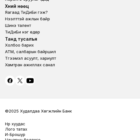
Footer second
Хүний нөөц
Яагаад ТиДиБи гэж?
Нээлттэй ажлын байр
Шинэ талент
ТиДиБи нэг өдөр
Footer fourth
Танд тусалъя
Холбоо барих
ATM, салбарын байршил
Түгээмэл асуулт, хариулт
Хамтран ажиллах санал
©2025 Худалдаа Хөгжлийн Банк
Нүүр хуудас
Terms Privacy
Лого татах
И-Брошур
Чанарын бодлого