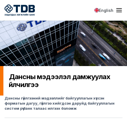
Skip to main content
English
Дансны мэдээлэл дамжуулах
үйлчилгээ
Дансны гүйлгээний мэдээллийг байгууллагын хүссэн
форматын дагуу, гүйлгээ хийгдсэн даруйд байгууллагын
систем рүү банк талаас илгээх боломж