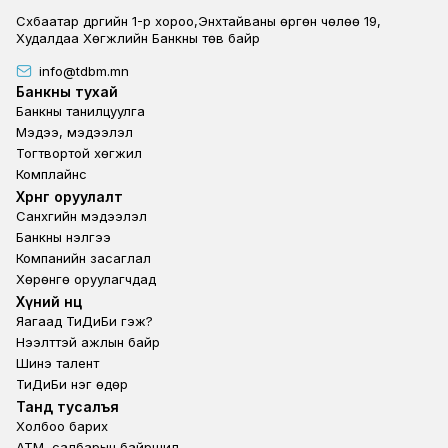
Сүхбаатар дүүргийн 1-р хороо,Энхтайваны өргөн чөлөө 19,
Худалдаа Хөгжлийн Банкны төв байр
info@tdbm.mn
Footer
Банкны тухай
Банкны танилцуулга
Мэдээ, мэдээлэл
Тогтвортой хөгжил
Комплайнс
Footer third
Хөрөнгө оруулалт
Санхүүгийн мэдээлэл
Банкны үнэлгээ
Компанийн засаглал
Хөрөнгө оруулагчдад
Footer second
Хүний нөөц
Яагаад ТиДиБи гэж?
Нээлттэй ажлын байр
Шинэ талент
ТиДиБи нэг өдөр
Footer fourth
Танд тусалъя
Холбоо барих
ATM, салбарын байршил