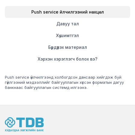
Push service үйлчилгээний нөхцөл
Давуу тал
Хүү шимтгэл
Бүрдүүлэх материал
Хэрхэн хэрэглэгч болох вэ?
Push service үйлчилгээнд холбогдсон дансаар хийгдэж буй
гүйлгээний мэдээллийг байгууллагын хүссэн форматын дагуу
банкнаас байгууллагын системд илгээнэ.