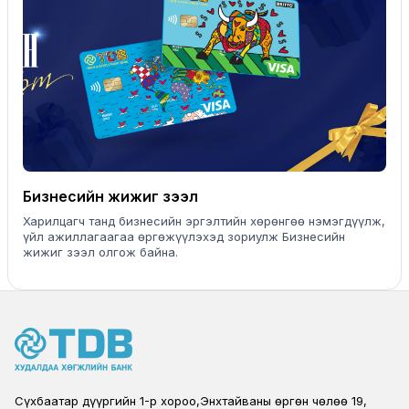
Бизнесийн жижиг зээл
Харилцагч танд бизнесийн эргэлтийн хөрөнгөө нэмэгдүүлж,
үйл ажиллагаагаа өргөжүүлэхэд зориулж Бизнесийн
жижиг зээл олгож байна.
Сүхбаатар дүүргийн 1-р хороо,Энхтайваны өргөн чөлөө 19,