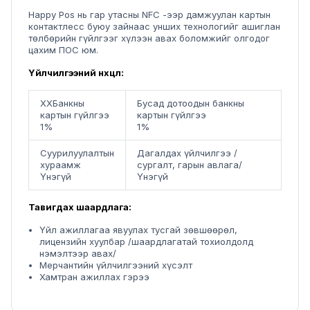
Happy Pos нь гар утасны NFC -ээр дамжуулан картын
контактлесс буюу зайнаас унших технологийг ашиглан
төлбөрийн гүйлгээг хүлээн авах боломжийг олгодог
цахим ПОС юм.
Үйлчилгээний нөхцөл:
ХХБанкны
Бусад дотоодын банкны
картын гүйлгээ
картын гүйлгээ
1%
1%
Суурилуулалтын
Дагалдах үйлчилгээ /
хураамж
сургалт, гарын авлага/
Үнэгүй
Үнэгүй
Тавигдах шаардлага:
Үйл ажиллагаа явуулах тусгай зөвшөөрөл,
лицензийн хуулбар /шаардлагатай тохиолдолд
нэмэлтээр авах/
Мерчантийн үйлчилгээний хүсэлт
Хамтран ажиллах гэрээ