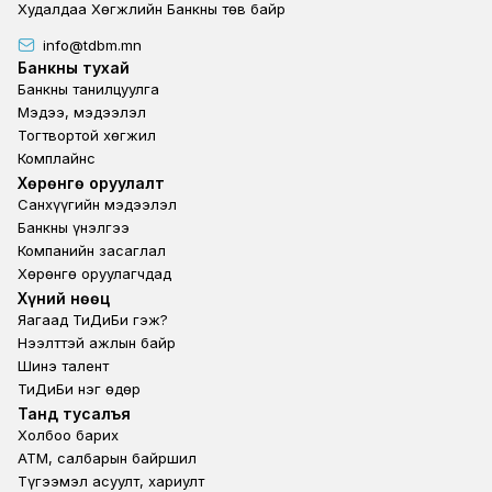
Худалдаа Хөгжлийн Банкны төв байр
info@tdbm.mn
Footer
Банкны тухай
Банкны танилцуулга
Мэдээ, мэдээлэл
Тогтвортой хөгжил
Комплайнс
Footer third
Хөрөнгө оруулалт
Санхүүгийн мэдээлэл
Банкны үнэлгээ
Компанийн засаглал
Хөрөнгө оруулагчдад
Footer second
Хүний нөөц
Яагаад ТиДиБи гэж?
Нээлттэй ажлын байр
Шинэ талент
ТиДиБи нэг өдөр
Footer fourth
Танд тусалъя
Холбоо барих
ATM, салбарын байршил
Түгээмэл асуулт, хариулт