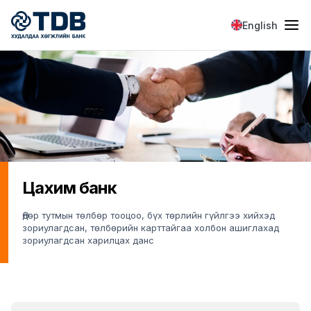
Skip to main content
English
Цахим банк
Өдөр тутмын төлбөр тооцоо, бүх төрлийн гүйлгээ хийхэд
зориулагдсан, төлбөрийн карттайгаа холбон ашиглахад
зориулагдсан харилцах данс