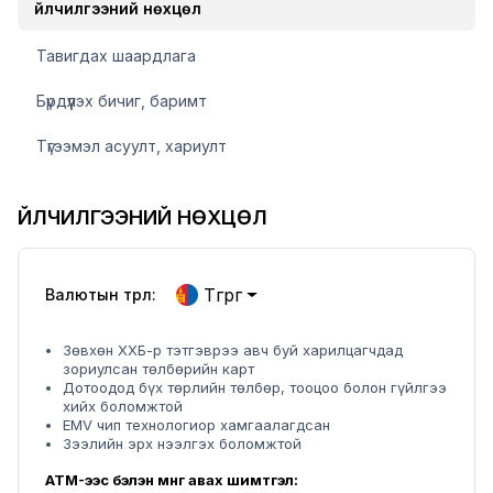
Үйлчилгээний нөхцөл
Тавигдах шаардлага
Бүрдүүлэх бичиг, баримт
Түгээмэл асуулт, хариулт
ҮЙЛЧИЛГЭЭНИЙ НӨХЦӨЛ
Төгрөг
Валютын төрөл:
Зөвхөн ХХБ-р тэтгэврээ авч буй харилцагчдад
зориулсан төлбөрийн карт
Дотоодод бүх төрлийн төлбөр, тооцоо болон гүйлгээ
хийх боломжтой
EMV чип технологиор хамгаалагдсан
Зээлийн эрх нээлгэх боломжтой
ATM-ээс бэлэн мөнгө авах шимтгэл: