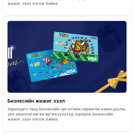
жижиг зээл олгож байна.
Бизнесийн жижиг зээл
Харилцагч танд бизнесийн эргэлтийн хөрөнгөө нэмэгдүүлж,
үйл ажиллагаагаа өргөжүүлэхэд зориулж Бизнесийн
жижиг зээл олгож байна.