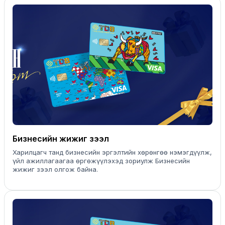
Бизнесийн жижиг зээл
Харилцагч танд бизнесийн эргэлтийн хөрөнгөө нэмэгдүүлж,
үйл ажиллагаагаа өргөжүүлэхэд зориулж Бизнесийн
жижиг зээл олгож байна.