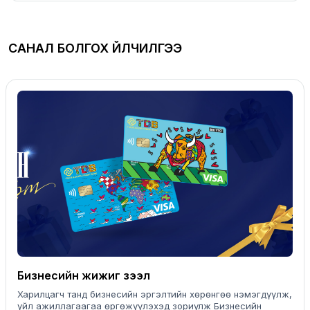
САНАЛ БОЛГОХ ҮЙЛЧИЛГЭЭ
Бизнесийн жижиг зээл
Харилцагч танд бизнесийн эргэлтийн хөрөнгөө нэмэгдүүлж,
үйл ажиллагаагаа өргөжүүлэхэд зориулж Бизнесийн