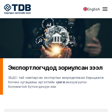
Skip to main content
English
Экспортлогчдод зориулсан зээл
ЗБДС-тай хамтарсан экспортын аккредитиваа барьцаалж
богино хугацааны эргэлтийн хөрөнгөө санхүүжүүлэх
боломжтой бүтээгдэхүүн юм.