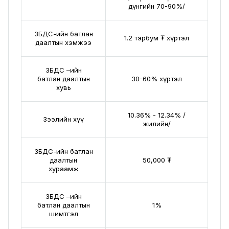
дүнгийн 70-90%/
ЗБДС-ийн батлан
1.2 тэрбум ₮ хүртэл
даалтын хэмжээ
ЗБДС –ийн
батлан даалтын
30-60% хүртэл
хувь
10.36% - 12.34% /
Зээлийн хүү
жилийн/
ЗБДС-ийн батлан
даалтын
50,000 ₮
хураамж
ЗБДС –ийн
батлан даалтын
1%
шимтгэл