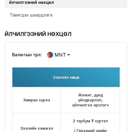
Үйлчилгээний нөхцөл
Тавигдах шаардлага
ҮЙЛЧИЛГЭЭНИЙ НӨХЦӨЛ
MNT
Валютын төрөл:
Зээлийн нөхцөл
Жижиг, дунд
Хамрах хүрээ
үйлдвэрлэл,
үйлчилгээ эрхлэгч
2 тэрбум ₮ хүртэл
Зээлийн хэмжээ
/ Гэрээний үнийн