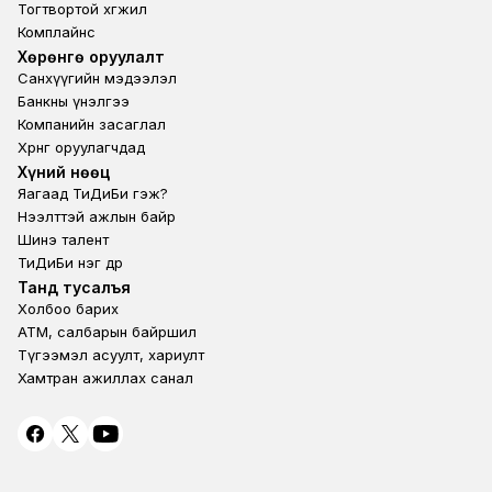
Тогтвортой хөгжил
Комплайнс
Footer third
Хөрөнгө оруулалт
Санхүүгийн мэдээлэл
Банкны үнэлгээ
Компанийн засаглал
Хөрөнгө оруулагчдад
Footer second
Хүний нөөц
Яагаад ТиДиБи гэж?
Нээлттэй ажлын байр
Шинэ талент
ТиДиБи нэг өдөр
Footer fourth
Танд тусалъя
Холбоо барих
ATM, салбарын байршил
Түгээмэл асуулт, хариулт
Хамтран ажиллах санал