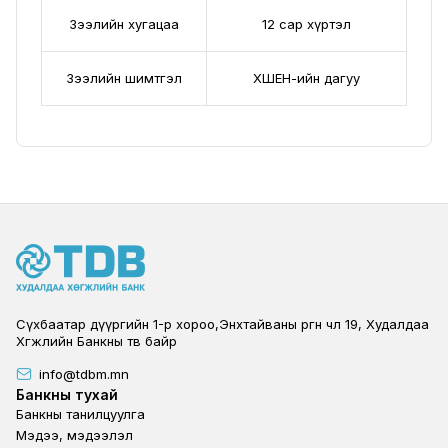
Зээлийн хугацаа
12 сар хүртэл
Зээлийн шимтгэл
ХШЕН-ийн дагуу
Сүхбаатар дүүргийн 1-р хороо,Энхтайваны өргөн чөлөө 19, Худалдаа
Хөгжлийн Банкны төв байр
info@tdbm.mn
Footer
Банкны тухай
Банкны танилцуулга
Мэдээ, мэдээлэл