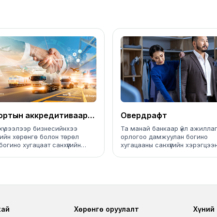
ортын аккредитиваар
Овердрафт
лгаажсан зээл
хүү зээлээр бизнесийнхээ
Та манай банкаар үйл ажилла
ийн хөрөнгө болон төрөл
орлогоо дамжуулан богино
богино хугацаат санхүүгийн
хугацааны санхүүгийн хэрэгцээ
ээг хангах боломжтой.
зээлээ барьцаагүйгээр шийдүүл
аваарай.
r
Footer third
Foo
хай
Хөрөнгө оруулалт
Хүний