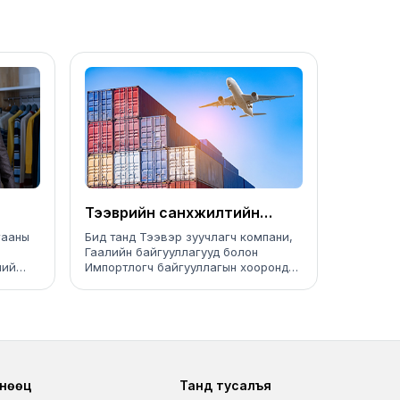
Тээврийн санхүүжилтийн
зээлийн эрх
гааны
Бид танд Тээвэр зуучлагч компани,
Гаалийн байгууллагууд болон
ний
Импортлогч байгууллагын хоорондын
эн
төлбөр, тооцоог санхүүжүүлэх
бүтээгдэхүүнийг санал болгож байна.
ter second
Footer fourth
 нөөц
Танд тусалъя