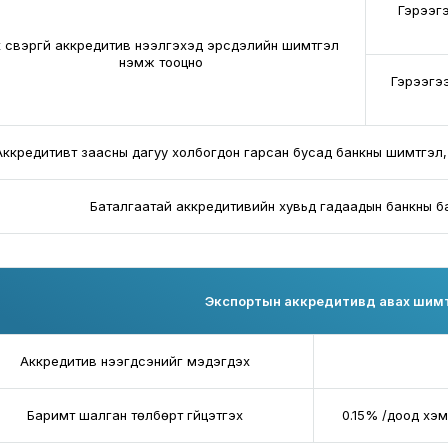
Гэрээг
 үүсвэргүй аккредитив нээлгэхэд эрсдэлийн шимтгэл
нэмж тооцно
Гэрээгээ
Аккредитивт заасны дагуу холбогдон гарсан бусад банкны шимтгэл,
Баталгаатай аккредитивийн хувьд гадаадын банкны бат
Экспортын аккредитивд авах шим
Аккредитив нээгдсэнийг мэдэгдэх
Баримт шалган төлбөрт гүйцэтгэх
0.15% /доод хэ