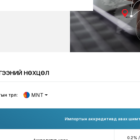
ЛГЭЭНИЙ НӨХЦӨЛ
MNT
н төрөл:
Импортын аккредитивд авах шимт
0.2% 