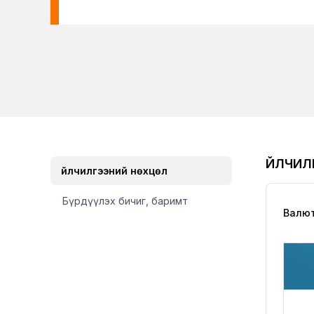
ҮЙЛЧИ
Үйлчилгээний нөхцөл
Бүрдүүлэх бичиг, баримт
Валюты