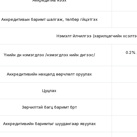
Аккредитив нээх
Аккредитивын баримт шалгаж, төлбөр гүйцэтгэх
Нэмэлт үйлчилгээ (харилцагчийн хүсэлтэ
0.2% 
Үнийн дүн нэмэгдүүлэх /нэмэгдүүлэх үнийн дүнгээс/
Аккредитивийн нөхцөлд өөрчлөлт оруулах
Цуцлах
Зөрчилтэй багц баримт бүрт
Аккредитивийн баримтыг шуудангаар явуулах