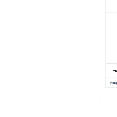
Ак
Акк