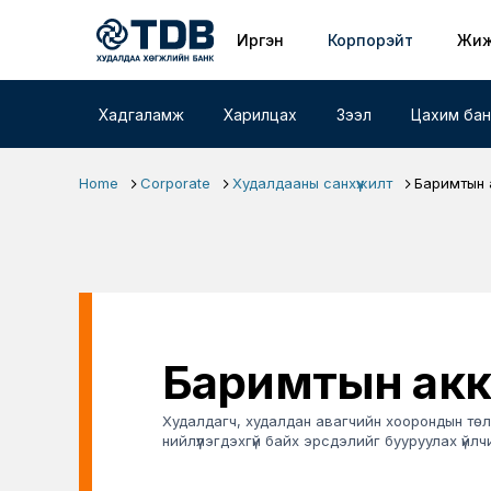
Primary nav
Skip to main content
Иргэн
Корпорэйт
Жиж
Хадгаламж
Харилцах
Зээл
Цахим бан
Home
Corporate
Худалдааны санхүүжилт
Баримтын 
Баримтын ак
Худалдагч, худалдан авагчийн хоорондын тө
нийлүүлэгдэхгүй байх эрсдэлийг бууруулах үйл