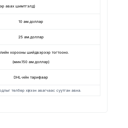
эр авах шимтгэлүүд)
10 ам.доллар
25 ам.доллар
лийн хорооны шийдвэрээр тогтооно.
(мин.150 ам.доллар)
DHL-ийн тарифаар
длыг төлбөр хүлээн авагчаас суутган авна.