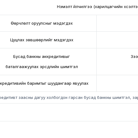
Нэмэлт үйлчилгээ (харилцагчийн хүсэлтэ
Өөрчлөлт оруулсныг мэдэгдэх
Цуцлах зөвшөөрлийг мэдэгдэх
Бусад банкны аккредитивыг
Зээ
баталгаажуулах эрсдлийн шимтгэл
кредитивийн баримтыг шуудангаар явуулах
редитивт заасны дагуу холбогдон гарсан бусад банкны шимтгэл, зар