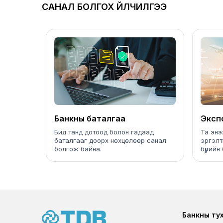
САНАЛ БОЛГОХ ҮЙЛЧИЛГЭЭ
Банкны баталгаа
Эксп
бата
Бид танд дотоод болон гадаад
Та энэ
баталгааг доорх нөхцөлөөр санал
эргэлт
болгож байна.
бүрийн 
хэрэгц
Foote
Банкны ту