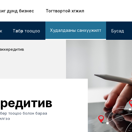
иг дунд бизнес
Тогтвортой хөгжил
Худалдааны санхүүжилт
к
Төлбөр тооцоо
Бусад
аккередитив
кредитив
лбөр тооцоо болон бараа
чилгээ