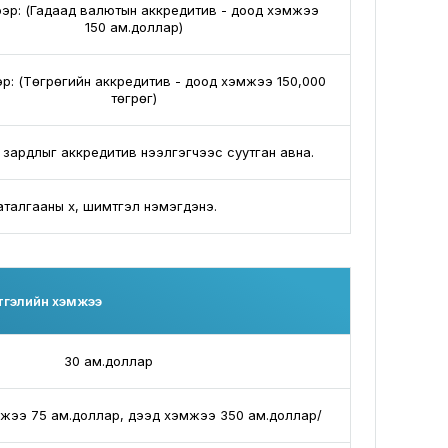
ээр: (Гадаад валютын аккредитив - доод хэмжээ
150 ам.доллар)
р: (Төгрөгийн аккредитив - доод хэмжээ 150,000
төгрөг)
 зардлыг аккредитив нээлгэгчээс суутган авна.
алгааны хүү, шимтгэл нэмэгдэнэ.
тгэлийн хэмжээ
30 ам.доллар
мжээ 75 ам.доллар, дээд хэмжээ 350 ам.доллар/