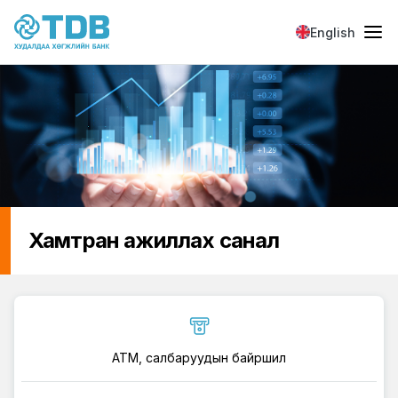
Skip to main content
English
Хамтран ажиллах санал
ATM, салбаруудын байршил