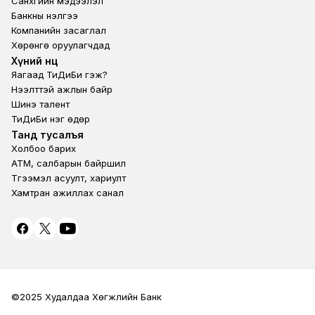
Санхүүгийн мэдээлэл
Банкны үнэлгээ
Компанийн засаглал
Хөрөнгө оруулагчдад
Footer second
Хүний нөөц
Яагаад ТиДиБи гэж?
Нээлттэй ажлын байр
Шинэ талент
ТиДиБи нэг өдөр
Footer fourth
Танд тусалъя
Холбоо барих
ATM, салбарын байршил
Түгээмэл асуулт, хариулт
Хамтран ажиллах санал
©2025 Худалдаа Хөгжлийн Банк