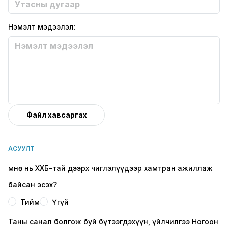
Additional info
Нэмэлт мэдээлэл:
Attachments
Файл хавсаргах
Maximum 5 files.
25 MB limit.
АСУУЛТ
Allowed types: jpg, jpeg, png, pdf, doc, docx.
Өмнө нь ХХБ-тай дээрх чиглэлүүдээр хамтран ажиллаж
байсан эсэх?
Тийм
Үгүй
Таны санал болгож буй бүтээгдэхүүн, үйлчилгээ Ногоон