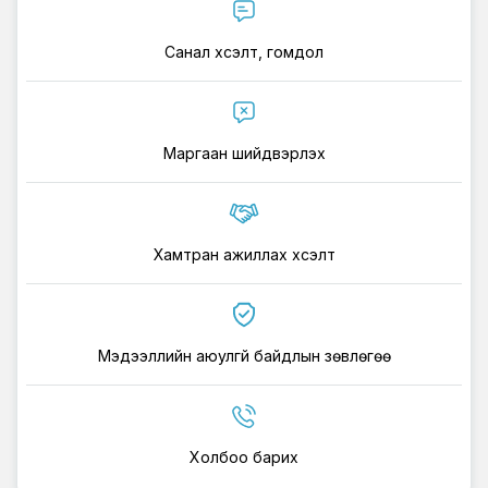
Санал хүсэлт, гомдол
Маргаан шийдвэрлэх
Хамтран ажиллах хүсэлт
Мэдээллийн аюулгүй байдлын зөвлөгөө
Холбоо барих