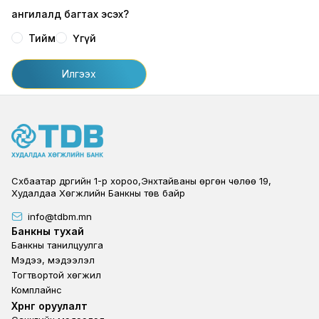
ангилалд багтах эсэх?
Тийм
Үгүй
Илгээх
Сүхбаатар дүүргийн 1-р хороо,Энхтайваны өргөн чөлөө 19,
Худалдаа Хөгжлийн Банкны төв байр
info@tdbm.mn
Footer
Банкны тухай
Банкны танилцуулга
Мэдээ, мэдээлэл
Тогтвортой хөгжил
Комплайнс
Footer third
Хөрөнгө оруулалт