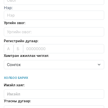
Firstname
Нэр:
Middle name
Ургийн овог:
Регистрийн дугаар:
ID first
ID second
ID third
Industries
Хамтран ажиллах чиглэл:
ХОЛБОО БАРИХ
email
Имэйл хаяг:
Phone
Утасны дугаар: