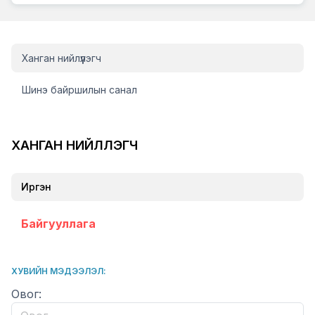
Tand tuslay
Ханган нийлүүлэгч
Шинэ байршилын санал
ХАНГАН НИЙЛҮҮЛЭГЧ
OPTIONS
Иргэн
Байгууллага
ХУВИЙН МЭДЭЭЛЭЛ:
Lastname
Овог: