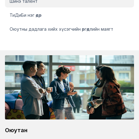
Шинэ талент
ТиДиБи нэг өдөр
Оюутны дадлага хийх хүсэгчийн өргөдлийн маягт
Оюутан