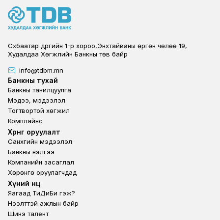
Сүхбаатар дүүргийн 1-р хороо,Энхтайваны өргөн чөлөө 19,
Худалдаа Хөгжлийн Банкны төв байр
info@tdbm.mn
Footer
Банкны тухай
Банкны танилцуулга
Мэдээ, мэдээлэл
Тогтвортой хөгжил
Комплайнс
Footer third
Хөрөнгө оруулалт
Санхүүгийн мэдээлэл
Банкны үнэлгээ
Компанийн засаглал
Хөрөнгө оруулагчдад
Footer second
Хүний нөөц
Яагаад ТиДиБи гэж?
Нээлттэй ажлын байр
Шинэ талент