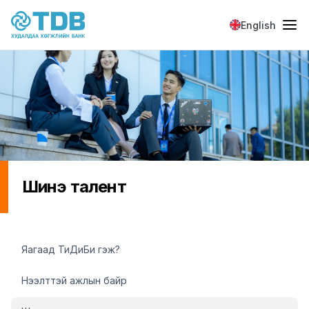
Skip to main content
English
Шинэ талент
Хүний нөөц
Яагаад ТиДиБи гэж?
Нээлттэй ажлын байр