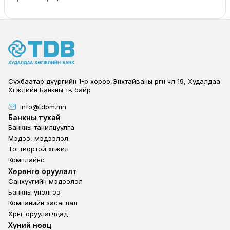
Сүхбаатар дүүргийн 1-р хороо,Энхтайваны өргөн чөлөө 19, Худалдаа
Хөгжлийн Банкны төв байр
info@tdbm.mn
Footer
Банкны тухай
Банкны танилцуулга
Мэдээ, мэдээлэл
Тогтвортой хөгжил
Комплайнс
Footer third
Хөрөнгө оруулалт
Санхүүгийн мэдээлэл
Банкны үнэлгээ
Компанийн засаглал
Хөрөнгө оруулагчдад
Footer second
Хүний нөөц