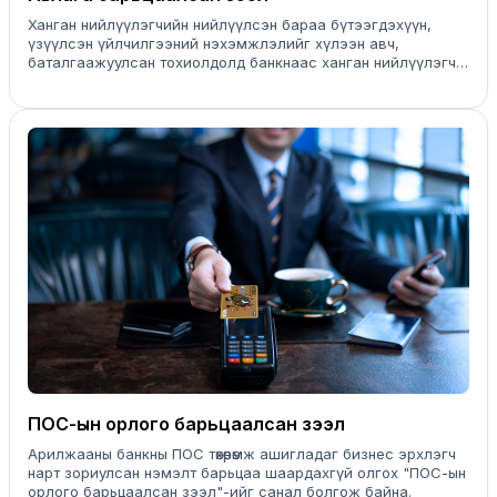
Ханган нийлүүлэгчийн нийлүүлсэн бараа бүтээгдэхүүн,
үзүүлсэн үйлчилгээний нэхэмжлэлийг хүлээн авч,
баталгаажуулсан тохиолдолд банкнаас ханган нийлүүлэгч
байгууллагад олгох авлага барьцаалсан зээлийн
бүтээгдэхүүн юм.
ПОС-ын орлого барьцаалсан зээл
Арилжааны банкны ПОС төхөөрөмж ашигладаг бизнес эрхлэгч
нарт зориулсан нэмэлт барьцаа шаардахгүй олгох "ПОС-ын
орлого барьцаалсан зээл"-ийг санал болгож байна.