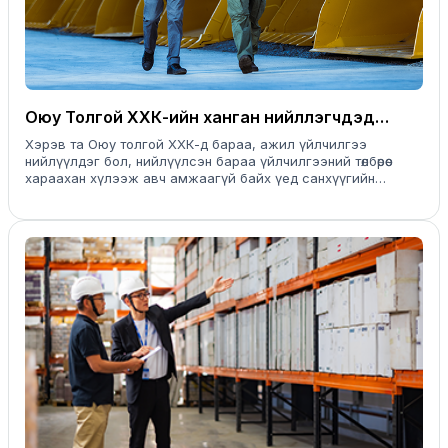
Оюу Толгой ХХК-ийн ханган нийлүүлэгчдэд
зориулсан зээл, зээлийн эрх
Хэрэв та Оюу толгой ХХК-д бараа, ажил үйлчилгээ
нийлүүлдэг бол, нийлүүлсэн бараа үйлчилгээний төлбөрөө
хараахан хүлээж авч амжаагүй байх үед санхүүгийн
хэрэгцээ шаардлага гарсан тохиолдолд танд Оюу толгой
ХХК-н ханган нийлүүлэгчдэд зориулсан авлага
барьцаалсан зээлийг санал болгож байна.