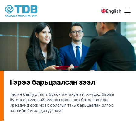
Skip to main content
English
Гэрээ барьцаалсан зээл
Төрийн байгууллага болон аж ахуй нэгжүүдэд бараа
бүтээгдэхүүн нийлүүлэх гэрээгээр баталгаажсан
ирээдүйд орж ирэх орлогыг тань барьцаалан олгох
зээлийн бүтээгдэхүүн юм.