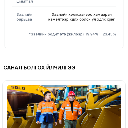
шимтгэл
Зээлийн
Зээлийн хэмжээнээс хамааран
барьцаа
нэмэлтээр хөдлөх болон үл хөдлөх хөрөнгө
*Зээлийн бодит өртөг (жилээр): 19.94% - 23.45%
САНАЛ БОЛГОХ ҮЙЛЧИЛГЭЭ