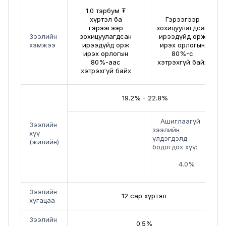
1.0 тэрбум ₮
хүртэл ба
Гэрээгээр
гэрээгээр
зохицуулагдсан
Зээлийн
зохицуулагдсан
ирээдүйд орж
хэмжээ
ирээдүйд орж
ирэх орлогын
ирэх орлогын
80%-с
80%-аас
хэтрэхгүй байх
хэтрэхгүй байх
19.2% - 22.8%
Ашиглаагүй
Зээлийн
зээлийн
хүү
үлдэгдэлд
(жилийн)
бодогдох хүү:
4.0%
Зээлийн
12 сар хүртэл
хугацаа
Зээлийн
0.5%