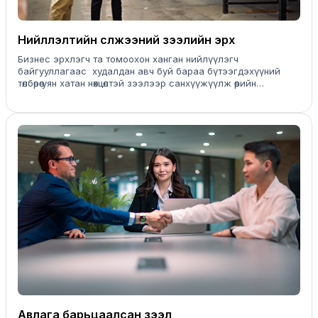
Нийлүүлэлтийн сүлжээний зээлийн эрх
Бизнес эрхлэгч та томоохон ханган нийлүүлэгч
байгууллагаас худалдан авч буй бараа бүтээгдэхүүний
төлбөрөө уян хатан нөхцөлтэй зээлээр санхүүжүүлж өөрийн
бизнесийг дэмжээрэй. Таны бизнесийн аль ч цагт бид хамт
байна.
Авлага барьцаалсан зээл