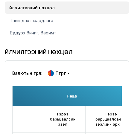
Үйлчилгээний нөхцөл
Тавигдах шаардлага
Бүрдүүлэх бичиг, баримт
ҮЙЛЧИЛГЭЭНИЙ НӨХЦӨЛ
Төгрөг
Валютын төрөл:
Нөхцөл
Гэрээ
Гэрээ
барьцаалсан
барьцаалсан
зээл
зээлийн эрх