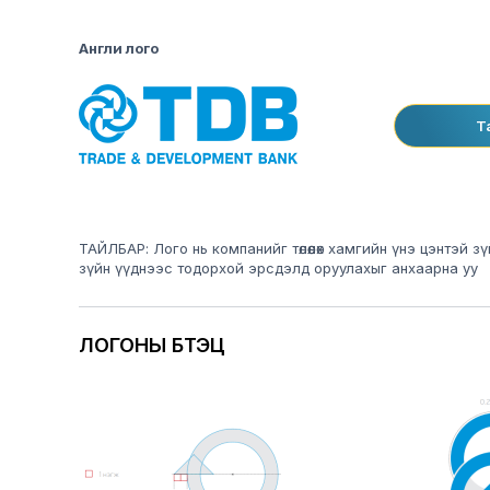
Англи лого
Т
ТАЙЛБАР: Лого нь компанийг төлөөлөх хамгийн үнэ цэнтэй
зүйн үүднээс тодорхой эрсдэлд оруулахыг анхаарна уу
ЛОГОНЫ БҮТЭЦ
Image