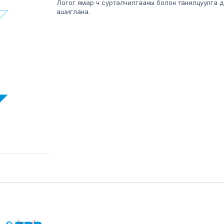
Логог ямар ч сурталчилгааны болон танилцуулга д
ашиглана.