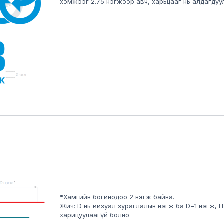
хэмжээг 2.75 нэгжээр авч, харьцааг нь алдагдуу
*Хамгийн богинодоо 2 нэгж байна.
Жич: D нь визуал зураглалын нэгж ба D=1 нэгж, H
харицуулаагүй болно