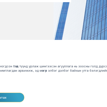
огдсон бөгөөд түүнд урлаж шингээсэн агууллага нь зоосны голд дүрсл
хуримтлагдан арвижиж, эд мөнгөөр элбэг дэлбэг байхын утга бэлэгдлий
атах