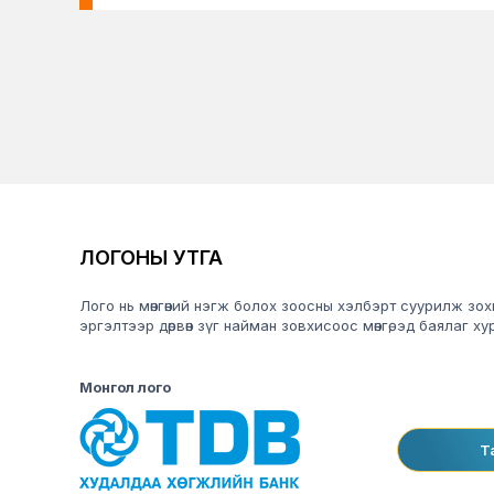
ЛОГОНЫ УТГА
Лого нь мөнгөний нэгж болох зоосны хэлбэрт суурилж зохи
эргэлтээр дөрвөн зүг найман зовхисоос мөнгө, эд баялаг 
Монгол лого
Т