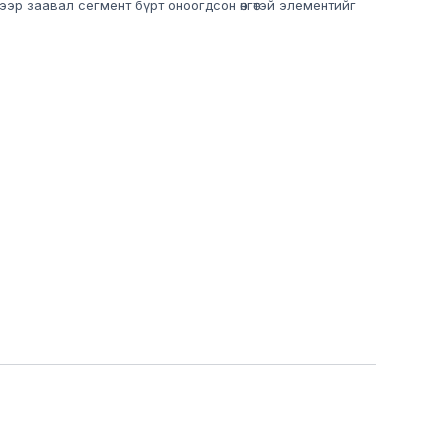
ээр заавал сегмент бүрт оноогдсон өнгөтэй элементийг