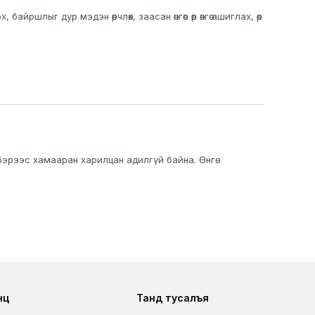
йршлыг дур мэдэн өөрчлөх, заасан өнгөөс өөр өнгө ашиглах, өөр
эрээс хамааран харилцан адилгүй байна. Өнгө
ter second
Footer fourth
өц
Танд тусалъя