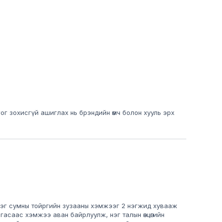
гог зохисгүй ашиглах нь брэндийн өмч болон хууль эрх
нэг сумны тойргийн зузааны хэмжээг 2 нэгжид хувааж
гасаас хэмжээ аван байрлуулж, нэг талын өнцөгийн