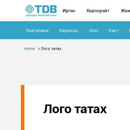
Primary nav
Skip to main content
Иргэн
Корпорэйт
Жиж
Хадгаламж
Харилцах
Зээл
Карт
Home
Лого татах
Лого татах