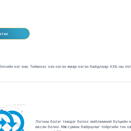
атах
 зүйлсийн нэг юм. Тиймээс хэн нэгэн ямар нэгэн байдлаар ХХБ-ны ло
Логоны бэлэг тэмдэг болох эмблемний бүтцийн 
авсан болно. Мөн сумны байршлыг тойргийн тэн ха