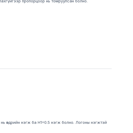
лахгүйгээр пропорцоор нь томруулсан болно.
 нь өндрийн нэгж ба H1=0.5 нэгж болно. Логоны нэгжтэй