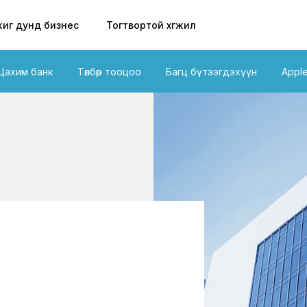
иг дунд бизнес
Тогтвортой хөгжил
Цахим банк
Төлбөр тооцоо
Багц бүтээгдэхүүн
Appl