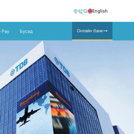
Image
Image
English
Онлайн банк
e Pay
Бусад