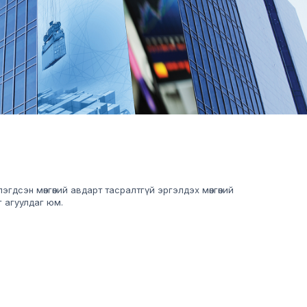
эгдсэн мөнгөний авдарт тасралтгүй эргэлдэх мөнгөний
г агуулдаг юм.