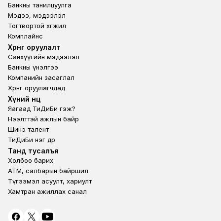
Банкны танилцуулга
Мэдээ, мэдээлэл
Тогтвортой хөгжил
Комплайнс
Footer third
Хөрөнгө оруулалт
Санхүүгийн мэдээлэл
Банкны үнэлгээ
Компанийн засаглал
Хөрөнгө оруулагчдад
Footer second
Хүний нөөц
Яагаад ТиДиБи гэж?
Нээлттэй ажлын байр
Шинэ талент
ТиДиБи нэг өдөр
Footer fourth
Танд тусалъя
Холбоо барих
ATM, салбарын байршил
Түгээмэл асуулт, хариулт
Хамтран ажиллах санал