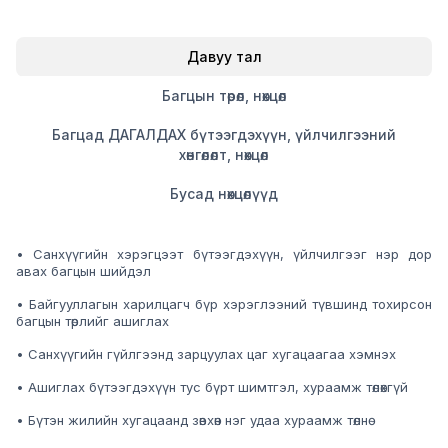
Давуу тал
Багцын төрөл, нөхцөл
Багцад ДАГАЛДАХ бүтээгдэхүүн, үйлчилгээний
хөнгөлөлт, нөхцөл
Бусад нөхцөлүүд
• Санхүүгийн хэрэгцээт бүтээгдэхүүн, үйлчилгээг нэр дор
авах багцын шийдэл
• Байгууллагын харилцагч бүр хэрэглээний түвшинд тохирсон
багцын төрлийг ашиглах
• Санхүүгийн гүйлгээнд зарцуулах цаг хугацаагаа хэмнэх
• Ашиглах бүтээгдэхүүн тус бүрт шимтгэл, хураамж төлөхгүй
• Бүтэн жилийн хугацаанд зөвхөн нэг удаа хураамж төлнө