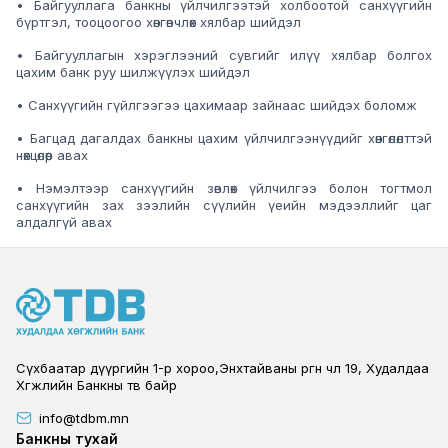
• Байгууллага банкны үйлчилгээтэй холбоотой санхүүгийн
бүртгэл, тооцоогоо хөнгөвчлөх хялбар шийдэл
• Байгууллагын хэрэглээний сувгийг илүү хялбар болгох
цахим банк руу шилжүүлэх шийдэл
• Санхүүгийн гүйлгээгээ цахимаар зайнаас шийдэх боломж
• Багцад дагалдах банкны цахим үйлчилгээнүүдийг хөнгөлөлттэй
нөхцөлөөр авах
• Нэмэлтээр санхүүгийн зөвлөх үйлчилгээ болон тогтмол
санхүүгийн зах зээлийн сүүлийн үеийн мэдээллийг цаг
алдалгүй авах
Сүхбаатар дүүргийн 1-р хороо,Энхтайваны өргөн чөлөө 19, Худалдаа
Хөгжлийн Банкны төв байр
info@tdbm.mn
Footer
Банкны тухай