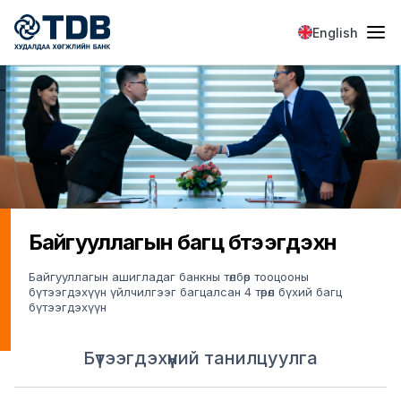
Skip to main content
English
Байгууллагын багц бүтээгдэхүүн
Байгууллагын ашигладаг банкны төлбөр тооцооны
бүтээгдэхүүн үйлчилгээг багцалсан 4 төрөл бүхий багц
бүтээгдэхүүн
Бүтээгдэхүүний танилцуулга