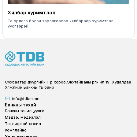
Хялбар хуримтлал
Та орлого болон зарлагаасаа хялбараар хуримтлал
үүсгээрэй.
Сүхбаатар дүүргийн 1-р хороо,Энхтайваны өргөн чөлөө 19, Худалдаа
Хөгжлийн Банкны төв байр
info@tdbm.mn
Footer
Банкны тухай
Банкны танилцуулга
Мэдээ, мэдээлэл
Тогтвортой хөгжил
Комплайнс
Footer third
Хөрөнгө оруулалт