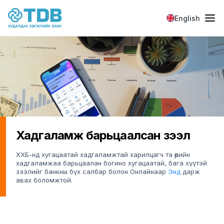
Skip to main content
English
Хадгаламж барьцаалсан зээл
ХХБ-нд хугацаатай хадгаламжтай харилцагч та өөрийн
хадгаламжаа барьцаалан богино хугацаатай, бага хүүтэй
зээлийг банкны бүх салбар болон Онлайнаар
Энд
дарж
авах боломжтой.