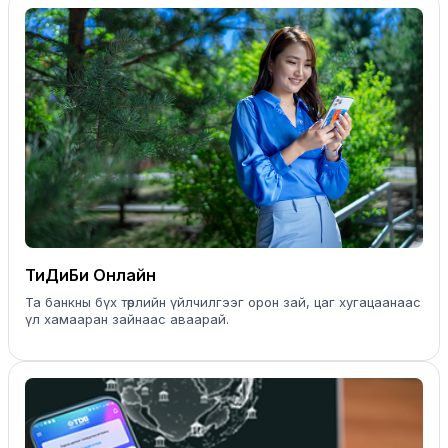
ТиДиБи Онлайн
Та банкны бүх төрлийн үйлчилгээг орон зай, цаг хугацаанаас
үл хамааран зайнаас аваарай.