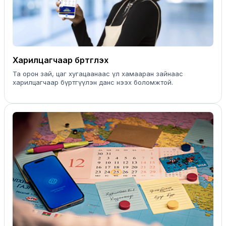
Харилцагчаар бүртгүүлэх
Та орон зай, цаг хугацаанаас үл хамааран зайнаас
харилцагчаар бүртгүүлэн данс нээх боломжтой.