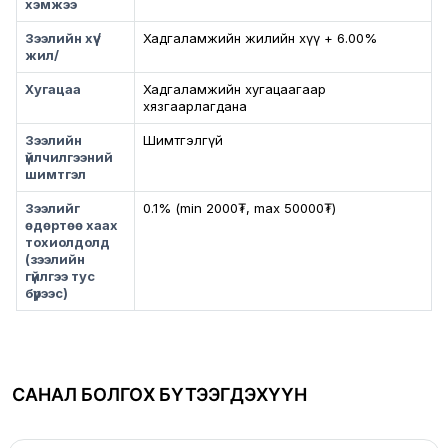
хэмжээ
Зээлийн хүү /
Хадгаламжийн жилийн хүү + 6.00%
жил/
Хугацаа
Хадгаламжийн хугацаагаар
хязгаарлагдана
Зээлийн
Шимтгэлгүй
үйлчилгээний
шимтгэл
Зээлийг
0.1% (min 2000₮, max 50000₮)
өдөртөө хаах
тохиолдолд
(зээлийн
гүйлгээ тус
бүрээс)
САНАЛ БОЛГОХ БҮТЭЭГДЭХҮҮН