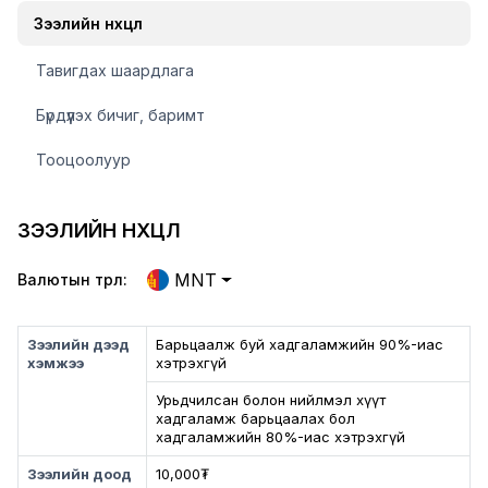
Зээлийн нөхцөл
Тавигдах шаардлага
Бүрдүүлэх бичиг, баримт
Тооцоолуур
ЗЭЭЛИЙН НӨХЦӨЛ
MNT
Валютын төрөл:
Зээлийн дээд
Барьцаалж буй хадгаламжийн 90%-иас
хэмжээ
хэтрэхгүй
Урьдчилсан болон нийлмэл хүүт
хадгаламж барьцаалах бол
хадгаламжийн 80%-иас хэтрэхгүй
Зээлийн доод
10,000₮