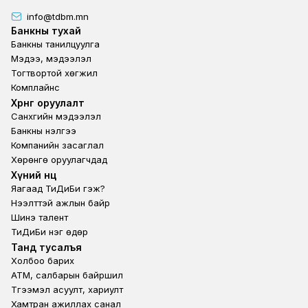
info@tdbm.mn
Footer
Банкны тухай
Банкны танилцуулга
Мэдээ, мэдээлэл
Тогтвортой хөгжил
Комплайнс
Footer third
Хөрөнгө оруулалт
Санхүүгийн мэдээлэл
Банкны үнэлгээ
Компанийн засаглал
Хөрөнгө оруулагчдад
Footer second
Хүний нөөц
Яагаад ТиДиБи гэж?
Нээлттэй ажлын байр
Шинэ талент
ТиДиБи нэг өдөр
Footer fourth
Танд тусалъя
Холбоо барих
ATM, салбарын байршил
Түгээмэл асуулт, хариулт
Хамтран ажиллах санал