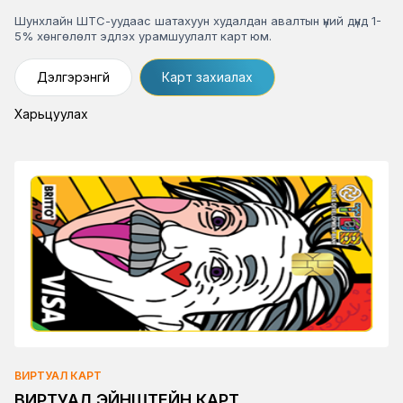
Шунхлайн ШТС-уудаас шатахуун худалдан авалтын үний дүнд 1-
5% хөнгөлөлт эдлэх урамшуулалт карт юм.
Дэлгэрэнгүй
Карт захиалах
Харьцуулах
ВИРТУАЛ КАРТ
ВИРТУАЛ ЭЙНШТЕЙН КАРТ