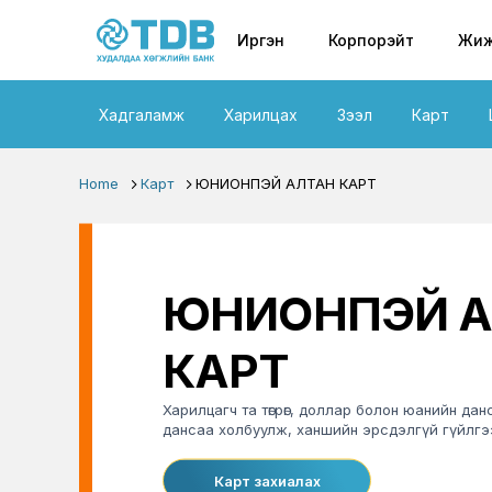
Primary nav
Skip to main content
Иргэн
Корпорэйт
Жиж
Хадгаламж
Харилцах
Зээл
Карт
Home
Карт
ЮНИОНПЭЙ АЛТАН КАРТ
ЮНИОНПЭЙ А
КАРТ
Харилцагч та төгрөг, доллар болон юанийн да
дансаа холбуулж, ханшийн эрсдэлгүй гүйлгэ
Карт захиалах