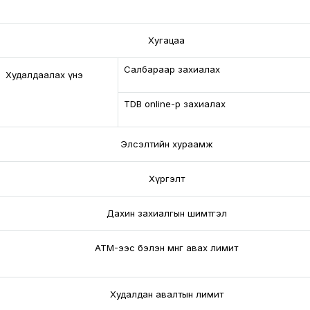
Хүү шимтгэл
Хугацаа
Салбараар захиалах
Худалдаалах үнэ
TDB online-р захиалах
Элсэлтийн хураамж
Хүргэлт
Дахин захиалгын шимтгэл
ATM-ээс бэлэн мөнгө авах лимит
Худалдан авалтын лимит