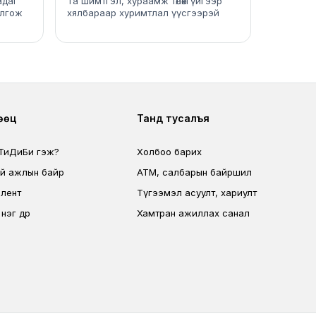
адаг
Та шимтгэл, хураамж төлөхгүйгээр
олгож
хялбараар хуримтлал үүсгээрэй
ter second
Footer fourth
нөөц
Танд тусалъя
 ТиДиБи гэж?
Холбоо барих
эй ажлын байр
ATM, салбарын байршил
лент
Түгээмэл асуулт, хариулт
эг өдөр
Хамтран ажиллах санал