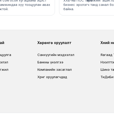
ийн сонгосон хугацааны эцэст
ХХБ-ны ПОС төхөөрөмжийг ашигл
амжиндаа хүү тооцуулан авах
бизнес эрхлэгч танд санал б
жтой.
байна.
r
Footer third
Foo
ай
Хөрөнгө оруулалт
Хүний 
лцуулга
Санхүүгийн мэдээлэл
Яагаад
ээлэл
Банкны үнэлгээ
Нээлтт
өгжил
Компанийн засаглал
Шинэ та
Хөрөнгө оруулагчдад
ТиДиБи н