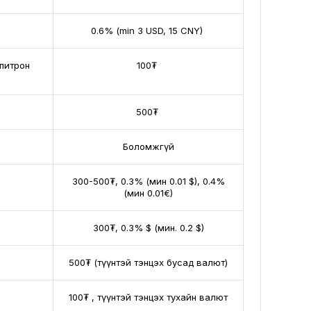
0.6% (min 3 USD, 15 CNY)
апитрон
100₮
500₮
Боломжгүй
300-500₮, 0.3% (мин 0.01 $), 0.4%
(мин 0.01€)
300₮, 0.3% $ (мин. 0.2 $)
500₮ (түүнтэй тэнцэх бусад валют)
100₮ , түүнтэй тэнцэх тухайн валют