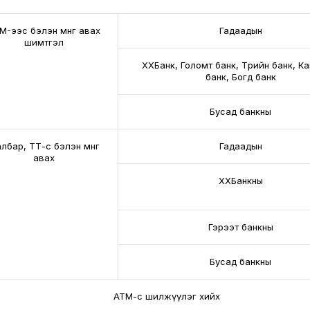
M-ээс бэлэн мөнгө авах
Гадаадын
шимтгэл
ХХБанк, Голомт банк, Төрийн банк, К
банк, Богд банк
Бусад банкны
лбар, ТТ-өөс бэлэн мөнгө
Гадаадын
авах
ХХБанкны
Гэрээт банкны
Бусад банкны
АТМ-с шилжүүлэг хийх