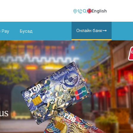
Image
Image
English
Онлайн банк
e Pay
Бусад