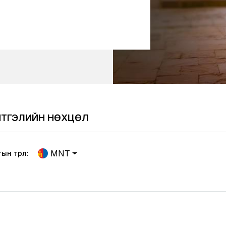
ИМТГЭЛИЙН НӨХЦӨЛ
MNT
н төрөл: