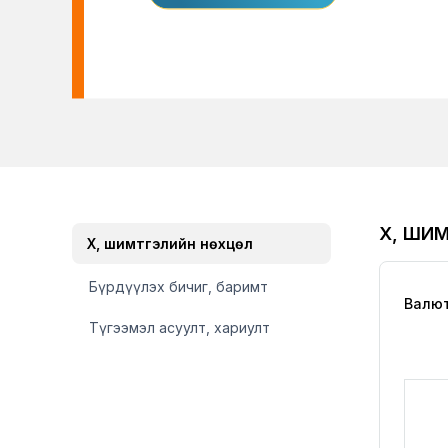
ХҮҮ, Ш
Хүү, шимтгэлийн нөхцөл
Бүрдүүлэх бичиг, баримт
Валюты
Түгээмэл асуулт, хариулт