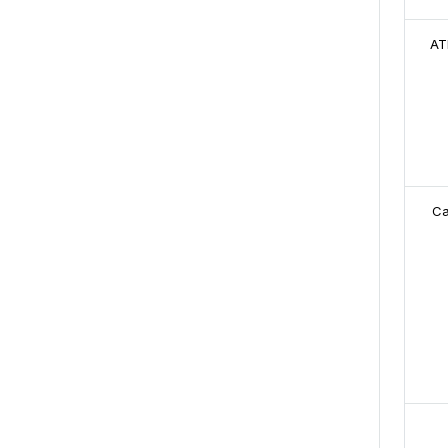
AT
Са