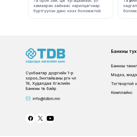
Та орон зай, цаг хугацаанаас үл
Та өөр
хамааран зайнаас харилцагчаар
хадгал
бүртгүүлэн данс нээх боломжтой.
болом
Foote
Банкны тух
Банкны тани
Сүхбаатар дүүргийн 1-р
Мэдээ, мэд
хороо,Энхтайваны өргөн чөлөө
19, Худалдаа Хөгжлийн
Тогтвортой х
Банкны төв байр
Комплайнс
info@tdbm.mn