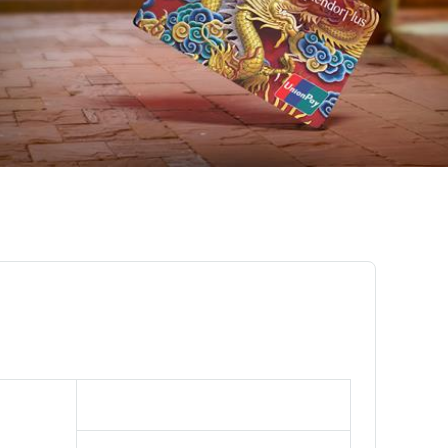
Олон улсын Юнионпэй алтан карт