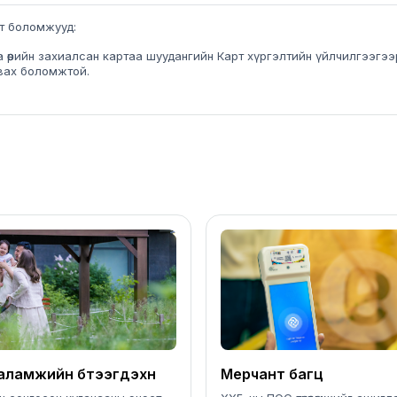
т боломжууд:
а өөрийн захиалсан картаа шуудангийн Карт хүргэлтийн үйлчилгээгэ
вах боломжтой.
ламжийн бүтээгдэхүүн
Мерчант багц