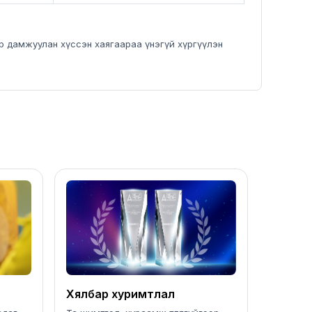
эр дамжуулан хүссэн хаягаараа үнэгүй хүргүүлэн
Хялбар хуримтлал