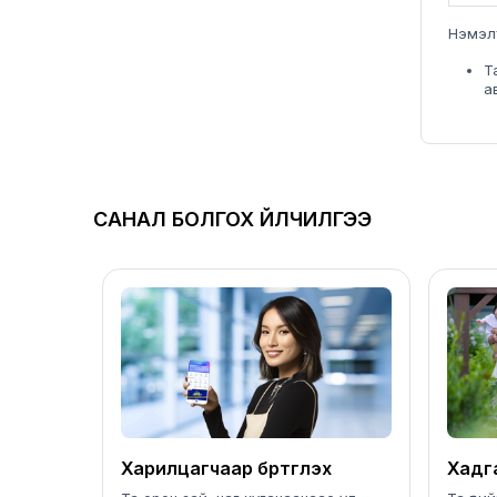
Нэмэл
Т
а
САНАЛ БОЛГОХ ҮЙЛЧИЛГЭЭ
Харилцагчаар бүртгүүлэх
Хадга