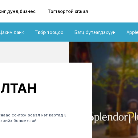
иг дунд бизнес
Тогтвортой хөгжил
Цахим банк
Төлбөр тооцоо
Багц бүтээгдэхүүн
Appl
ЛТАН
нснаас сонгож эсвэл нэг картад 3
э хийх боломжтой.