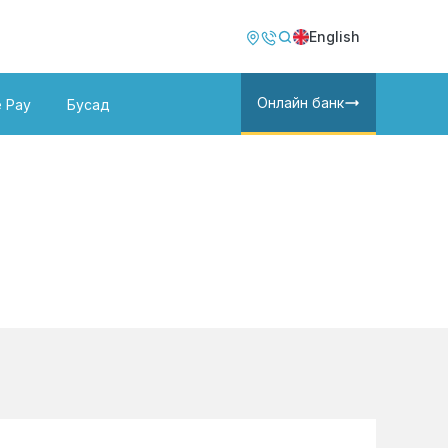
Image
Image
English
Онлайн банк
e Pay
Бусад