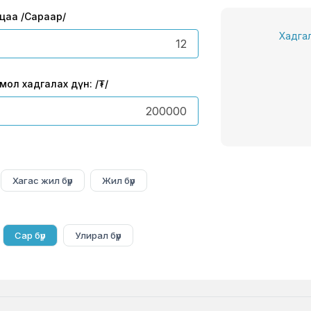
цаа /Сараар/
Хадгал
мол хадгалах дүн: /₮/
Хагас жил бүр
Жил бүр
Сар бүр
Улирал бүр