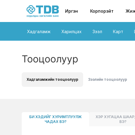
Primary nav
Skip to main content
Иргэн
Корпорэйт
Жиж
Хадгаламж
Харилцах
Зээл
Карт
Тооцоолуур
Хадгаламжийн тооцоолуур
Зээлийн тооцоолуур
БИ ХЭДИЙГ ХУРИМТЛУУЛЖ
ХЭР ХУГАЦАА ШАА
ЧАДАХ ВЭ?
ВЭ?