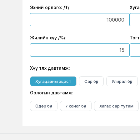
Эхний орлого: /₮/
Хуга
Жилийн хүү /%/:
Тогт
Хүү төлөх давтамж:
Хугацааны эцэст
Сар бүр
Улирал бүр
Орлогын давтамж:
Өдөр бүр
7 хоног бүр
Хагас сар тутам