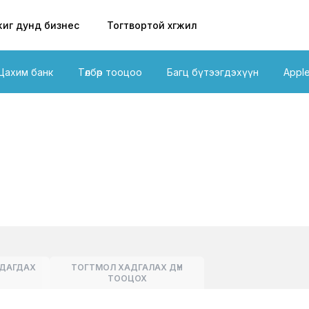
иг дунд бизнес
Тогтвортой хөгжил
Цахим банк
Төлбөр тооцоо
Багц бүтээгдэхүүн
Appl
РДАГДАХ
ТОГТМОЛ ХАДГАЛАХ ДҮН
ТООЦОХ