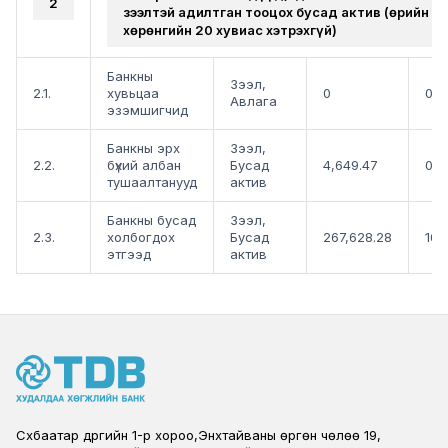
2
зээлтэй адилтган тооцох бусад актив (Өөрийн
хөрөнгийн 20 хувиас хэтрэхгүй)
Банкны
Зээл,
2.1.
хувьцаа
0
0.
Авлага
эзэмшигчид
Банкны эрх
Зээл,
2.2.
бүхий албан
Бусад
4,649.47
0.
тушаалтанууд
актив
Банкны бусад
Зээл,
2.3.
холбогдох
Бусад
267,628.28
16.
этгээд
актив
Сүхбаатар дүүргийн 1-р хороо,Энхтайваны өргөн чөлөө 19,