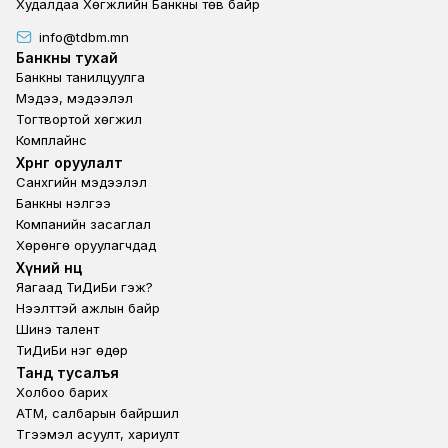
Худалдаа Хөгжлийн Банкны төв байр
info@tdbm.mn
Footer
Банкны тухай
Банкны танилцуулга
Мэдээ, мэдээлэл
Тогтвортой хөгжил
Комплайнс
Footer third
Хөрөнгө оруулалт
Санхүүгийн мэдээлэл
Банкны үнэлгээ
Компанийн засаглал
Хөрөнгө оруулагчдад
Footer second
Хүний нөөц
Яагаад ТиДиБи гэж?
Нээлттэй ажлын байр
Шинэ талент
ТиДиБи нэг өдөр
Footer fourth
Танд тусалъя
Холбоо барих
ATM, салбарын байршил
Түгээмэл асуулт, хариулт