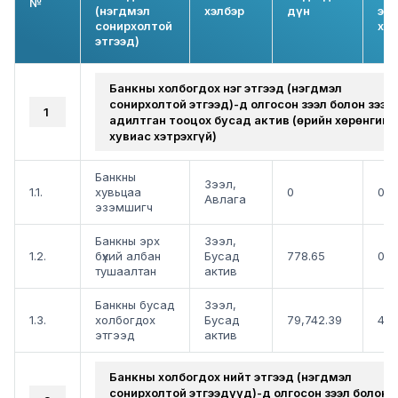
№
(нэгдмэл
хэлбэр
дүн
эзл
сонирхолтой
ху
этгээд)
Банкны холбогдох нэг этгээд (нэгдмэл
сонирхолтой этгээд)-д олгосон зээл болон зээл
1
адилтган тооцох бусад актив (Өөрийн хөрөнгийн
хувиас хэтрэхгүй)
Банкны
Зээл,
1.1.
хувьцаа
0
0.
Авлага
эзэмшигч
Банкны эрх
Зээл,
1.2.
бүхий албан
Бусад
778.65
0.
тушаалтан
актив
Банкны бусад
Зээл,
1.3.
холбогдох
Бусад
79,742.39
4.8
этгээд
актив
Банкны холбогдох нийт этгээд (нэгдмэл
сонирхолтой этгээдүүд)-д олгосон зээл болон