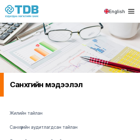
Skip to main content
English
Санхүүгийн мэдээлэл
Санхүүгийн мэдээлэл
Жилийн тайлан
Санхүүгийн аудитлагдсан тайлан