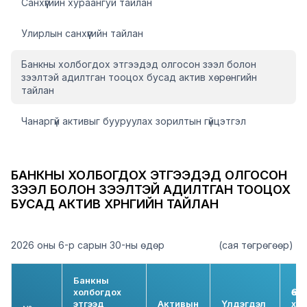
Санхүүгийн хураангуй тайлан
Улирлын санхүүгийн тайлан
Банкны холбогдох этгээдэд олгосон зээл болон
зээлтэй адилтган тооцох бусад актив хөрөнгийн
тайлан
Чанаргүй активыг бууруулах зорилтын гүйцэтгэл
БАНКНЫ ХОЛБОГДОХ ЭТГЭЭДЭД ОЛГОСОН
ЗЭЭЛ БОЛОН ЗЭЭЛТЭЙ АДИЛТГАН ТООЦОХ
БУСАД АКТИВ ХӨРӨНГИЙН ТАЙЛАН
2026 оны 6-р сарын 30-ны өдөр
(сая төгрөгөөр)
Банкны
холбогдох
Өөр
этгээд
Активын
Үлдэгдэл
хө