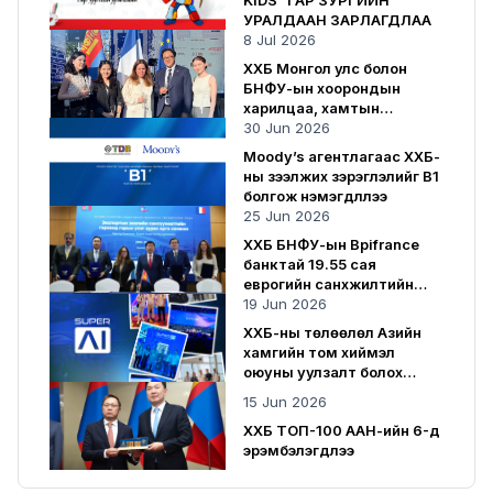
KIDS" ГАР ЗУРГИЙН
УРАЛДААН ЗАРЛАГДЛАА
8 Jul 2026
ХХБ Монгол улс болон
БНФУ-ын хоорондын
харилцаа, хамтын
ажиллагаанд хувь нэмрээ
30 Jun 2026
оруулсаар байна
Moody’s агентлагаас ХХБ-
ны зээлжих зэрэглэлийг B1
болгож нэмэгдүүллээ
25 Jun 2026
ХХБ БНФУ-ын Bpifrance
банктай 19.55 сая
еврогийн санхүүжилтийн
гэрээ байгууллаа
19 Jun 2026
ХХБ-ны төлөөлөл Азийн
хамгийн том хиймэл
оюуны уулзалт болох
SuperAI 2026-д оролцлоо
15 Jun 2026
ХХБ ТОП-100 ААН-ийн 6-д
эрэмбэлэгдлээ