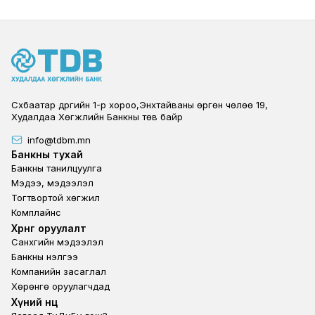
Сүхбаатар дүүргийн 1-р хороо,Энхтайваны өргөн чөлөө 19,
Худалдаа Хөгжлийн Банкны төв байр
info@tdbm.mn
Footer
Банкны тухай
Банкны танилцуулга
Мэдээ, мэдээлэл
Тогтвортой хөгжил
Комплайнс
Footer third
Хөрөнгө оруулалт
Санхүүгийн мэдээлэл
Банкны үнэлгээ
Компанийн засаглал
Хөрөнгө оруулагчдад
Footer second
Хүний нөөц