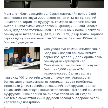
Монголын банк санхүүгийн салбарын системийн нөлөө бүхий
арилжааны банкнууд 2022 оноос эхлэн АТМ-ны гүйлгээний
шимтгэлээ харилцан бууруулж, хамтран ажиллаж байгаа
билээ. Энэхүү хамтын ажиллагааны хүрээнд 2023 онд Голомт
банк, Худалдаа хөгжлийн банк, Төрийн банк болон Капитрон
банкнуудын төхөөрөмжүүд (ATM, CDM, CRM) дээр бэлэн зарлага
гаргах үед гүйлгээний шимтгэл 500төгрөг байсныг 100төгрөг
болгон бууруулсан.
Энэ удаад тус хамтын ажиллагаанд
Богд банк нэгдэн санамж бичигт
гарын үсэг зурлаа. Дээрх арилжааны
банкнуудын харилцагч нар
Улаанбаатар хот болон орон нутагт
байрлах 1,000 гаруй ATM
төхөөрөмжөөс бэлэн зарлага
гаргахад 100төгрөгийн шимтгэл төлөх юм. Арилжааны
банкнуудын энэхүү хамтрал нь харилцагчдадаа илүү ойртох,
бүтээгдэхүүн үйлчилгээнийхээ нөхцөлийг сайжруулах, сэтгэл
ханамжийг нэмэгдүүлэх зорилготой билээ. Гүйлгээний шимтгэл
бууруулах шинэчлэлийн ажлыг тус таван банкны үндсэн
системд амжилттай хийж дууссан бөгөөд өнөөдрөөс эхлэн
хэрэглээнд нэвтрүүллээ.