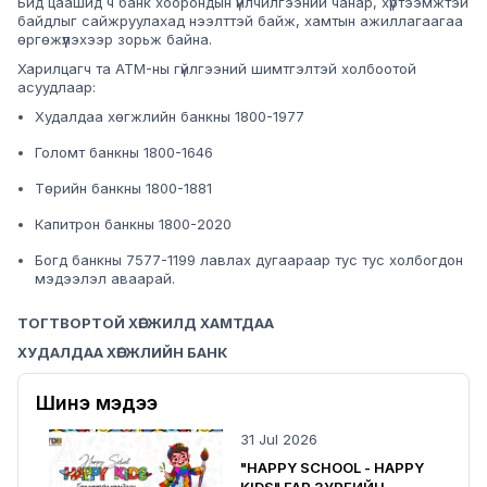
Бид цаашид ч банк хоорондын үйлчилгээний чанар, хүртээмжтэй
байдлыг сайжруулахад нээлттэй байж, хамтын ажиллагаагаа
өргөжүүлэхээр зорьж байна.
Харилцагч та ATM-ны гүйлгээний шимтгэлтэй холбоотой
асуудлаар:
Худалдаа хөгжлийн банкны 1800-1977
Голомт банкны 1800-1646
Төрийн банкны 1800-1881
Капитрон банкны 1800-2020
Богд банкны 7577-1199 лавлах дугаараар тус тус холбогдон
мэдээлэл аваарай.
ТОГТВОРТОЙ ХӨГЖИЛД ХАМТДАА
ХУДАЛДАА ХӨГЖЛИЙН БАНК
Шинэ мэдээ
31 Jul 2026
"HAPPY SCHOOL - HAPPY