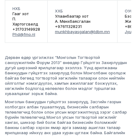
НХБ
ХХБ
ОУСК
Гааг хот
Улаанбаатар хот
Бээж
П.
А. Мөнхбаясгалан
Жинг
Хартогсвелд
+97611328231
+861
+31703149928
munkhbayasgalan@tdbm.mn
Jyu1@
Phd@fmo.nl
Дөрвөн өдөр үргэлжлэх “Монголын Тогтвортой
санхүүжилтийн Форум 2013” өнөөдөр Гүйцэтгэх Захирлуудын
дугуй ширээний ярилцлагаар эхэллээ. Үүнд арилжааны
банкнуудын гүйцэтгэх захирлууд болон Монголбанк оролцож
байгаа бөгөөд тогтвортой хөгжлийн талаархи олон нийтийн
ойлголтыг нэмэгдүүлэх, хамтын ажиллагааг бэхжүүлэх,
хөгжлийн бодлогод нөлөөлөх болон мэдлэг туршлагаа
хуваалцахыг зорьж байна.
Монголын банкуудын гүйцэтгэх захирлууд, Засгийн газрын
холбогдох албан тушаалтнууд, бизнесийн салбарын
төлөөлөгчид болон олон улсын мэргэжилтнүүд зэрэг салбар
бүрийн төлөөлөгчид Монгол улсын тогтвортой хөгжлийг
хангах, шинээр бий болж байгаа бизнесийн боломжийг
банкны салбар хэрхэн ямар арга замаар ашиглах талаар
ярилцахаар ийнхүү анх удаа хуран цуглаж байна. Байгалийн