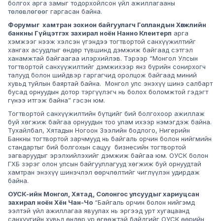
болгох арга замыг тодорхойлсон үйл ажиллагааны
төлөвлөгөөг гаргасан байна.
Форумыг хамтран зохион байгуулагч Голландын Хөгжлийн
банкны Гүйцэтгэх захирал ноён Нанно Клеитерп
арга
хэмжээг нээж хэлсэн үгэндээ тогтвортой санхүүжилтийг
хангах асуудлыг өндөр түвшинд дэмжиж байгаад сэтгэл
ханамжтай байгаагаа илэрхийлэв. Тэрээр “Монгол Улсын
тогтвортой санхүүжилтийг дэмжихээр янз бүрийн сонирхогч
талууд болон шийдвэр гаргагчид оролцож байгаад миний
хувьд туйлын баяртай байна. Монгол улс энэхүү шинэ салбарт
бусад орнуудын дотор тэргүүлэгч нь болох боломжтой гэдэгт
гүнээ итгэж байна” гэсэн юм.
Тогтвортой санхүүжилтийн бүтцийг бий болгохоор ажиллаж
буй хөгжиж байгаа орнуудын тоо улам ихээр нэмэгдэж байна.
Тухайлбал, Хятадын Ногоон Зээлийн бодлого, Нигерийн
Банкны тогтвортой зарчмууд нь байгаль орчин болон нийгмийн
стандартыг бий болгохын сацуу бизнесийн тогтвортой
загваруудыг эрэлхийлэхийг дэмжиж байгаа юм. ОУСК болон
ГХБ зэрэг олон улсын байгууллагууд хөгжиж буй орнуудтай
хамтран энэхүү шинэчлэл өөрчлөлтийг чиглүүлэн удирдаж
байна.
ОУСК-ийн Монгол, Хятад, Солонгос улсуудыг хариуцсан
захирал ноён Хён Чан-Чо
“Байгаль орчин болон нийгэмд
ээлтэй үйл ажиллагаа явуулах нь эргээд урт хугацаанд
санхүүгийн хувьд өндөр үр өгөөжтэй байдгийг ОУСК өөрийн