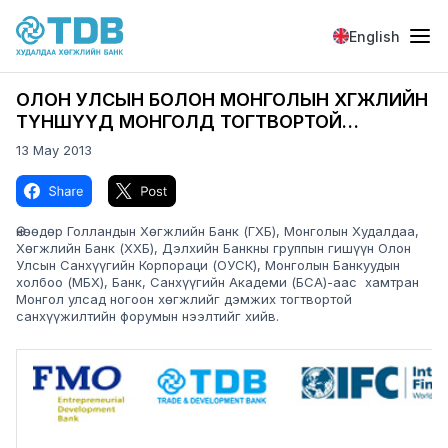
Skip to main content
English
ОЛОН УЛСЫН БОЛОН МОНГОЛЫН ХӨГЖЛИЙН
ТҮНШҮҮД МОНГОЛД ТОГТВОРТОЙ
САНХҮҮЖИЛТИЙГ ДЭМЖИХ ФОРУМЫГ
13 May 2013
ЭХЛҮҮЛЭВ
Image
Image
Өнөөдөр Голландын Хөгжлийн Банк (ГХБ), Монголын Худалдаа,
Хөгжлийн Банк (ХХБ), Дэлхийн Банкны группын гишүүн Олон
Улсын Санхүүгийн Корпораци (ОУСК), Монголын Банкуудын
холбоо (МБХ), Банк, Санхүүгийн Академи (БСА)-аас хамтран
Монгол улсад ногоон хөгжлийг дэмжих тогтвортой
санхүүжилтийн форумын нээлтийг хийв.