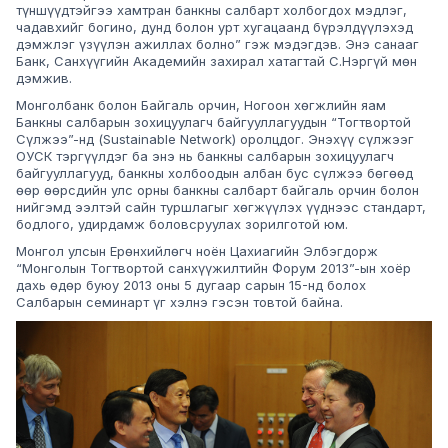
түншүүдтэйгээ хамтран банкны салбарт холбогдох мэдлэг,
чадавхийг богино, дунд болон урт хугацаанд бүрэлдүүлэхэд
дэмжлэг үзүүлэн ажиллах болно” гэж мэдэгдэв. Энэ санааг
Банк, Санхүүгийн Академийн захирал хатагтай С.Нэргүй мөн
дэмжив.
Монголбанк болон Байгаль орчин, Ногоон хөгжлийн яам
Банкны салбарын зохицуулагч байгууллагуудын “Тогтвортой
Сүлжээ”-нд (Sustainable Network) оролцдог. Энэхүү сүлжээг
ОУСК тэргүүлдэг ба энэ нь банкны салбарын зохицуулагч
байгууллагууд, банкны холбоодын албан бус сүлжээ бөгөөд
өөр өөрсдийн улс орны банкны салбарт байгаль орчин болон
нийгэмд ээлтэй сайн туршлагыг хөгжүүлэх үүднээс стандарт,
бодлого, удирдамж боловсруулах зорилготой юм.
Монгол улсын Ерөнхийлөгч ноён Цахиагийн Элбэгдорж
“Монголын Тогтвортой санхүүжилтийн Форум 2013”-ын хоёр
дахь өдөр буюу 2013 оны 5 дугаар сарын 15-нд болох
Салбарын семинарт үг хэлнэ гэсэн товтой байна.