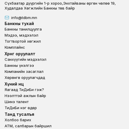
Сүхбаатар дүүргийн 1-р хороо,Энхтайваны өргөн чөлөө 19,
Худалдаа Хөгжлийн Банкны төв байр
info@tdbm.mn
Footer
Банкны тухай
Банкны танилцуулга
Мэдээ, мэдээлэл
Тогтвортой хөгжил
Комплайнс
Footer third
Хөрөнгө оруулалт
Санхүүгийн мэдээлэл
Банкны үнэлгээ
Компанийн засаглал
Хөрөнгө оруулагчдад
Footer second
Хүний нөөц
Яагаад ТиДиБи гэж?
Нээлттэй ажлын байр
Шинэ талент
ТиДиБи нэг өдөр
Footer fourth
Танд тусалъя
Холбоо барих
ATM, салбарын байршил