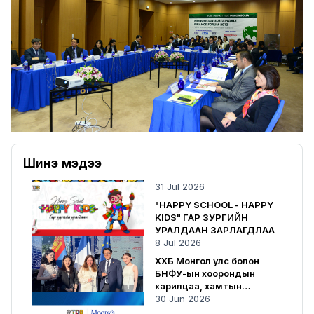
Шинэ мэдээ
31 Jul 2026
"HAPPY SCHOOL - HAPPY
KIDS" ГАР ЗУРГИЙН
УРАЛДААН ЗАРЛАГДЛАА
8 Jul 2026
ХХБ Монгол улс болон
БНФУ-ын хоорондын
харилцаа, хамтын
ажиллагаанд хувь нэмрээ
30 Jun 2026
оруулсаар байна