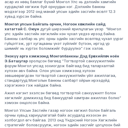
асар их нөөц баялаг бүхий Монгол Улс нь дэлхийн хамгийн
хурдацтай хөгжиж буй орнуудын нэг. Дэлхийн банкны
мэдээгээр 2012 онд манай улсын эдийн засгийн өсөлт 12.3
хувьд хүрсэн байна.
Монгол улсын Байгаль орчин, Ногоон хөгжлийн сайд
хатагтай С. Оюун
дугуй ширээний ярилцлагын үеэр “Монгол
улс эдийн засгийн хөгжлийн нэн чухал үедээ ирээд байна.
Банкны салбар нь улс орны эдийн засгийн өсөлтөд чухал үүрэг
гүйцэтгэж, урт хугацааны үнэт зүйлийг бүтээн, иргэд үр
шимийг нь хүртэх боломжийг бүрдүүлнэ” гэж хэлэв.
Энэхүү арга хэмжээнд Монголбанкны Дэд Ерөнхийлөгч ноён
Э.Батшугар
оролцсон бөгөөд “Тогтвортой санхүүжилтийн
форум Монгол улсад зохиогдож байгаад бид талархалтай
хүлээн авч байна. Олон улсын хэмжээнд хүлээн
зөвшөөрөгдсөн тогтвортой санхүүжилтийн үйл ажиллагаа,
стандартууд Монголын банкны салбарт ойрын ирээдүйд
хэрэгжинэ гэж найдаж байна.
Ажил нэгэнт эхэлсэн бөгөөд тогтвортой санхүүжилт болон
хөгжлийг дэмжихэд бид банкуудтай хамтран ажиллах болно”
хэмээн онцолсон байна.
Монгол Улсын Засгийн газар ногоон хөгжил болон байгаль
орчны хувьд хариуцлагатай байх асуудалд ихээхэн ач
холбогдол өгч байгаа. 2013 онд Үндэсний Ногоон Хөгжлийн
стратегийг боловсруулж, ногоон эдийн засгийг цогцлоон бий