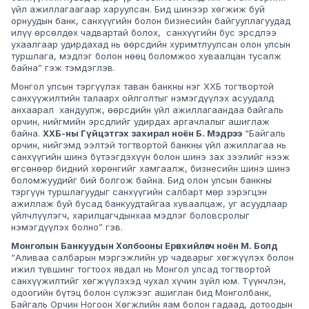
үйл ажиллагаагаар харуулсан. Бид шинээр хөгжиж буй
орнуудын банк, санхүүгийн болон бизнесийн байгууллагуудад
илүү өрсөлдөх чадвартай болох, санхүүгийн бус эрсдлээ
ухаалгаар удирдахад нь өөрсдийн хуримтлуулсан олон улсын
туршлага, мэдлэг болон нөөц боломжоо хуваалцан тусалж
байна” гэж тэмдэглэв.
Монгол улсын тэргүүлэх таван банкны нэг ХХБ тогтвортой
санхүүжилтийн талаарх ойлголтыг нэмэгдүүлэх асуудалд
анхаарал хандуулж, өөрсдийн үйл ажиллагаандаа байгаль
орчин, нийгмийн эрсдлийг удирдах аргачлалыг ашиглаж
байна.
ХХБ-ны Гүйцэтгэх захирал ноён Б. Мэдрээ
“Байгаль
орчин, нийгэмд ээлтэй тогтвортой банкны үйл ажиллагаа нь
санхүүгийн шинэ бүтээгдэхүүн болон шинэ зах зээлийг нээж
өгсөнөөр бидний хөрөнгийг хамгаалж, бизнесийн шинэ шинэ
боломжуудийг бий болгож байна. Бид олон улсын банкны
тэргүүн туршлагуудыг санхүүгийн салбарт мөр зэрэгцэн
ажиллаж буй бусад банкуудтайгаа хуваалцаж, уг асуудлаар
үйлчлүүлэгч, харилцагчдынхаа мэдлэг боловсролыг
нэмэгдүүлэх болно” гэв.
Монголын Банкуудын Холбооны Ерөнхийлөгч ноён М. Болд
“Аливаа салбарын мэргэжлийн ур чадварыг хөгжүүлэх болон
ижил түвшинг тогтоох явдал нь Монгол улсад тогтвортой
санхүүжилтийг хөгжүүлэхэд чухал хүчин зүйл юм. Түүнчлэн,
одоогийн бүтэц болон сүлжээг ашиглан бид Монголбанк,
Байгаль Орчин Ногоон Хөгжлийн яам болон гадаад, дотоодын