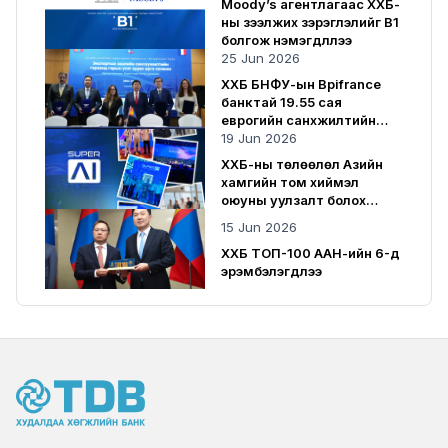
Moody’s агентлагаас ХХБ-
ны зээлжих зэрэглэлийг B1
болгож нэмэгдүүллээ
25 Jun 2026
ХХБ БНФУ-ын Bpifrance
банктай 19.55 сая
еврогийн санхүүжилтийн
гэрээ байгууллаа
19 Jun 2026
ХХБ-ны төлөөлөл Азийн
хамгийн том хиймэл
оюуны уулзалт болох
SuperAI 2026-д оролцлоо
15 Jun 2026
ХХБ ТОП-100 ААН-ийн 6-д
эрэмбэлэгдлээ