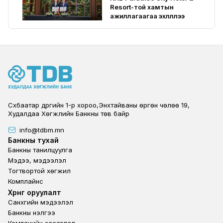
Resort-той хамтын
ажиллагаагаа эхлүүллээ
Сүхбаатар дүүргийн 1-р хороо,Энхтайваны өргөн чөлөө 19,
Худалдаа Хөгжлийн Банкны төв байр
info@tdbm.mn
Footer
Банкны тухай
Банкны танилцуулга
Мэдээ, мэдээлэл
Тогтвортой хөгжил
Комплайнс
Footer third
Хөрөнгө оруулалт
Санхүүгийн мэдээлэл
Банкны үнэлгээ