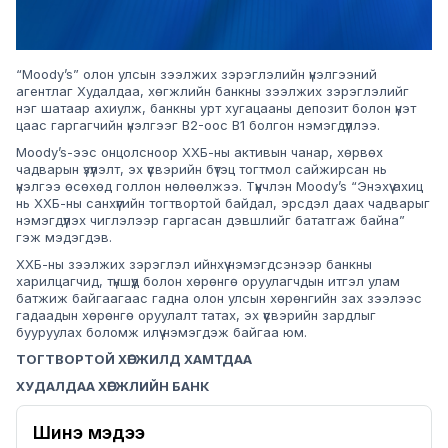
“Moody’s” олон улсын зээлжих зэрэглэлийн үнэлгээний
агентлаг Худалдаа, хөгжлийн банкны зээлжих зэрэглэлийг
нэг шатаар ахиулж, банкны урт хугацааны депозит болон үнэт
цаас гаргагчийн үнэлгээг B2-оос B1 болгон нэмэгдүүллээ.
Moody’s-ээс онцолсноор ХХБ-ны активын чанар, хөрвөх
чадварын үзүүлэлт, эх үүсвэрийн бүтэц тогтмол сайжирсан нь
үнэлгээ өсөхөд голлон нөлөөлжээ. Түүнчлэн Moody’s “Энэхүү ахиц
нь ХХБ-ны санхүүгийн тогтвортой байдал, эрсдэл даах чадварыг
нэмэгдүүлэх чиглэлээр гаргасан дэвшлийг бататгаж байна”
гэж мэдэгдэв.
ХХБ-ны зээлжих зэрэглэл ийнхүү нэмэгдсэнээр банкны
харилцагчид, түншүүд болон хөрөнгө оруулагчдын итгэл улам
батжиж байгаагаас гадна олон улсын хөрөнгийн зах зээлээс
гадаадын хөрөнгө оруулалт татах, эх үүсвэрийн зардлыг
бууруулах боломж илүү нэмэгдэж байгаа юм.
ТОГТВОРТОЙ ХӨГЖИЛД ХАМТДАА
ХУДАЛДАА ХӨГЖЛИЙН БАНК
Шинэ мэдээ