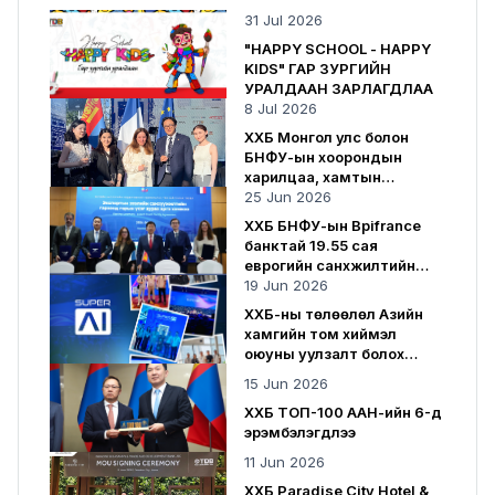
31 Jul 2026
"HAPPY SCHOOL - HAPPY
KIDS" ГАР ЗУРГИЙН
УРАЛДААН ЗАРЛАГДЛАА
8 Jul 2026
ХХБ Монгол улс болон
БНФУ-ын хоорондын
харилцаа, хамтын
ажиллагаанд хувь нэмрээ
25 Jun 2026
оруулсаар байна
ХХБ БНФУ-ын Bpifrance
банктай 19.55 сая
еврогийн санхүүжилтийн
гэрээ байгууллаа
19 Jun 2026
ХХБ-ны төлөөлөл Азийн
хамгийн том хиймэл
оюуны уулзалт болох
SuperAI 2026-д оролцлоо
15 Jun 2026
ХХБ ТОП-100 ААН-ийн 6-д
эрэмбэлэгдлээ
11 Jun 2026
ХХБ Paradise City Hotel &