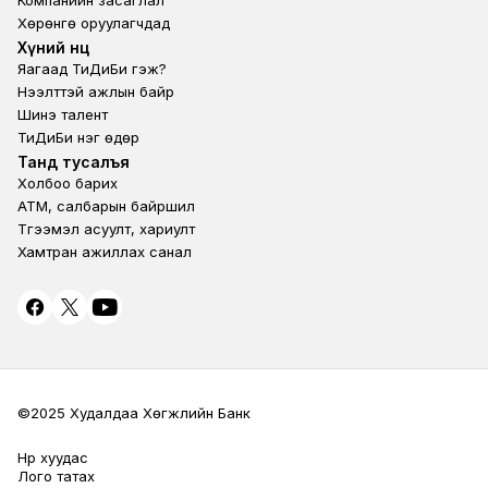
Компанийн засаглал
Хөрөнгө оруулагчдад
Footer second
Хүний нөөц
Яагаад ТиДиБи гэж?
Нээлттэй ажлын байр
Шинэ талент
ТиДиБи нэг өдөр
Footer fourth
Танд тусалъя
Холбоо барих
ATM, салбарын байршил
Түгээмэл асуулт, хариулт
Хамтран ажиллах санал
©2025 Худалдаа Хөгжлийн Банк
Нүүр хуудас
Terms Privacy
Лого татах