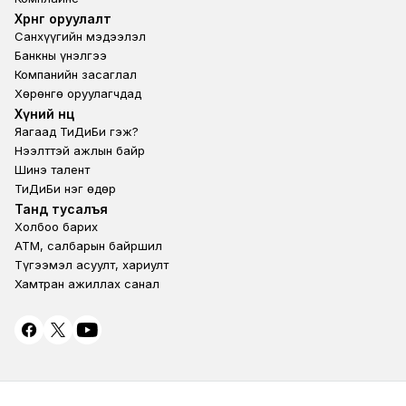
Footer third
Хөрөнгө оруулалт
Санхүүгийн мэдээлэл
Банкны үнэлгээ
Компанийн засаглал
Хөрөнгө оруулагчдад
Footer second
Хүний нөөц
Яагаад ТиДиБи гэж?
Нээлттэй ажлын байр
Шинэ талент
ТиДиБи нэг өдөр
Footer fourth
Танд тусалъя
Холбоо барих
ATM, салбарын байршил
Түгээмэл асуулт, хариулт
Хамтран ажиллах санал