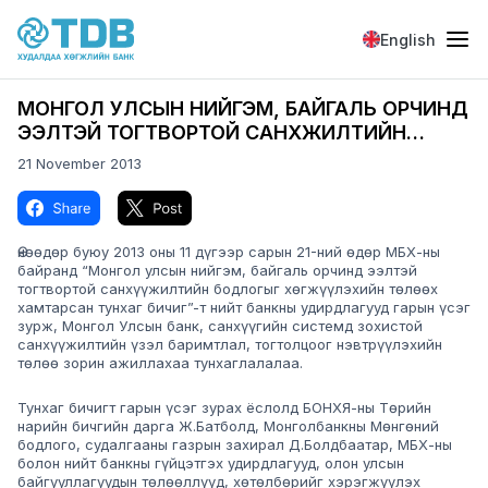
Skip to main content
English
МОНГОЛ УЛСЫН НИЙГЭМ, БАЙГАЛЬ ОРЧИНД
ЭЭЛТЭЙ ТОГТВОРТОЙ САНХҮҮЖИЛТИЙН
БОДЛОГЫГ ХӨГЖҮҮЛЭХИЙН ТӨЛӨӨХ
21 November 2013
ХАМТАРСАН ТУНХАГ БИЧИГТ НИЙТ БАНКНЫ
Image
Image
УДИРДЛАГУУД ГАРЫН ҮСЭГ ЗУРЛАА.
Өнөөдөр буюу 2013 оны 11 дүгээр сарын 21-ний өдөр МБХ-ны
байранд “Монгол улсын нийгэм, байгаль орчинд ээлтэй
тогтвортой санхүүжилтийн бодлогыг хөгжүүлэхийн төлөөх
хамтарсан тунхаг бичиг”-т нийт банкны удирдлагууд гарын үсэг
зурж, Монгол Улсын банк, санхүүгийн системд зохистой
санхүүжилтийн үзэл баримтлал, тогтолцоог нэвтрүүлэхийн
төлөө зорин ажиллахаа тунхаглалалаа.
Тунхаг бичигт гарын үсэг зурах ёслолд БОНХЯ-ны Төрийн
нарийн бичгийн дарга Ж.Батболд, Монголбанкны Мөнгөний
бодлого, судалгааны газрын захирал Д.Болдбаатар, МБХ-ны
болон нийт банкны гүйцэтгэх удирдлагууд, олон улсын
байгууллагуудын төлөөллүүд, хөтөлбөрийг хэрэгжүүлэх