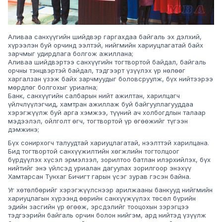
Аливаа санхүүгийн шийдвэр гаргахдаа байгаль эх дэлхий,
хүрээлэн буй орчинд ээлтэй, нийгмийн хариуцлагатай байх
зарчмыг удирдлага болгож ажиллана;
Аливаа шийдвэртээ санхүүгийн тогтвортой байдал, байгаль
орчны тэнцвэртэй байдал, тэдгээрт үзүүлэх үр нөлөөг
харгалзан үзэж байх зарчмуудыг боловсруулж, бүх нийтээрээ
мөрдлөг болгохыг уриална;
Банк, санхүүгийн салбарын нийт ажилтан, харилцагч
үйлчлүүлэгчид, хамтран ажиллаж буй байгууллагууддаа
хэрэгжүүлж буй арга хэмжээ, түүний ач холбогдлын талаар
мэдээлэл, ойлголт өгч, тогтвортой үр өгөөжийг түгээн
дэмжинэ;
Бүх сонирхогч талуудтай хариуцлагатай, нээлттэй харилцана.
Бид тогтвортой санхүүжилтийн хөгжлийн тогтолцоог
бүрдүүлэх хүсэл эрмэлзэл, зорилтоо батлан илэрхийлэх, бүх
нийтийг энэ үйлсэд уриалан дагуулах зорилгоор энэхүү
Хамтарсан Тунхаг Бичигт гарын үсэг зурав гэсэн байна.
Уг хөтөлбөрийг хэрэгжүүлснээр арилжааны банкууд нийгмийн
хариуцлагын хүрээнд өөрийн санхүүжүүлэх төсөл бүрийн
эдийн засгийн үр өгөөж, эрсдэлийг тооцохын зэрэгцээ
тэдгээрийн байгаль орчин болон нийгэм, ард нийтэд үзүүлж