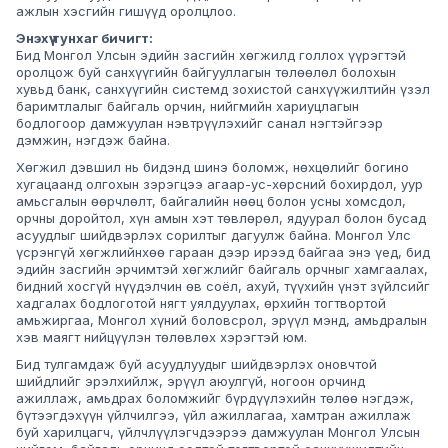
ажлын хэсгийн гишүүд оролцлоо.
Энэхүү тунхаг бичигт:
Бид Монгол Улсын эдийн засгийн хөгжилд голлох үүрэгтэй
оролцож буй санхүүгийн байгууллагын төлөөлөл болохын
хувьд банк, санхүүгийн системд зохистой санхүүжилтийн үзэл
баримтлалыг байгаль орчин, нийгмийн хариуцлагын
бодлогоор дамжуулан нэвтрүүлэхийг санал нэгтэйгээр
дэмжин, нэгдэж байна.
Хөгжил дэвшил нь бидэнд шинэ боломж, нөхцөлийг богино
хугацаанд олгохын зэрэгцээ агаар-ус-хөрсний бохирдол, уур
амьсгалын өөрчлөлт, байгалийн нөөц болон усны хомсдол,
орчны доройтол, хүн амын хэт төвлөрөл, ядуурал болон бусад
асуудлыг шийдвэрлэх сорилтыг дагуулж байна. Монгол Улс
үсрэнгүй хөгжлийнхөө гараан дээр ирээд байгаа энэ үед, бид
эдийн засгийн эрчимтэй хөгжлийг байгаль орчныг хамгаалах,
бидний хосгүй нүүдэлчин өв соёл, ахуй, түүхийн үнэт зүйлсийг
хадгалах бодлоготой нягт уялдуулах, өрхийн тогтвортой
амьжиргаа, Монгол хүний боловсрол, эрүүл мэнд, амьдралын
хэв маягт нийцүүлэн төлөвлөх хэрэгтэй юм.
Бид тулгамдаж буй асуудлуудыг шийдвэрлэх оновчтой
шийдлийг эрэлхийлж, эрүүл аюулгүй, ногоон орчинд
ажиллаж, амьдрах боломжийг бүрдүүлэхийн төлөө нэгдэж,
бүтээгдэхүүн үйлчилгээ, үйл ажиллагаа, хамтран ажиллаж
буй харилцагч, үйлчлүүлэгчдээрээ дамжуулан Монгол Улсын