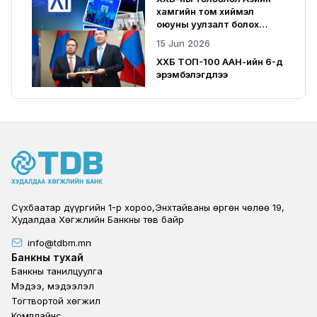
хамгийн том хиймэл
оюуны уулзалт болох
SuperAI 2026-д оролцлоо
15 Jun 2026
ХХБ ТОП-100 ААН-ийн 6-д
эрэмбэлэгдлээ
Сүхбаатар дүүргийн 1-р хороо,Энхтайваны өргөн чөлөө 19,
Худалдаа Хөгжлийн Банкны төв байр
info@tdbm.mn
Footer
Банкны тухай
Банкны танилцуулга
Мэдээ, мэдээлэл
Тогтвортой хөгжил
Комплайнс