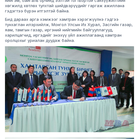
нийгэм, байгаль орчинд ээлтэй тогтвортой санхүүжилтийн
хөгжилд хөтлөх тулхтай шийдвэрүүдийг гаргаж ажиллана
гэдэгтээ бүрэн итгэлтэй байна.
Бид дараах арга хэмжээг хамтран хэрэгжүүлнэ гэдгээ
тунхаглан илэрхийлж, Монгол Улсын Их Хурал, Засгийн газар,
яам, тамгын газар, иргэний нийгмийн байгууллагууд,
харилцагчид, иргэдийг энэхүү үйл ажиллагаанд хамтран
оролцохыг уриалан дуудаж байна.