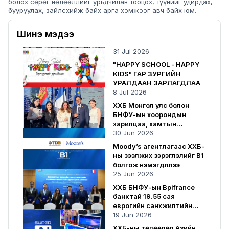
болох сөрөг нөлөөллийг урьдчилан тооцох, түүнийг удирдах,
бууруулах, зайлсхийж байх арга хэмжээг авч байх юм.
Шинэ мэдээ
31 Jul 2026
"HAPPY SCHOOL - HAPPY
KIDS" ГАР ЗУРГИЙН
УРАЛДААН ЗАРЛАГДЛАА
8 Jul 2026
ХХБ Монгол улс болон
БНФУ-ын хоорондын
харилцаа, хамтын
ажиллагаанд хувь нэмрээ
30 Jun 2026
оруулсаар байна
Moody’s агентлагаас ХХБ-
ны зээлжих зэрэглэлийг B1
болгож нэмэгдүүллээ
25 Jun 2026
ХХБ БНФУ-ын Bpifrance
банктай 19.55 сая
еврогийн санхүүжилтийн
гэрээ байгууллаа
19 Jun 2026
ХХБ-ны төлөөлөл Азийн