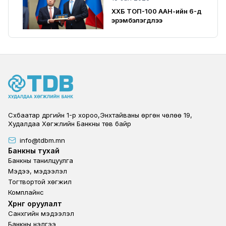
ХХБ ТОП-100 ААН-ийн 6-д
эрэмбэлэгдлээ
Сүхбаатар дүүргийн 1-р хороо,Энхтайваны өргөн чөлөө 19,
Худалдаа Хөгжлийн Банкны төв байр
info@tdbm.mn
Footer
Банкны тухай
Банкны танилцуулга
Мэдээ, мэдээлэл
Тогтвортой хөгжил
Комплайнс
Footer third
Хөрөнгө оруулалт
Санхүүгийн мэдээлэл
Банкны үнэлгээ