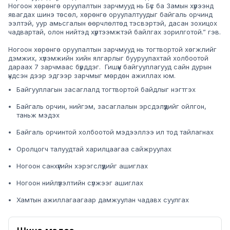
Ногоон хөрөнгө оруулалтын зарчмууд нь Бүс ба Замын хүрээнд
явагдах шинэ төсөл, хөрөнгө оруулалтуудыг байгаль орчинд
ээлтэй, уур амьсгалын өөрчлөлтөд тэсвэртэй, дасан зохицох
чадвартай, олон нийтэд хүртээмжтэй байлгах зорилготой.”
гэв.
Ногоон хөрөнгө оруулалтын зарчмууд нь тогтвортой хөгжлийг
дэмжих, хүлэмжийн хийн ялгарлыг бууруулахтай холбоотой
дараах 7 зарчмаас бүрддэг. Гишүүн байгууллагууд сайн дурын
үндсэн дээр эдгээр зарчмыг мөрдөн ажиллах юм.
Байгууллагын засаглалд тогтвортой байдлыг нэгтгэх
Байгаль орчин, нийгэм, засаглалын эрсдэлүүдийг ойлгон,
таньж мэдэх
Байгаль орчинтой холбоотой мэдээллээ ил тод тайлагнах
Оролцогч талуудтай харилцаагаа сайжруулах
Ногоон санхүүгийн хэрэгслүүдийг ашиглах
Ногоон нийлүүлэлтийн сүлжээг ашиглах
Хамтын ажиллагаагаар дамжуулан чадавх суулгах