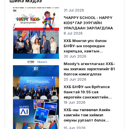
Шинэ мэдээ
31 Jul 2026
"HAPPY SCHOOL - HAPPY
KIDS" ГАР ЗУРГИЙН
УРАЛДААН ЗАРЛАГДЛАА
8 Jul 2026
ХХБ Монгол улс болон
БНФУ-ын хоорондын
харилцаа, хамтын
ажиллагаанд хувь нэмрээ
30 Jun 2026
оруулсаар байна
Moody’s агентлагаас ХХБ-
ны зээлжих зэрэглэлийг B1
болгож нэмэгдүүллээ
25 Jun 2026
ХХБ БНФУ-ын Bpifrance
банктай 19.55 сая
еврогийн санхүүжилтийн
гэрээ байгууллаа
19 Jun 2026
ХХБ-ны төлөөлөл Азийн
хамгийн том хиймэл
оюуны уулзалт болох
SuperAI 2026-д оролцлоо
15 Jun 2026