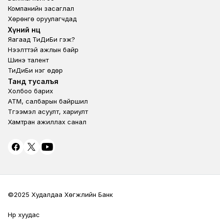
Компанийн засаглал
Хөрөнгө оруулагчдад
Footer second
Хүний нөөц
Яагаад ТиДиБи гэж?
Нээлттэй ажлын байр
Шинэ талент
ТиДиБи нэг өдөр
Footer fourth
Танд тусалъя
Холбоо барих
ATM, салбарын байршил
Түгээмэл асуулт, хариулт
Хамтран ажиллах санал
©2025 Худалдаа Хөгжлийн Банк
Нүүр хуудас
Terms Privacy