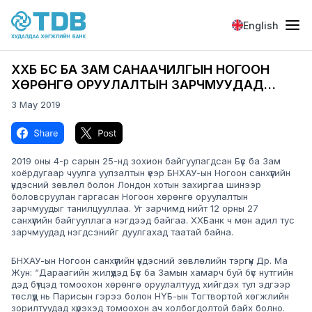
Skip to main content
English
ХХБ БҮС БА ЗАМ САНААЧИЛГЫН НОГООН
ХӨРӨНГӨ ОРУУЛАЛТЫН ЗАРЧМУУДАД
НЭГДЛЭЭ
3 May 2019
Image
Image
2019 оны 4-р сарын 25-нд зохион байгуулагдсан Бүс ба Зам
хоёрдугаар чуулга уулзалтын үеэр БНХАУ-ын Ногоон санхүүгийн
үндэсний зөвлөл болон Лондон хотын захиргаа шинээр
боловсруулан гаргасан Ногоон хөрөнгө оруулалтын
зарчмуудыг танилцууллаа. Уг зарчимд нийт 12 орны 27
санхүүгийн байгууллага нэгдээд байгаа. ХХБанк ч мөн адил тус
зарчмуудад нэгдсэнийг дуулгахад таатай байна.
БНХАУ-ын Ногоон санхүүгийн үндэсний зөвлөлийн тэргүүн Др. Ма
Жун:
“Дараагийн жилүүдэд Бүс ба Замын хамарч буй бүс нутгийн
дэд бүтцэд томоохон хөрөнгө оруулалтууд хийгдэх тул эдгээр
төслүүд нь Парисын гэрээ болон НҮБ-ын Тогтвортой хөгжлийн
зорилтуудад хүрэхэд томоохон ач холбогдолтой байх болно.