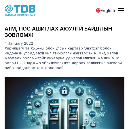
Skip to main content
English
АТМ, ПОС АШИГЛАХ АЮУЛГҮЙ БАЙДЛЫН
ЗӨВЛӨМЖ
4 January 2022
Харилцагч та ХХБ-ны олон улсын картаар Энэтхэг болон
Индонези улсад зөвхөн чип технологи нэвтэрсэн АТМ-д бэлэн
мөнгө авах боломжтойг анхаарна уу Бэлэн мөнгөний машин ATM
болон ПОС төхөөрөмжөөр үйлчлүүлэхдээ дараах зөвлөмжийг анхаарч
өөрийгөө эрсдэлээс хамгаалаарай.