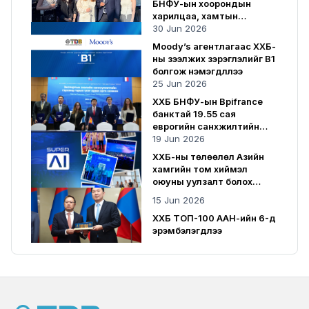
БНФУ-ын хоорондын
харилцаа, хамтын
ажиллагаанд хувь нэмрээ
30 Jun 2026
оруулсаар байна
Moody’s агентлагаас ХХБ-
ны зээлжих зэрэглэлийг B1
болгож нэмэгдүүллээ
25 Jun 2026
ХХБ БНФУ-ын Bpifrance
банктай 19.55 сая
еврогийн санхүүжилтийн
гэрээ байгууллаа
19 Jun 2026
ХХБ-ны төлөөлөл Азийн
хамгийн том хиймэл
оюуны уулзалт болох
SuperAI 2026-д оролцлоо
15 Jun 2026
ХХБ ТОП-100 ААН-ийн 6-д
эрэмбэлэгдлээ