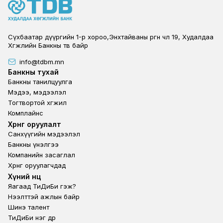
Сүхбаатар дүүргийн 1-р хороо,Энхтайваны өргөн чөлөө 19, Худалдаа
Хөгжлийн Банкны төв байр
info@tdbm.mn
Footer
Банкны тухай
Банкны танилцуулга
Мэдээ, мэдээлэл
Тогтвортой хөгжил
Комплайнс
Footer third
Хөрөнгө оруулалт
Санхүүгийн мэдээлэл
Банкны үнэлгээ
Компанийн засаглал
Хөрөнгө оруулагчдад
Footer second
Хүний нөөц
Яагаад ТиДиБи гэж?
Нээлттэй ажлын байр
Шинэ талент
ТиДиБи нэг өдөр