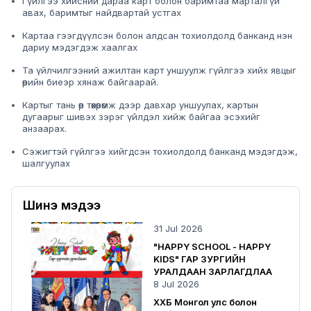
Гүйлгээ хийсний дараа карт болон баримтаа марталгүй
авах, баримтыг найдвартай устгах
Картаа гээгдүүлсэн болон алдсан тохиолдолд банканд нэн
дариу мэдэгдэж хаалгах
Та үйлчилгээний ажилтан карт уншуулж гүйлгээ хийх явцыг
өөрийн биеэр хянаж байгаарай.
Картыг тань өөр төхөөрөмж дээр давхар уншуулах, картын
дугаарыг шивэх зэрэг үйлдэл хийж байгаа эсэхийг
анзаарах.
Сэжигтэй гүйлгээ хийгдсэн тохиолдолд банканд мэдэгдэж,
шалгуулах
Шинэ мэдээ
31 Jul 2026
"HAPPY SCHOOL - HAPPY
KIDS" ГАР ЗУРГИЙН
УРАЛДААН ЗАРЛАГДЛАА
8 Jul 2026
ХХБ Монгол улс болон