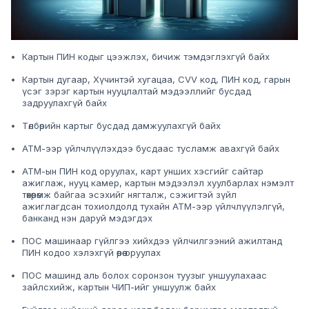
Картын ПИН кодыг цээжлэх, бичиж тэмдэглэхгүй байх
Картын дугаар, Хүчинтэй хугацаа, CVV код, ПИН код, гарын
үсэг зэрэг картын нууцлалтай мэдээллийг бусдад
задруулахгүй байх
Төлбөрийн картыг бусдад дамжуулахгүй байх
АТМ-ээр үйлчлүүлэхдээ бусдаас тусламж авахгүй байх
АТМ-ын ПИН код оруулах, карт унших хэсгийг сайтар
ажиглаж, нууц камер, картын мэдээлэл хуулбарлах нэмэлт
төхөөрөмж байгаа эсэхийг нягталж, сэжигтэй зүйл
ажиглагдсан тохиолдолд тухайн АТМ-ээр үйлчлүүлэлгүй,
банканд нэн даруй мэдэгдэх
ПОС машинаар гүйлгээ хийхдээ үйлчилгээний ажилтанд
ПИН кодоо хэлэхгүй өөрөө оруулах
ПОС машинд аль болох соронзон туузыг уншуулахаас
зайлсхийж, картын ЧИП-ийг уншуулж байх