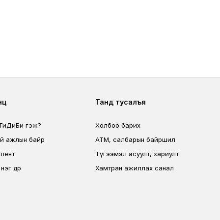
ter second
Footer fourth
өц
Танд тусалъя
 ТиДиБи гэж?
Холбоо барих
эй ажлын байр
ATM, салбарын байршил
лент
Түгээмэл асуулт, хариулт
эг өдөр
Хамтран ажиллах санал