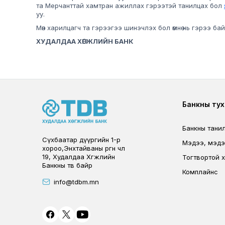
та Мерчанттай хамтран ажиллах гэрээтэй танилцах бол
уу.
Мөн харилцагч та гэрээгээ шинэчлэх бол өмнө нь гэрээ б
ХУДАЛДАА ХӨГЖЛИЙН БАНК
Foote
Банкны тух
Банкны тани
Сүхбаатар дүүргийн 1-р
Мэдээ, мэд
хороо,Энхтайваны өргөн чөлөө
19, Худалдаа Хөгжлийн
Тогтвортой х
Банкны төв байр
Комплайнс
info@tdbm.mn