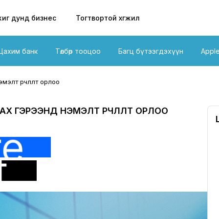
иг дунд бизнес
Тогтвортой хөгжил
Цахим банк
Төлбөр тооцоо
Багц бүтээгдэхүүн
Appl
элт өөрчлөлт орлоо
Х ГЭРЭЭНД НЭМЭЛТ ӨӨРЧЛӨЛТ ОРЛОО