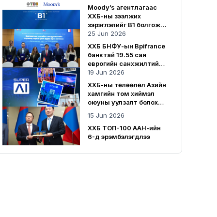
нэмрээ оруулсаар байна
Moody’s агентлагаас
ХХБ-ны зээлжих
зэрэглэлийг B1 болгож
нэмэгдүүллээ
25 Jun 2026
ХХБ БНФУ-ын Bpifrance
банктай 19.55 сая
еврогийн санхүүжилтийн
гэрээ байгууллаа
19 Jun 2026
ХХБ-ны төлөөлөл Азийн
хамгийн том хиймэл
оюуны уулзалт болох
SuperAI 2026-д
15 Jun 2026
оролцлоо
ХХБ ТОП-100 ААН-ийн
6-д эрэмбэлэгдлээ