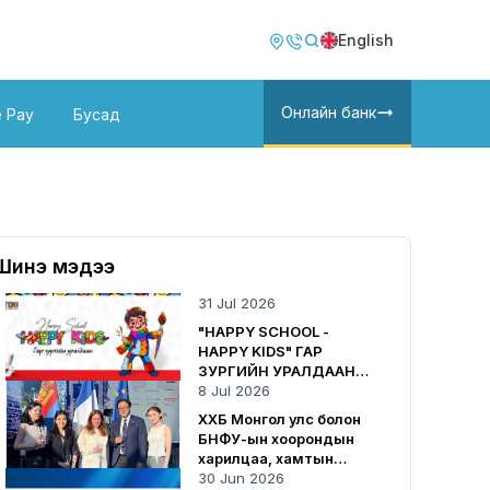
Image
Image
English
Онлайн банк
e Pay
Бусад
Шинэ мэдээ
31 Jul 2026
"HAPPY SCHOOL -
HAPPY KIDS" ГАР
ЗУРГИЙН УРАЛДААН
ЗАРЛАГДЛАА
8 Jul 2026
ХХБ Монгол улс болон
БНФУ-ын хоорондын
харилцаа, хамтын
ажиллагаанд хувь
30 Jun 2026