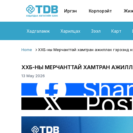
Primary nav
Skip to main content
Иргэн
Корпорэйт
Жиж
Хадгаламж
Харилцах
Зээл
Карт
Home
ХХБ-ны Мерчанттай хамтран ажиллах гэрээнд нэм
ХХБ-НЫ МЕРЧАНТТАЙ ХАМТРАН АЖИЛЛА
13 May 2026
Image
Image