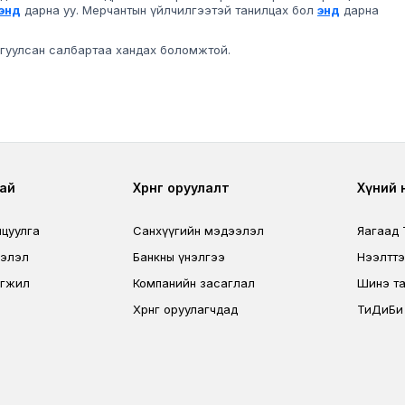
энд
дарна уу. Мерчантын үйлчилгээтэй танилцах бол
энд
дарна
айгуулсан салбартаа хандах боломжтой.
r
Footer third
Foo
ай
Хөрөнгө оруулалт
Хүний нө
лцуулга
Санхүүгийн мэдээлэл
Яагаад
ээлэл
Банкны үнэлгээ
Нээлтт
өгжил
Компанийн засаглал
Шинэ та
Хөрөнгө оруулагчдад
ТиДиБи н