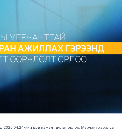
26.04.24-ний өдрөөс нэмэлт өөрчлөлт орлоо. Мерчант харилцагч