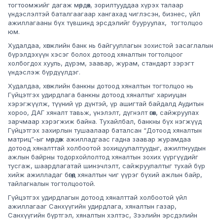
тогтоомжийг дагаж мөрдөх, зорилтууддаа хүрэх талаар
үндэслэлтэй баталгаагаар хангахад чиглэсэн, бизнес, үйл
ажиллагааны бүх түвшинд эрсдэлийг бууруулах, тогтолцоо
юм.
Худалдаа, хөгжлийн банк нь байгууллагын зохистой засаглалын
бүрэлдэхүүн хэсэг болох дотоод хяналтын тогтолцоог
холбогдох хууль, дүрэм, заавар, журам, стандарт зэрэгт
үндэслэж бүрдүүлдэг.
Худалдаа, хөгжлийн банкны дотоод хяналтын тогтолцоо нь
Гүйцэтгэх удирдлага банкны дотоод хяналтыг хариуцан
хэрэгжүүлж, түүний үр дүнтэй, үр ашигтай байдалд Аудитын
хороо, ДАГ хяналт тавьж, үнэлэлт, дүгнэлт өгөх, сайжруулах
зарчмаар хэрэгжиж байна. Тухайлбал, банкны бүх нэгжүүд
Гүйцэтгэх захирлын тушаалаар баталсан “Дотоод хяналтын
матриц”-ыг мөрдөж ажилладгаас гадна заавар журамдаа
дотоод хяналттай холбоотой зохицуулалтуудыг, ажилтнуудын
ажлын байрны тодорхойлолтод хяналтын зохих үүргүүдийг
тусгаж, шаардлагатай шинэчлэлт, сайжруулалтыг тухай бүр
хийж ажилладаг бөгөөд хяналтын чиг үүрэг бүхий ажлын байр,
тайлагналын тогтолцоотой.
Гүйцэтгэх удирдлагын дотоод хяналттай холбоотой үйл
ажиллагааг Санхүүгийн удирдлага, хяналтын газар,
Санхүүгийн бүртгэл, хяналтын хэлтэс, Зээлийн эрсдэлийн