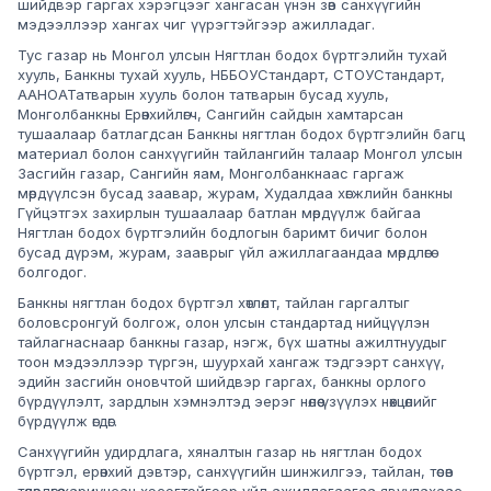
шийдвэр гаргах хэрэгцээг хангасан үнэн зөв санхүүгийн
мэдээллээр хангах чиг үүрэгтэйгээр ажилладаг.
Тус газар нь Монгол улсын Нягтлан бодох бүртгэлийн тухай
хууль, Банкны тухай хууль, НББОУСтандарт, СТОУСтандарт,
ААНОАТатварын хууль болон татварын бусад хууль,
Монголбанкны Ерөнхийлөгч, Сангийн сайдын хамтарсан
тушаалаар батлагдсан Банкны нягтлан бодох бүртгэлийн багц
материал болон санхүүгийн тайлангийн талаар Монгол улсын
Засгийн газар, Сангийн яам, Монголбанкнаас гаргаж
мөрдүүлсэн бусад заавар, журам, Худалдаа хөгжлийн банкны
Гүйцэтгэх захирлын тушаалаар батлан мөрдүүлж байгаа
Нягтлан бодох бүртгэлийн бодлогын баримт бичиг болон
бусад дүрэм, журам, зааврыг үйл ажиллагаандаа мөрдлөгө
болгодог.
Банкны нягтлан бодох бүртгэл хөтлөлт, тайлан гаргалтыг
боловсронгуй болгож, олон улсын стандартад нийцүүлэн
тайлагнаснаар банкны газар, нэгж, бүх шатны ажилтнуудыг
тоон мэдээллээр түргэн, шуурхай хангаж тэдгээрт санхүү,
эдийн засгийн оновчтой шийдвэр гаргах, банкны орлого
бүрдүүлэлт, зардлын хэмнэлтэд эерэг нөлөө үзүүлэх нөхцөлийг
бүрдүүлж өгдөг.
Санхүүгийн удирдлага, хяналтын газар нь нягтлан бодох
бүртгэл, ерөнхий дэвтэр, санхүүгийн шинжилгээ, тайлан, төсөв