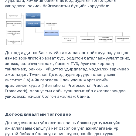
Худалдаа, хөгжлийн банкны дотоод аудитын тогтолцооны
удирдлага, зохион байгуулалтын бүтцийг харуулбал:
Дотоод аудит нь Банкны үйл ажиллагааг сайжруулах, үнэ цэн
нэмэх зорилготой хараат бус, бодитой баталгаажуулалт хийх,
зөвлөмж, зөвлөгөө өгөхөд чиглэж, банкны ТУЗ, Аудитын хороонд
тайлагнаж, банкны Гүйцэтгэх удирдлагад мэдээлэх зарчмаар
ажилладаг. Түүнчлэн Дотоод аудиторуудын олон улсын
институт (IIA)-ийн гаргасан Олон улсын мэргэжлийн
практикийн хүрээ (International Professional Practice
Framework), олон улсын сайн туршлагыг үйл ажиллагаандаа
удирдамж, жишиг болгон ажиллаж байна.
Дотоод хяналтын тогтолцоо
Дотоод хяналтын үйл ажиллагаа нь банкны өдөр тутмын үйл
ажиллагааны салшгүй нэг хэсэг ба үйл ажиллагааны үр
дүнтэй байдал болон үр ашигт хүрэх, холбогдох хууль