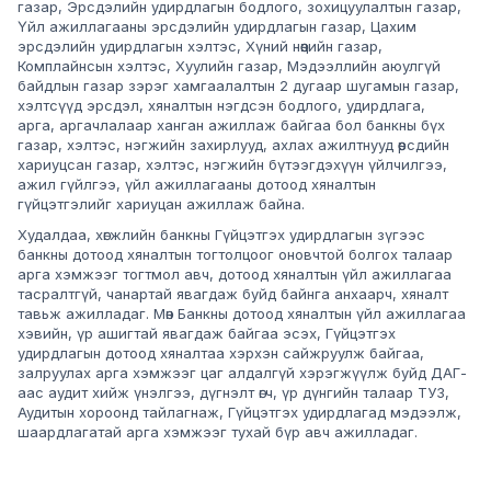
газар, Эрсдэлийн удирдлагын бодлого, зохицуулалтын газар,
Үйл ажиллагааны эрсдэлийн удирдлагын газар, Цахим
эрсдэлийн удирдлагын хэлтэс, Хүний нөөцийн газар,
Комплайнсын хэлтэс, Хуулийн газар, Мэдээллийн аюулгүй
байдлын газар зэрэг хамгаалалтын 2 дугаар шугамын газар,
хэлтсүүд эрсдэл, хяналтын нэгдсэн бодлого, удирдлага,
арга, аргачлалаар ханган ажиллаж байгаа бол банкны бүх
газар, хэлтэс, нэгжийн захирлууд, ахлах ажилтнууд өөрсдийн
хариуцсан газар, хэлтэс, нэгжийн бүтээгдэхүүн үйлчилгээ,
ажил гүйлгээ, үйл ажиллагааны дотоод хяналтын
гүйцэтгэлийг хариуцан ажиллаж байна.
Худалдаа, хөгжлийн банкны Гүйцэтгэх удирдлагын зүгээс
банкны дотоод хяналтын тогтолцоог оновчтой болгох талаар
арга хэмжээг тогтмол авч, дотоод хяналтын үйл ажиллагаа
тасралтгүй, чанартай явагдаж буйд байнга анхаарч, хяналт
тавьж ажилладаг. Мөн Банкны дотоод хяналтын үйл ажиллагаа
хэвийн, үр ашигтай явагдаж байгаа эсэх, Гүйцэтгэх
удирдлагын дотоод хяналтаа хэрхэн сайжруулж байгаа,
залруулах арга хэмжээг цаг алдалгүй хэрэгжүүлж буйд ДАГ-
аас аудит хийж үнэлгээ, дүгнэлт өгч, үр дүнгийн талаар ТУЗ,
Аудитын хороонд тайлагнаж, Гүйцэтгэх удирдлагад мэдээлж,
шаардлагатай арга хэмжээг тухай бүр авч ажилладаг.