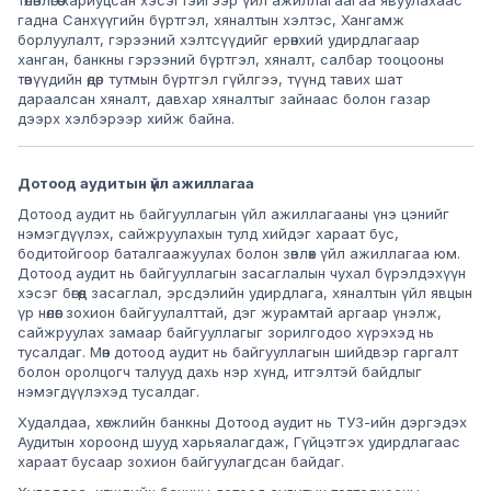
төлөвлөгөө хариуцсан хэсэгтэйгээр үйл ажиллагаагаа явуулахаас
гадна Санхүүгийн бүртгэл, хяналтын хэлтэс, Хангамж
борлуулалт, гэрээний хэлтсүүдийг ерөнхий удирдлагаар
ханган, банкны гэрээний бүртгэл, хяналт, салбар тооцооны
төвүүдийн өдөр тутмын бүртгэл гүйлгээ, түүнд тавих шат
дараалсан хяналт, давхар хяналтыг зайнаас болон газар
дээрх хэлбэрээр хийж байна.
Дотоод аудитын үйл ажиллагаа
Дотоод аудит нь байгууллагын үйл ажиллагааны үнэ цэнийг
нэмэгдүүлэх, сайжруулахын тулд хийдэг хараат бус,
бодитойгоор баталгаажуулах болон зөвлөх үйл ажиллагаа юм.
Дотоод аудит нь байгууллагын засаглалын чухал бүрэлдэхүүн
хэсэг бөгөөд засаглал, эрсдэлийн удирдлага, хяналтын үйл явцын
үр нөлөөг зохион байгуулалттай, дэг журамтай аргаар үнэлж,
сайжруулах замаар байгууллагыг зорилгодоо хүрэхэд нь
тусалдаг. Мөн дотоод аудит нь байгууллагын шийдвэр гаргалт
болон оролцогч талууд дахь нэр хүнд, итгэлтэй байдлыг
нэмэгдүүлэхэд тусалдаг.
Худалдаа, хөгжлийн банкны Дотоод аудит нь ТУЗ-ийн дэргэдэх
Аудитын хороонд шууд харьяалагдаж, Гүйцэтгэх удирдлагаас
хараат бусаар зохион байгуулагдсан байдаг.