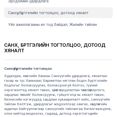
Эрсдэлийн удирдлага
Санхүү, бүртгэлийн тогтолцоо, дотоод хяналт
Үйл ажиллагааны ил тод байдал, Жилийн тайлан
САНХҮҮ, БҮРТГЭЛИЙН ТОГТОЛЦОО, ДОТООД
ХЯНАЛТ
Санхүү бүртгэлийн тогтолцоо
Худалдаа, хөгжлийн банкны Санхүүгийн удирдлага, хяналтын
газар нь тус банкнаас баримтлах нягтлан бодох бүртгэлийн
бодлогыг боловсруулах, боловсронгуй болгох, түүний
хэрэгжилтэд хяналт тавих, хөрөнгө оруулалтын төлөвлөгөө, орлого,
зардлын төсвийг боловсруулж, гүйцэтгэлд нь хяналт тавих,
бизнесийн нэгжүүдэд зардлын хуваарилалт хийх, санхүүгийн
тайлан бэлтгэж, удирдлагыг мэдээллээр хангах, хөндлөнгийн
аудитын байгууллагаар санхүүгийн тайлангаа баталгаажуулж,
олон нийтэд мэдээлэх, гадаад, дотоод хэрэглэгчдийн