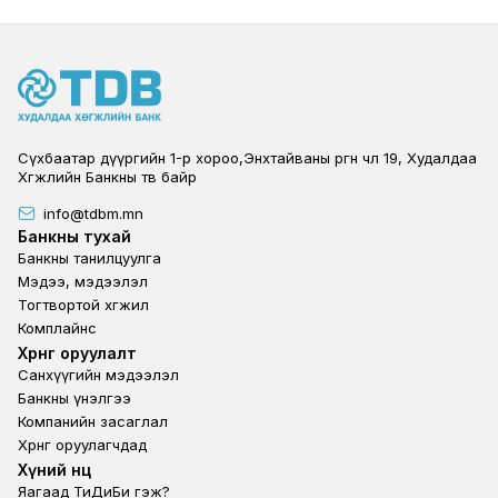
Сүхбаатар дүүргийн 1-р хороо,Энхтайваны өргөн чөлөө 19, Худалдаа
Хөгжлийн Банкны төв байр
info@tdbm.mn
Footer
Банкны тухай
Банкны танилцуулга
Мэдээ, мэдээлэл
Тогтвортой хөгжил
Комплайнс
Footer third
Хөрөнгө оруулалт
Санхүүгийн мэдээлэл
Банкны үнэлгээ
Компанийн засаглал
Хөрөнгө оруулагчдад
Footer second
Хүний нөөц
Яагаад ТиДиБи гэж?