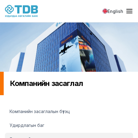
Skip to main content
English
Компанийн засаглал
Компанийн засаглал
Компанийн засаглалын бүтэц
Удирдлагын баг