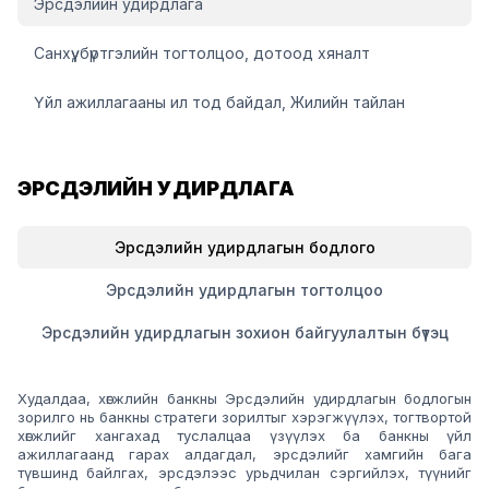
Эрсдэлийн удирдлага
Санхүү, бүртгэлийн тогтолцоо, дотоод хяналт
Үйл ажиллагааны ил тод байдал, Жилийн тайлан
ЭРСДЭЛИЙН УДИРДЛАГА
Эрсдэлийн удирдлагын бодлого
Эрсдэлийн удирдлагын тогтолцоо
Эрсдэлийн удирдлагын зохион байгуулалтын бүтэц
Худалдаа, хөгжлийн банкны Эрсдэлийн удирдлагын бодлогын
зорилго нь банкны стратеги зорилтыг хэрэгжүүлэх, тогтвортой
хөгжлийг хангахад туслалцаа үзүүлэх ба банкны үйл
ажиллагаанд гарах алдагдал, эрсдэлийг хамгийн бага
түвшинд байлгах, эрсдэлээс урьдчилан сэргийлэх, түүнийг