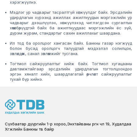
хэрэгжүүлнэ.
Мэдлэг ур чадварыг тасралтгүй хөгжүүлдэг байх. Эрсдэлийн
удирдлагын хүрээнд ажиллах ажилтнуудын мэргэжлийн ур
чадварыг дээшлүүлэх, хөгжүүлэхэд чиглэгдсэн сургалтын
хөтөлбөрүүдтэй байх ба ажилтнуудаас мэргэжлийн ёс зүй,
дүрэм журам, стандартыг сахин ажиллахыг шаардана.
Ил тод ба оролцоог хангасан байх. Банкны газар нэгжүүд
болон бусад оролцогч талуудтай мэдээлэл солилцон,
зөвлөлдөж, санал зөвлөмжийг тусгана.
Тогтмол сайжруулалтыг хийж байх. Тогтмол хугацааны
давтамжтайгаар эрсдэлийн удирдлагын тогтолцоондоо
эргэн хяналт хийх, шаардлагатай өөрчлөлт сайжруулалтыг
тухай бүр хийнэ.
Сүхбаатар дүүргийн 1-р хороо,Энхтайваны өргөн чөлөө 19, Худалдаа
Хөгжлийн Банкны төв байр