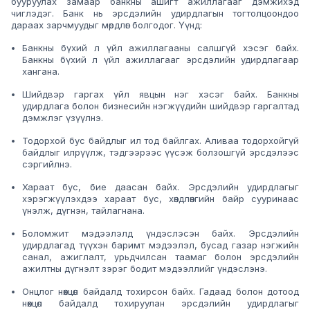
бууруулах замаар банкны ашигт ажиллагааг дэмжихэд
чиглэдэг. Банк нь эрсдэлийн удирдлагын тогтолцоондоо
дараах зарчмуудыг мөрдлөг болгодог. Үүнд:
Банкны бүхий л үйл ажиллагааны салшгүй хэсэг байх.
Банкны бүхий л үйл ажиллагааг эрсдэлийн удирдлагаар
хангана.
Шийдвэр гаргах үйл явцын нэг хэсэг байх. Банкны
удирдлага болон бизнесийн нэгжүүдийн шийдвэр гаргалтад
дэмжлэг үзүүлнэ.
Тодорхой бус байдлыг ил тод байлгах. Аливаа тодорхойгүй
байдлыг илрүүлж, тэдгээрээс үүсэж болзошгүй эрсдэлээс
сэргийлнэ.
Хараат бус, бие даасан байх. Эрсдэлийн удирдлагыг
хэрэгжүүлэхдээ хараат бус, хөндлөнгийн байр сууринаас
үнэлж, дүгнэн, тайлагнана.
Боломжит мэдээлэлд үндэслэсэн байх. Эрсдэлийн
удирдлагад түүхэн баримт мэдээлэл, бусад газар нэгжийн
санал, ажиглалт, урьдчилсан таамаг болон эрсдэлийн
ажилтны дүгнэлт зэрэг бодит мэдээллийг үндэслэнэ.
Онцлог нөхцөл байдалд тохирсон байх. Гадаад болон дотоод
нөхцөл байдалд тохируулан эрсдэлийн удирдлагыг