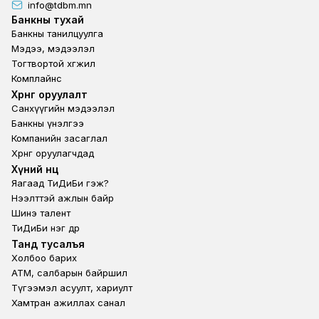
info@tdbm.mn
Footer
Банкны тухай
Банкны танилцуулга
Мэдээ, мэдээлэл
Тогтвортой хөгжил
Комплайнс
Footer third
Хөрөнгө оруулалт
Санхүүгийн мэдээлэл
Банкны үнэлгээ
Компанийн засаглал
Хөрөнгө оруулагчдад
Footer second
Хүний нөөц
Яагаад ТиДиБи гэж?
Нээлттэй ажлын байр
Шинэ талент
ТиДиБи нэг өдөр
Footer fourth
Танд тусалъя
Холбоо барих
ATM, салбарын байршил
Түгээмэл асуулт, хариулт
Хамтран ажиллах санал