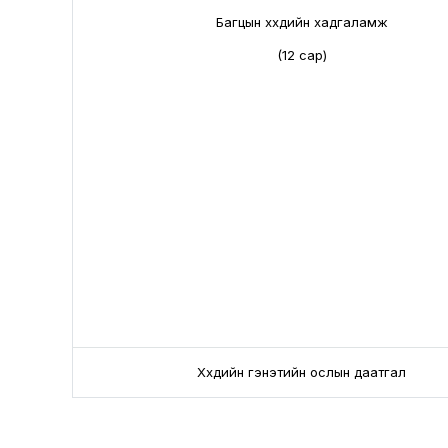
Багцын хүүхдийн хадгаламж
(12 сар)
Хүүхдийн гэнэтийн ослын даатгал