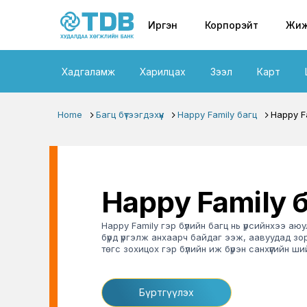
Primary nav
Skip to main content
Иргэн
Корпорэйт
Жиж
Хадгаламж
Харилцах
Зээл
Карт
Home
Багц бүтээгдэхүүн
Happy Family багц
Happy F
Happy Family 
Happy Family
гэр бүлийн багц нь үрсийнхээ аю
бүрд үргэлж анхаарч байдаг ээж, аавуудад з
төгс зохицох гэр бүлийн иж бүрэн санхүүгийн 
Бүртгүүлэх