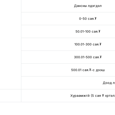
Дансны үлдэгдэл
0-50 сая.₮
50.01-100 сая.₮
100.01-300 сая.₮
300.01-500 сая.₮
500.01 сая.₮-с дээш
Доод үл
Хураамжгүй (5 сая ₮ хүртэ