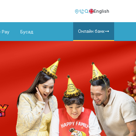
Image
Image
English
Онлайн банк
e Pay
Бусад