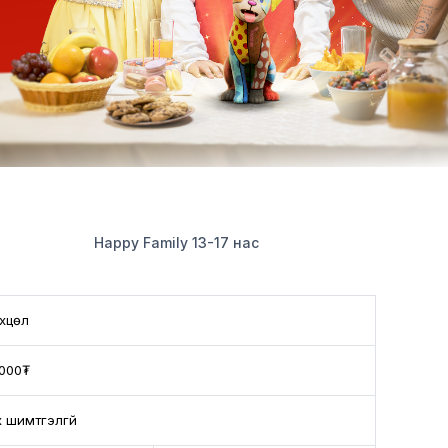
Happy Family 13-17 нас
хцөл
,000₮
 шимтгэлгүй