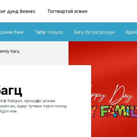
иг дунд бизнес
Тогтвортой хөгжил
Цахим банк
Төлбөр тооцоо
Багц бүтээгдэхүүн
Appl
amily багц
багц
улгүй байдал, ирээдүйн алхам
ориулсан, өдөр тутмын хэрэглээнд
шийдэл юм.