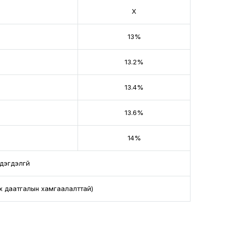
Хүү
13%
13.2%
13.4%
13.6%
14%
дэгдэлгүй
лх даатгалын хамгаалалттай)