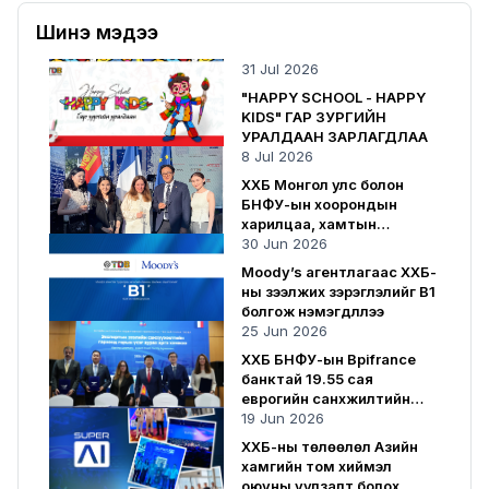
Шинэ мэдээ
31 Jul 2026
"HAPPY SCHOOL - HAPPY
KIDS" ГАР ЗУРГИЙН
УРАЛДААН ЗАРЛАГДЛАА
8 Jul 2026
ХХБ Монгол улс болон
БНФУ-ын хоорондын
харилцаа, хамтын
ажиллагаанд хувь нэмрээ
30 Jun 2026
оруулсаар байна
Moody’s агентлагаас ХХБ-
ны зээлжих зэрэглэлийг B1
болгож нэмэгдүүллээ
25 Jun 2026
ХХБ БНФУ-ын Bpifrance
банктай 19.55 сая
еврогийн санхүүжилтийн
гэрээ байгууллаа
19 Jun 2026
ХХБ-ны төлөөлөл Азийн
хамгийн том хиймэл
оюуны уулзалт болох