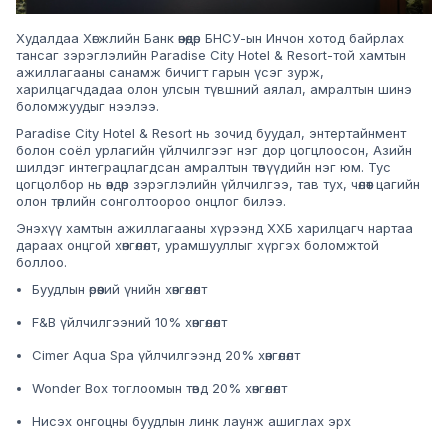
Худалдаа Хөгжлийн Банк өнөөдөр БНСУ-ын Инчон хотод байрлах
тансаг зэрэглэлийн Paradise City Hotel & Resort-той хамтын
ажиллагааны санамж бичигт гарын үсэг зурж,
харилцагчдадаа олон улсын түвшний аялал, амралтын шинэ
боломжуудыг нээлээ.
Paradise City Hotel & Resort нь зочид буудал, энтертайнмент
болон соёл урлагийн үйлчилгээг нэг дор цогцлоосон, Азийн
шилдэг интеграцлагдсан амралтын төвүүдийн нэг юм. Тус
цогцолбор нь өндөр зэрэглэлийн үйлчилгээ, тав тух, чөлөөт цагийн
олон төрлийн сонголтоороо онцлог билээ.
Энэхүү хамтын ажиллагааны хүрээнд ХХБ харилцагч нартаа
дараах онцгой хөнгөлөлт, урамшууллыг хүргэх боломжтой
боллоо.
Буудлын өрөөний үнийн хөнгөлөлт
F&B үйлчилгээний 10% хөнгөлөлт
Cimer Aqua Spa үйлчилгээнд 20% хөнгөлөлт
Wonder Box тоглоомын төвд 20% хөнгөлөлт
Нисэх онгоцны буудлын линк лаунж ашиглах эрх