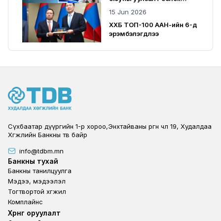
SuperAI 2026-д оролцлоо
15 Jun 2026
ХХБ ТОП-100 ААН-ийн 6-д
эрэмбэлэгдлээ
Сүхбаатар дүүргийн 1-р хороо,Энхтайваны өргөн чөлөө 19, Худалдаа
Хөгжлийн Банкны төв байр
info@tdbm.mn
Footer
Банкны тухай
Банкны танилцуулга
Мэдээ, мэдээлэл
Тогтвортой хөгжил
Комплайнс
Footer third
Хөрөнгө оруулалт