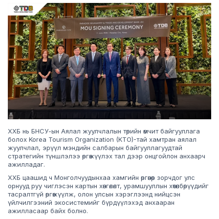
ХХБ нь БНСУ-ын Аялал жуулчлалын төрийн өмчит байгууллага
болох Korea Tourism Organization (KTO)-тай хамтран аялал
жуулчлал, эрүүл мэндийн салбарын байгууллагуудтай
стратегийн түншлэлээ өргөжүүлэх тал дээр онцгойлон анхаарч
ажилладаг.
ХХБ цаашид ч Монголчуудынхаа хамгийн өргөнөөр зорчдог улс
орнууд руу чиглэсэн картын хөнгөлөлт, урамшууллын хөтөлбөрүүдийг
тасралтгүй өргөжүүлж, олон улсын хэрэглээнд нийцсэн
үйлчилгээний экосистемийг бүрдүүлэхэд анхааран
ажилласаар байх болно.