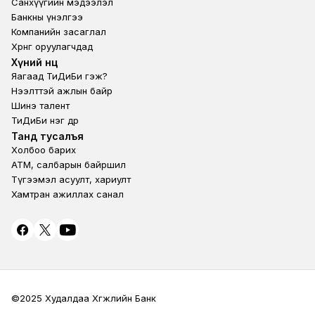
Санхүүгийн мэдээлэл
Банкны үнэлгээ
Компанийн засаглал
Хөрөнгө оруулагчдад
Footer second
Хүний нөөц
Яагаад ТиДиБи гэж?
Нээлттэй ажлын байр
Шинэ талент
ТиДиБи нэг өдөр
Footer fourth
Танд тусалъя
Холбоо барих
ATM, салбарын байршил
Түгээмэл асуулт, хариулт
Хамтран ажиллах санал
©2025 Худалдаа Хөгжлийн Банк