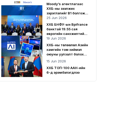
нэмрээ оруулсаар байна
Moody’s агентлагаас
ХХБ-ны зээлжих
зэрэглэлийг B1 болгож
нэмэгдүүллээ
25 Jun 2026
ХХБ БНФУ-ын Bpifrance
банктай 19.55 сая
еврогийн санхүүжилтийн
гэрээ байгууллаа
19 Jun 2026
ХХБ-ны төлөөлөл Азийн
хамгийн том хиймэл
оюуны уулзалт болох
SuperAI 2026-д
15 Jun 2026
оролцлоо
ХХБ ТОП-100 ААН-ийн
6-д эрэмбэлэгдлээ