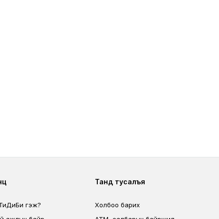
ter second
Footer fourth
өц
Танд тусалъя
 ТиДиБи гэж?
Холбоо барих