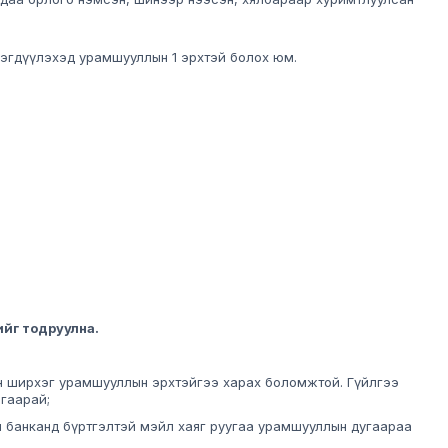
мэгдүүлэхэд урамшууллын 1 эрхтэй болох юм.
йг тодруулна.
н ширхэг урамшууллын эрхтэйгээ харах боломжтой. Гүйлгээ
гаарай;
 банканд бүртгэлтэй мэйл хаяг руугаа урамшууллын дугаараа