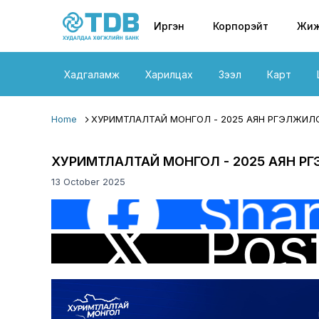
Primary nav
Skip to main content
Иргэн
Корпорэйт
Жиж
Хадгаламж
Харилцах
Зээл
Карт
Home
ХУРИМТЛАЛТАЙ МОНГОЛ - 2025 АЯН ҮРГЭЛЖИ
ХУРИМТЛАЛТАЙ МОНГОЛ - 2025 АЯН Ү
13 October 2025
Image
Image