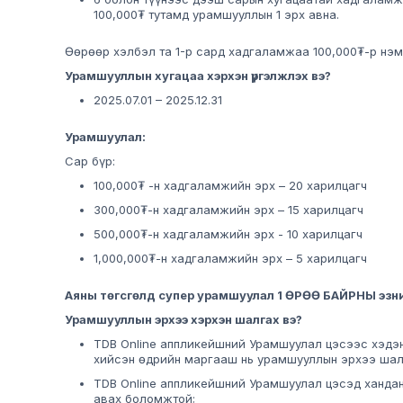
100,000₮ тутамд урамшууллын 1 эрх авна.
Өөрөөр хэлбэл та 1-р сард хадгаламжаа 100,000₮-р нэ
Урамшууллын хугацаа хэрхэн үргэлжлэх вэ?
2025.07.01 – 2025.12.31
Урамшуулал:
Сар бүр:
100,000₮ -н хадгаламжийн эрх – 20 харилцагч
300,000₮-н хадгаламжийн эрх – 15 харилцагч
500,000₮-н хадгаламжийн эрх - 10 харилцагч
1,000,000₮-н хадгаламжийн эрх – 5 харилцагч
Аяны төгсгөлд супер урамшуулал 1 ӨРӨӨ БАЙРНЫ эзни
Урамшууллын эрхээ хэрхэн шалгах вэ?
TDB Online аппликейшний Урамшуулал цэсээс хэдэ
хийсэн өдрийн маргааш нь урамшууллын эрхээ шал
TDB Online аппликейшний Урамшуулал цэсэд хандан
авах боломжтой;