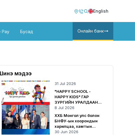
Image
Image
English
Онлайн банк
e Pay
Бусад
Шинэ мэдээ
31 Jul 2026
"HAPPY SCHOOL -
HAPPY KIDS" ГАР
ЗУРГИЙН УРАЛДААН
ЗАРЛАГДЛАА
8 Jul 2026
ХХБ Монгол улс болон
БНФУ-ын хоорондын
харилцаа, хамтын
ажиллагаанд хувь
30 Jun 2026