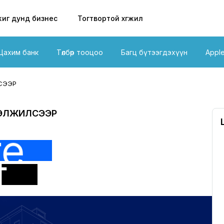
иг дунд бизнес
Тогтвортой хөгжил
Цахим банк
Төлбөр тооцоо
Багц бүтээгдэхүүн
Appl
ЛСЭЭР
РГЭЛЖИЛСЭЭР