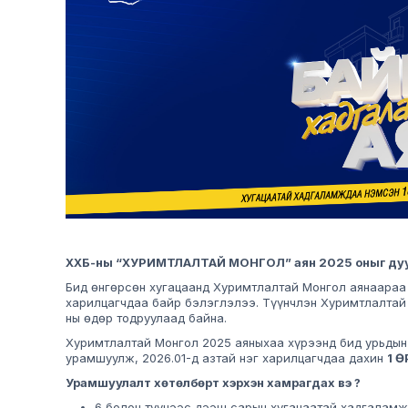
ХХБ-ны “ХУРИМТЛАЛТАЙ МОНГОЛ” аян 2025 оныг дуус
Бид өнгөрсөн хугацаанд Хуримтлалтай Монгол аянаара
харилцагчдаа байр бэлэглэлээ. Түүнчлэн Хуримтлалтай
ны өдөр тодруулаад байна.
Хуримтлалтай Монгол 2025 аяныхаа хүрээнд бид урьдын 
урамшуулж, 2026.01-д азтай нэг харилцагчдаа дахин
1 
Урамшуулалт хөтөлбөрт хэрхэн хамрагдах вэ ?
6 болон түүнээс дээш сарын хугацаатай хадгаламж