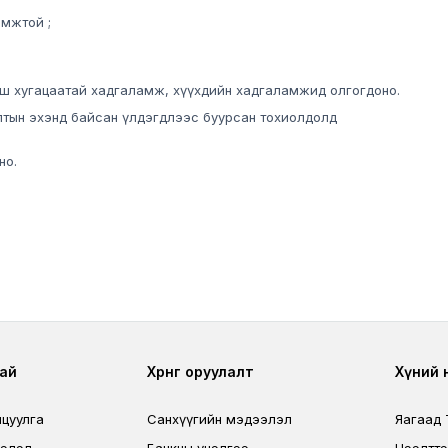
мжтой ;
эш хугацаатай хадгаламж, хүүхдийн хадгаламжид олгогдоно.
тын эхэнд байсан үлдэгдлээс буурсан тохиолдолд
но.
r
Footer third
Foo
ай
Хөрөнгө оруулалт
Хүний нө
лцуулга
Санхүүгийн мэдээлэл
Яагаад