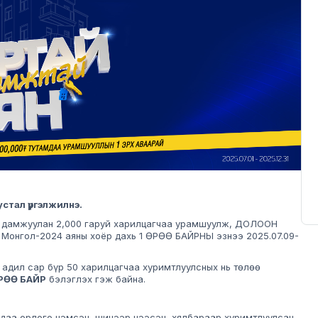
тал үргэлжилнэ.
а дамжуулан 2,000 гаруй харилцагчаа урамшуулж, ДОЛООН
 Монгол-2024 аяны хоёр дахь 1 ӨРӨӨ БАЙРНЫ эзнээ 2025.07.09-
адил сар бүр 50 харилцагчаа хуримтлуулсных нь төлөө
ӨРӨӨ БАЙР
бэлэглэх гэж байна.
даа орлого нэмсэн, шинээр нээсэн, хялбараар хуримтлуулсан