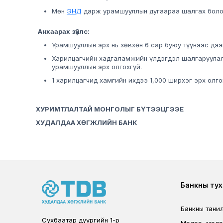
Мөн
ЭНД
дарж урамшууллын дугаараа шалгах боло
Анхаарах зүйлс:
Урамшууллын эрх нь зөвхөн 6 сар буюу түүнээс дэ
Харилцагчийн хадгаламжийн үлдэгдэл шалгаруулал
урамшууллын эрх олгохгүй.
1 харилцагчид хамгийн ихдээ 1,000 ширхэг эрх олго
ХУРИМТЛАЛТАЙ МОНГОЛЫГ БҮТЭЭЦГЭЭЕ
ХУДАЛДАА ХӨГЖЛИЙН БАНК
Foote
Банкны тух
Банкны тани
Сүхбаатар дүүргийн 1-р