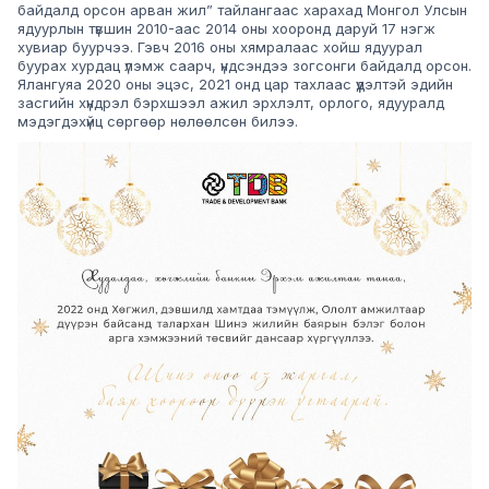
байдалд орсон арван жил” тайлангаас харахад Монгол Улсын
ядуурлын түвшин 2010-аас 2014 оны хооронд даруй 17 нэгж
хувиар буурчээ. Гэвч 2016 оны хямралаас хойш ядуурал
буурах хурдац үлэмж саарч, үндсэндээ зогсонги байдалд орсон.
Ялангуяа 2020 оны эцэс, 2021 онд цар тахлаас үүдэлтэй эдийн
засгийн хүндрэл бэрхшээл ажил эрхлэлт, орлого, ядууралд
мэдэгдэхүйц сөргөөр нөлөөлсөн билээ.