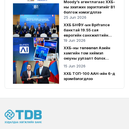
Moody’s агентлагаас ХХБ-
ны зээлжих зэрэглэлийг B1
болгож нэмэгдүүллээ
25 Jun 2026
ХХБ БНФУ-ын Bpifrance
банктай 19.55 сая
еврогийн санхүүжилтийн
гэрээ байгууллаа
19 Jun 2026
ХХБ-ны төлөөлөл Азийн
хамгийн том хиймэл
оюуны уулзалт болох
SuperAI 2026-д оролцлоо
15 Jun 2026
ХХБ ТОП-100 ААН-ийн 6-д
эрэмбэлэгдлээ