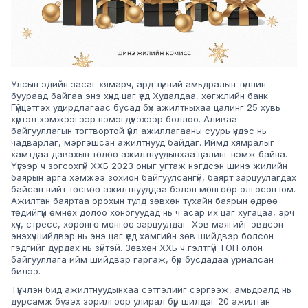
Улсын эдийн засаг хямарч, ард түмний амьдралын түвшин
буураад байгаа энэ хүнд цаг үед Худалдаа, хөгжлийн банк
Гүйцэтгэх удирдлагаас бусад бүх ажилтныхаа цалинг 25 хувь
хүртэл хэмжээгээр нэмэгдүүлэхээр боллоо. Аливаа
байгууллагын тогтвортой үйл ажиллагааны суурь үндэс нь
чадварлаг, мэргэшсэн ажилтнууд байдаг. Иймд хямралыг
хамтдаа давахын төлөө ажилтнуудынхаа цалинг нэмж байна.
Үүгээр ч зогсохгүй ХХБ 2023 оныг угтаж нэгдсэн шинэ жилийн
баярын арга хэмжээ зохион байгуулсангүй, баярт зарцуулагдах
байсан нийт төсвөө ажилтнууддаа бэлэн мөнгөөр олгосон юм.
Ажилтан баяртаа орохын тулд зөвхөн тухайн баярын өдрөө
төдийгүй өмнөх долоо хоногуудад нь ч асар их цаг хугацаа, эрч
хүч, стресс, хөрөнгө мөнгөө зарцуулдаг. Хэв маягийг эвдсэн
энэхүү шийдвэр нь энэ цаг үед хамгийн зөв шийдвэр болсон
гэдгийг дурдах нь зүйтэй. Зөвхөн ХХБ ч гэлтгүй ТОП олон
байгууллага ийм шийдвэр гаргаж, бүр бусдадаа уриалсан
билээ.
Түүнчлэн бид ажилтнуудынхаа сэтгэлийг сэргээж, амьдралд нь
дурсамж бүтээх зорилгоор улирал бүр шилдэг 20 ажилтан