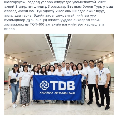
шалгаруулж, гадаад улсаар аялуулдаг уламжлалтай. 2022
эхний 3 улирлын шилдгүүд 3 ээлжээр Вьетнам болон Турк улсад
аялаад ирсэн юм. Тун удахгүй 2022 оны шилдэг ажилтнууд
аялалдаа гарна. Эдийн засаг хямралтай, нийгэм уур
бухимдлаар дүүрэн энэ үед ажилтнууддаа анхаарал тавин
халамжлах нь ТОП-100 аж ахуйн нэгжийн үүрэг хариуцлага
билээ.