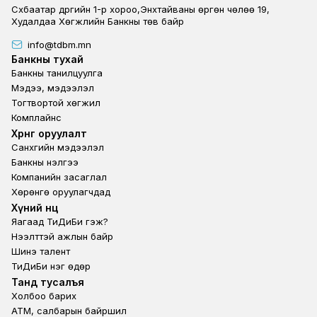
Сүхбаатар дүүргийн 1-р хороо,Энхтайваны өргөн чөлөө 19,
Худалдаа Хөгжлийн Банкны төв байр
info@tdbm.mn
Footer
Банкны тухай
Банкны танилцуулга
Мэдээ, мэдээлэл
Тогтвортой хөгжил
Комплайнс
Footer third
Хөрөнгө оруулалт
Санхүүгийн мэдээлэл
Банкны үнэлгээ
Компанийн засаглал
Хөрөнгө оруулагчдад
Footer second
Хүний нөөц
Яагаад ТиДиБи гэж?
Нээлттэй ажлын байр
Шинэ талент
ТиДиБи нэг өдөр
Footer fourth
Танд тусалъя
Холбоо барих
ATM, салбарын байршил