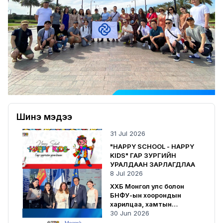
Шинэ мэдээ
31 Jul 2026
"HAPPY SCHOOL - HAPPY
KIDS" ГАР ЗУРГИЙН
УРАЛДААН ЗАРЛАГДЛАА
8 Jul 2026
ХХБ Монгол улс болон
БНФУ-ын хоорондын
харилцаа, хамтын
ажиллагаанд хувь нэмрээ
30 Jun 2026
оруулсаар байна