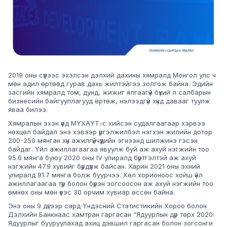
2019 оны сүүлээс эхэлсэн дэлхий дахины хямралд Монгол улс ч
мөн адил өртөөд гурав дахь жилтэйгээ золгож байна. Эдийн
засгийн хямралд том, дунд, жижиг ялгаагүй бүхий л салбарын
бизнесийн байгууллагууд өртөж, нэлээдгүй хүнд давааг туулж
яваа билээ.
Хямралын эхэн үед МҮХАҮТ-с хийсэн судалгаагаар хэрвээ
нөхцөл байдал энэ хэвээр үргэлжилбэл нэгхэн жилийн дотор
200-250 мянган хүн ажилгүйчүүдийн эгнээнд шилжинэ гэсэн
байдаг. Үйл ажиллагаагаа явуулж буй аж ахуй нэгжийн тоо
95.6 мянга буюу 2020 оны IV улиралд бүртгэлтэй аж ахуй
нэгжийн 47.9 хувийг бүрдүүлж байсан. Харин 2021 оны эхний
улиралд 91.7 мянга болж буурчээ. Хөл хорионоос хойш үйл
ажиллагаагаа түр болон бүрэн зогсоосон аж ахуй нэгжийн тоо
өмнөх оны мөн үеэс 30 орчим хувиар өссөн байна.
Энэ оны 9 дүгээр сард Үндэсний Статистикийн Хороо болон
Дэлхийн Банкнаас хамтран гаргасан “Ядуурлын дүр төрх 2020:
Ядуурлыг бууруулахад ахиц дэвшил гаргасан болон зогсонги