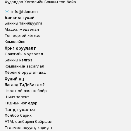
Худалдаа Хөгжлийн Банкны төв байр
info@tdbm.mn
Footer
Банкны тухай
Банкны танилцуулга
Мэдээ, мэдээлэл
Тогтвортой хөгжил
Комплайнс
Footer third
Хөрөнгө оруулалт
Санхүүгийн мэдээлэл
Банкны үнэлгээ
Компанийн засаглал
Хөрөнгө оруулагчдад
Footer second
Хүний нөөц
Яагаад ТиДиБи гэж?
Нээлттэй ажлын байр
Шинэ талент
ТиДиБи нэг өдөр
Footer fourth
Танд тусалъя
Холбоо барих
ATM, салбарын байршил
Түгээмэл асуулт, хариулт