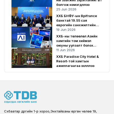
болгож нэмэгдүүллээ
25 Jun 2026
ХХБ БНФУ-ын Bpifrance
банктай 19.55 сая
еврогийн санхүүжилтийн
гэрээ байгууллаа
19 Jun 2026
ХХБ-ны төлөөлөл Азийн
хамгийн том хиймэл
оюуны уулзалт болох
SuperAI 2026-д оролцлоо
11 Jun 2026
ХХБ Paradise City Hotel &
Resort-той хамтын
ажиллагаагаа эхлүүллээ
Сүхбаатар дүүргийн 1-р хороо,Энхтайваны өргөн чөлөө 19,