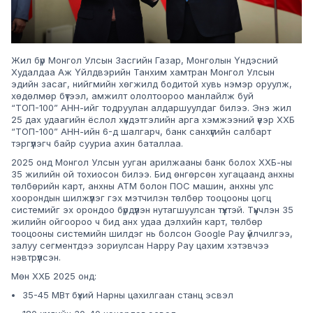
Жил бүр Монгол Улсын Засгийн Газар, Монголын Үндэсний
Худалдаа Аж Үйлдвэрийн Танхим хамтран Монгол Улсын
эдийн засаг, нийгмийн хөгжилд бодитой хувь нэмэр оруулж,
хөдөлмөр бүтээл, амжилт ололтоороо манлайлж буй
“ТОП-100” АНН-ийг тодруулан алдаршуулдаг билээ. Энэ жил
25 дах удаагийн ёслол хүндэтгэлийн арга хэмжээний үеэр ХХБ
“ТОП-100” АНН-ийн 6-д шалгарч, банк санхүүгийн салбарт
тэргүүлэгч байр сууриа ахин баталлаа.
2025 онд Монгол Улсын ууган арилжааны банк болох ХХБ-ны
35 жилийн ой тохиосон билээ. Бид өнгөрсөн хугацаанд анхны
төлбөрийн карт, анхны АТМ болон ПОС машин, анхны улс
хоорондын шилжүүлэг гэх мэтчилэн төлбөр тооцооны цогц
системийг эх орондоо бүрдүүлэн нутагшуулсан түүхтэй. Түүнчлэн 35
жилийн ойгоороо ч бид анх удаа дэлхийн карт, төлбөр
тооцооны системийн шилдэг нь болсон Google Pay үйлчилгээ,
залуу сегментдээ зориулсан Happy Pay цахим хэтэвчээ
нэвтрүүлсэн.
Мөн ХХБ 2025 онд:
35-45 MBт бүхий Нарны цахилгаан станц эсвэл