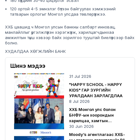
180 хүүхдийн 30-40 цэцэрлэг эсвэл
120 ортой 4-5 эмнэлэг бүтээн байгуулах хэмжээний
татварын орлогыг Монгол улсдаа төвлөрүүлжээ.
ХХБ цаашид ч Монгол улсын банкны салбарт инновац,
манлайллыг үргэлжлүүлэн хэрэгжүүлж, харилцагчдынхаа
амжилтын түнш хэвээр байх зорилгоо тууштай биелүүлсээр байх
болно.
ХУДАЛДАА ХӨГЖЛИЙН БАНК
Шинэ мэдээ
31 Jul 2026
"HAPPY SCHOOL - HAPPY
KIDS" ГАР ЗУРГИЙН
УРАЛДААН ЗАРЛАГДЛАА
8 Jul 2026
ХХБ Монгол улс болон
БНФУ-ын хоорондын
харилцаа, хамтын
ажиллагаанд хувь нэмрээ
30 Jun 2026
оруулсаар байна
Moody’s агентлагаас ХХБ-
ны зээлжих зэрэглэлийг B1