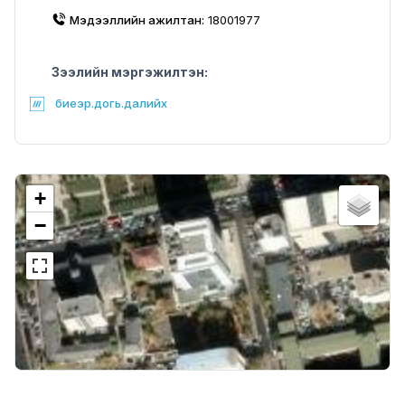
Мэдээллийн ажилтан:
18001977
Зээлийн мэргэжилтэн:
биеэр.догь.далийх
+
−