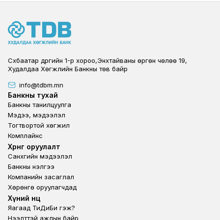
Сүхбаатар дүүргийн 1-р хороо,Энхтайваны өргөн чөлөө 19,
Худалдаа Хөгжлийн Банкны төв байр
info@tdbm.mn
Footer
Банкны тухай
Банкны танилцуулга
Мэдээ, мэдээлэл
Тогтвортой хөгжил
Комплайнс
Footer third
Хөрөнгө оруулалт
Санхүүгийн мэдээлэл
Банкны үнэлгээ
Компанийн засаглал
Хөрөнгө оруулагчдад
Footer second
Хүний нөөц
Яагаад ТиДиБи гэж?
Нээлттэй ажлын байр