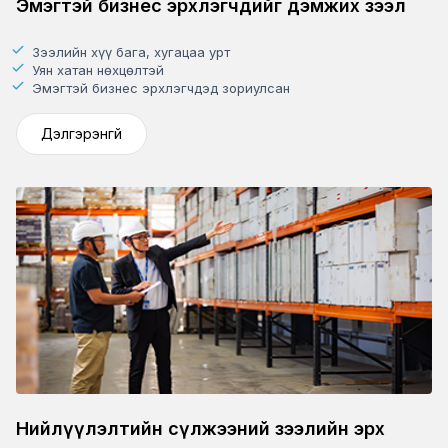
Эмэгтэй бизнес эрхлэгчдийг дэмжих зээл
Зээлийн хүү бага, хугацаа урт
Уян хатан нөхцөлтэй
Эмэгтэй бизнес эрхлэгчдэд зориулсан
Дэлгэрэнгүй
Нийлүүлэлтийн сүлжээний зээлийн эрх