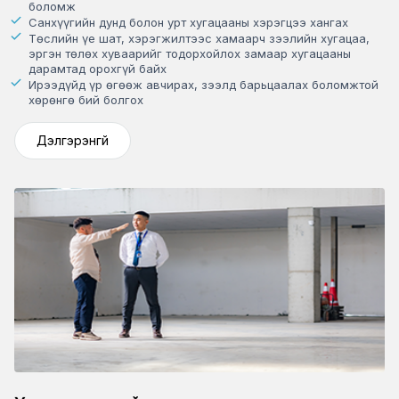
боломж
Санхүүгийн дунд болон урт хугацааны хэрэгцээ хангах
Төслийн үе шат, хэрэгжилтээс хамаарч зээлийн хугацаа,
эргэн төлөх хуваарийг тодорхойлох замаар хугацааны
дарамтад орохгүй байх
Ирээдүйд үр өгөөж авчирах, зээлд барьцаалах боломжтой
хөрөнгө бий болгох
Дэлгэрэнгүй