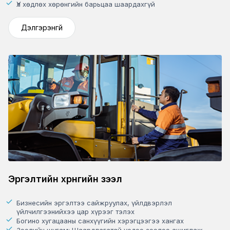
Үл хөдлөх хөрөнгийн барьцаа шаардахгүй
Дэлгэрэнгүй
Эргэлтийн хөрөнгийн зээл
Бизнесийн эргэлтээ сайжруулах, үйлдвэрлэл
үйлчилгээнийхээ цар хүрээг тэлэх
Богино хугацааны санхүүгийн хэрэгцээгээ хангах