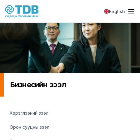
Skip to main content
English
Бизнесийн зээл
Loan sidebar
Хэрэглээний зээл
Орон сууцны зээл