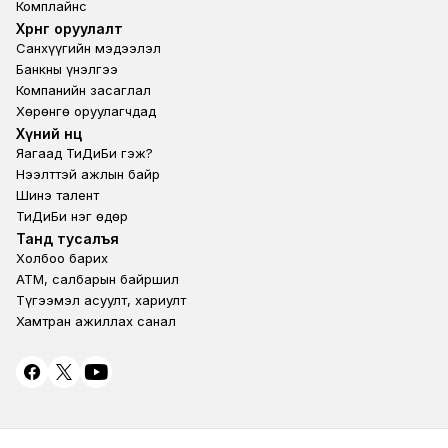
Комплайнс
Footer third
Хөрөнгө оруулалт
Санхүүгийн мэдээлэл
Банкны үнэлгээ
Компанийн засаглал
Хөрөнгө оруулагчдад
Footer second
Хүний нөөц
Яагаад ТиДиБи гэж?
Нээлттэй ажлын байр
Шинэ талент
ТиДиБи нэг өдөр
Footer fourth
Танд тусалъя
Холбоо барих
ATM, салбарын байршил
Түгээмэл асуулт, хариулт
Хамтран ажиллах санал