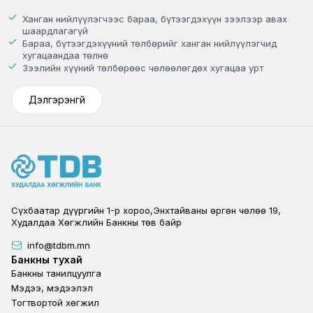
Ханган нийлүүлэгчээс бараа, бүтээгдэхүүн зээлээр авах
шаардлагагүй
Бараа, бүтээгдэхүүний төлбөрийг ханган нийлүүлэгчид
хугацаандаа төлнө
Зээлийн хүүний төлбөрөөс чөлөөлөгдөх хугацаа урт
Дэлгэрэнгүй
Сүхбаатар дүүргийн 1-р хороо,Энхтайваны өргөн чөлөө 19,
Худалдаа Хөгжлийн Банкны төв байр
info@tdbm.mn
Footer
Банкны тухай
Банкны танилцуулга
Мэдээ, мэдээлэл
Тогтвортой хөгжил