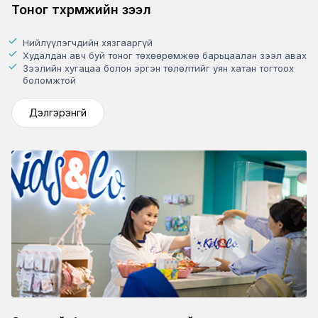
Тоног төхөөрөмжийн зээл
Нийлүүлэгчдийн хязгааргүй
Худалдан авч буй тоног төхөөрөмжөө барьцаалан зээл авах
Зээлийн хугацаа болон эргэн төлөлтийг уян хатан тогтоох
боломжтой
Дэлгэрэнгүй