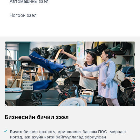
Автомашины зээл
Ногоон зээл
Бизнесийн бичил зээл
Бичил бизнес эрхлэгч, арилжааны банкны ПОС мерчант
иргэд, аж ахуйн нэгж байгууллагад зориулсан