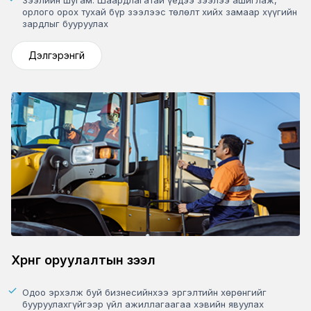
Зээлийн шугам: Шаардлагатай үедээ зээлээ ашиглаж,
орлого орох тухай бүр зээлээс төлөлт хийх замаар хүүгийн
зардлыг бууруулах
Дэлгэрэнгүй
Хөрөнгө оруулалтын зээл
Одоо эрхэлж буй бизнесийнхээ эргэлтийн хөрөнгийг
бууруулахгүйгээр үйл ажиллагаагаа хэвийн явуулах