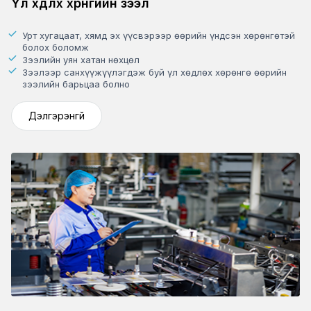
Үл хөдлөх хөрөнгийн зээл
Урт хугацаат, хямд эх үүсвэрээр өөрийн үндсэн хөрөнгөтэй
болох боломж
Зээлийн уян хатан нөхцөл
Зээлээр санхүүжүүлэгдэж буй үл хөдлөх хөрөнгө өөрийн
зээлийн барьцаа болно
Дэлгэрэнгүй